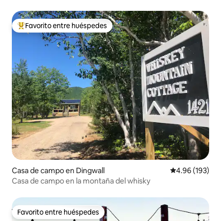
Favorito entre huéspedes
Favorito entre huéspedes preferido
Casa de campo en Dingwall
Calificación pr
4.96 (193)
Casa de campo en la montaña del whisky
Favorito entre huéspedes
Favorito entre huéspedes