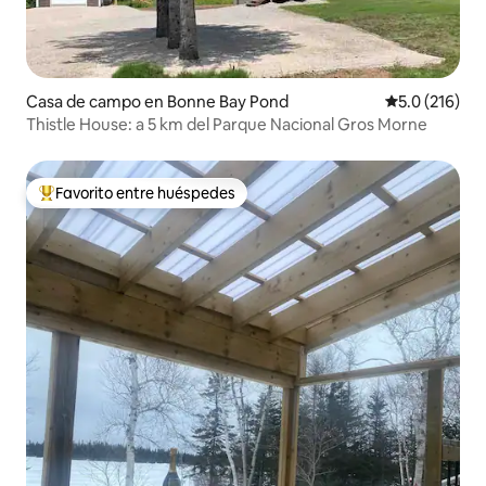
Casa de campo en Bonne Bay Pond
Calificación 
5.0 (216)
Thistle House: a 5 km del Parque Nacional Gros Morne
Favorito entre huéspedes
Favorito entre huéspedes preferido