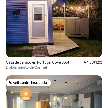
Casa de campo en Portugal Cove South
Calificación p
4.83 (120)
El alojamiento de Carmel
Favorito entre huéspedes
Favorito entre huéspedes