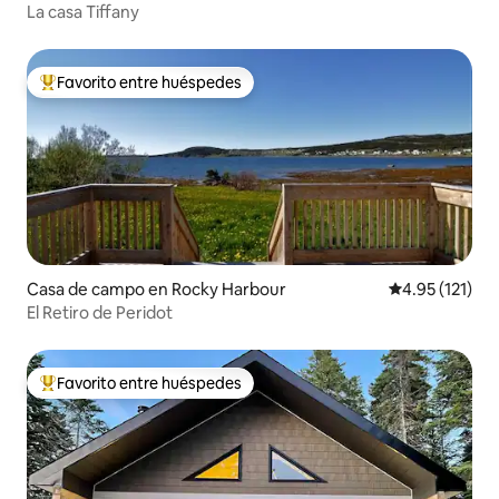
La casa Tiffany
Favorito entre huéspedes
Favorito entre huéspedes preferido
Casa de campo en Rocky Harbour
Calificación p
4.95 (121)
El Retiro de Peridot
Favorito entre huéspedes
Favorito entre huéspedes preferido