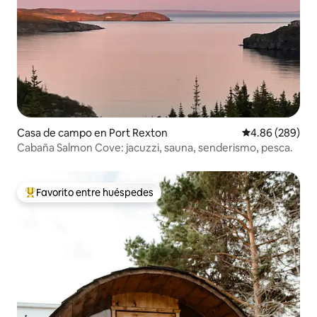
Casa de campo en Port Rexton
Calificación pr
4.86 (289)
Cabaña Salmon Cove: jacuzzi, sauna, senderismo, pesca.
Favorito entre huéspedes
Favorito entre huéspedes preferido