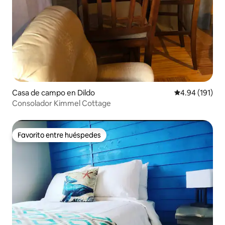
Casa de campo en Dildo
Calificación p
4.94 (191)
Consolador Kimmel Cottage
Favorito entre huéspedes
Favorito entre huéspedes