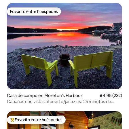
Favorito entre huéspedes
Favorito entre huéspedes
Casa de campo en Moreton's Harbour
Calificación pr
4.95 (232)
Cabañas con vistas al puerto/jacuzzi/a 25 minutos de
Twillingate
Favorito entre huéspedes
Favorito entre huéspedes preferido