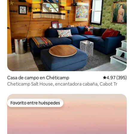
Casa de campo en Chéticamp
Calificación pr
4.97 (395)
Cheticamp Salt House, encantadora cabaña, Cabot Tr
Favorito entre huéspedes
Favorito entre huéspedes