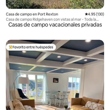
Casa de campo en Port Rexton
Calificación p
4.95 (130)
Casa de campo Ridgehaven con vistas al mar - Toda la
Casas de campo vacacionales privadas
casa
Favorito entre huéspedes
Favorito entre huéspedes preferido