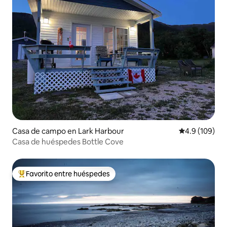
Casa de campo en Lark Harbour
Calificación 
4.9 (109)
Casa de huéspedes Bottle Cove
Favorito entre huéspedes
Favorito entre huéspedes preferido