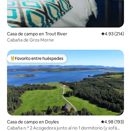
Casa de campo en Trout River
Calificación p
4.93 (214)
Cabaña de Gros Morne
Favorito entre huéspedes
Favorito entre huéspedes preferido
Casa de campo en Doyles
Calificación pr
4.98 (193)
Cabaña n.º 2 Acogedora junto al río 1 dormitorio (y sofá