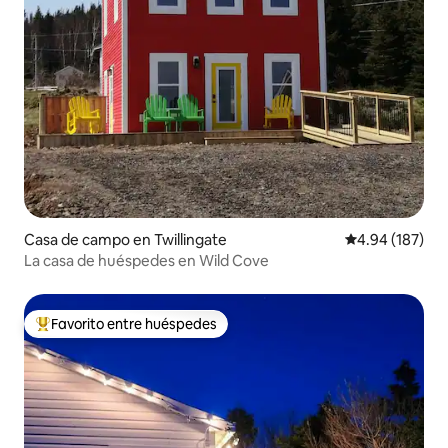
Casa de campo en Twillingate
Calificación pr
4.94 (187)
La casa de huéspedes en Wild Cove
Favorito entre huéspedes
Favorito entre huéspedes preferido