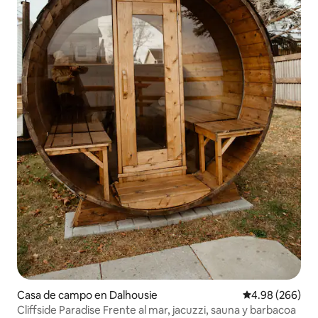
Casa de campo en Dalhousie
Calificación pr
4.98 (266)
Cliffside Paradise Frente al mar, jacuzzi, sauna y barbacoa