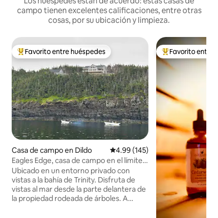
Los huéspedes están de acuerdo: estas casas de
campo tienen excelentes calificaciones, entre otras
cosas, por su ubicación y limpieza.
Favorito entre huéspedes
Favorito entre
Favorito entre huéspedes preferido
Favorito entre hu
Casa de campo en Dildo
Calificación promedio: 4.99 de 5
4.99 (145)
Eagles Edge, casa de campo en el límite
de Trinity Bay
Ubicado en un entorno privado con
vistas a la bahía de Trinity. Disfruta de
vistas al mar desde la parte delantera de
la propiedad rodeada de árboles. A
pocos pasos de la playa de la cala de
Anderson, donde podrás disfrutar de la