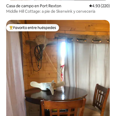
Casa de campo en Port Rexton
Calificación pr
4.93 (220)
Middle Hill Cottage: a pie de Skerwink y cervecería
Favorito entre huéspedes
Favorito entre huéspedes preferido