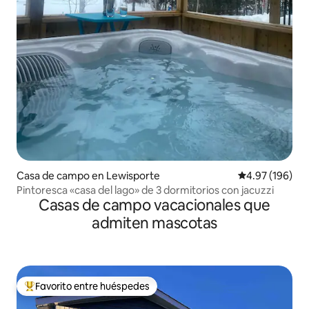
Casa de campo en Lewisporte
Calificación pr
4.97 (196)
Pintoresca «casa del lago» de 3 dormitorios con jacuzzi
Casas de campo vacacionales que
admiten mascotas
Favorito entre huéspedes
Favorito entre huéspedes preferido