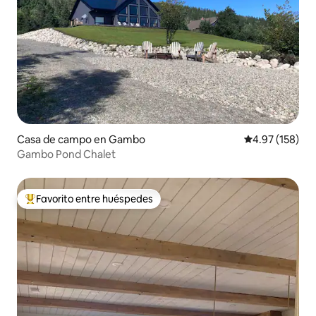
Casa de campo en Gambo
Calificación p
4.97 (158)
Gambo Pond Chalet
Favorito entre huéspedes
Favorito entre huéspedes preferido