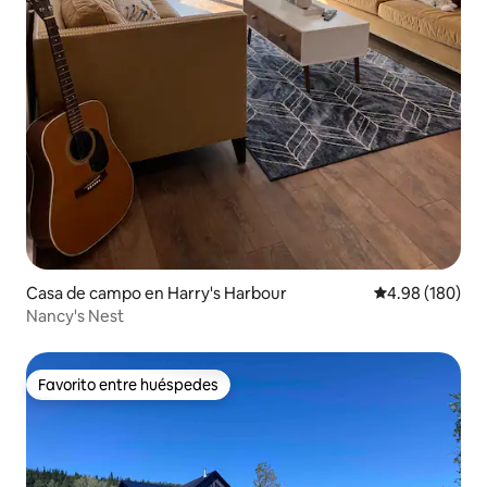
Casa de campo en Harry's Harbour
Calificación pr
4.98 (180)
Nancy's Nest
Favorito entre huéspedes
Favorito entre huéspedes