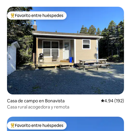
cama)
Favorito entre huéspedes
Favorito entre huéspedes preferido
Casa de campo en Bonavista
Calificación pr
4.94 (192)
Casa rural acogedora y remota
Favorito entre huéspedes
Favorito entre huéspedes preferido