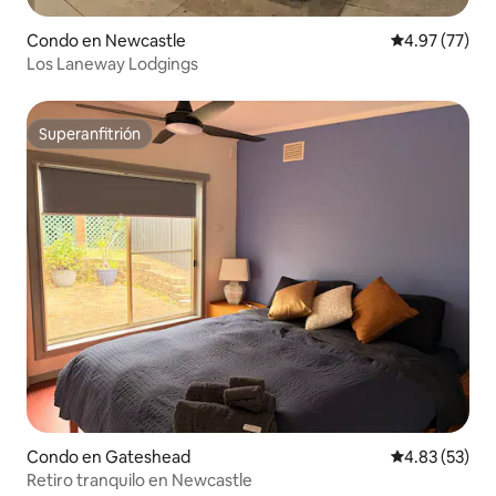
Condo en Newcastle
Calificación 
4.97 (77)
Los Laneway Lodgings
Superanfitrión
Superanfitrión
Condo en Gateshead
Calificación 
4.83 (53)
Retiro tranquilo en Newcastle