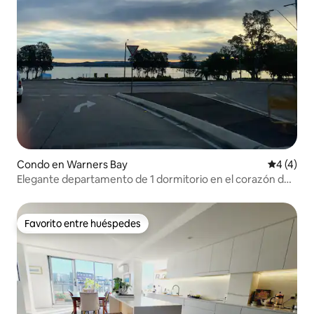
Condo en Warners Bay
Calificac
4 (4)
Elegante departamento de 1 dormitorio en el corazón de
Warners Bay
Favorito entre huéspedes
Favorito entre huéspedes