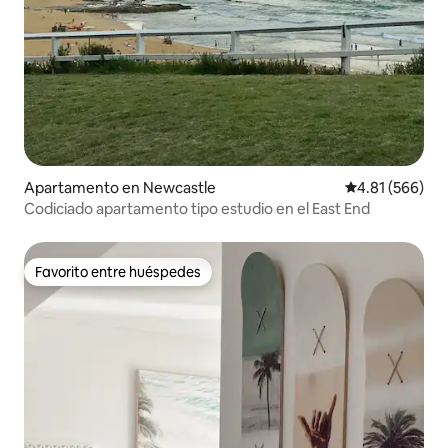
Apartamento en Newcastle
Calificación pr
4.81 (566)
Codiciado apartamento tipo estudio en el East End
Favorito entre huéspedes
Favorito entre huéspedes