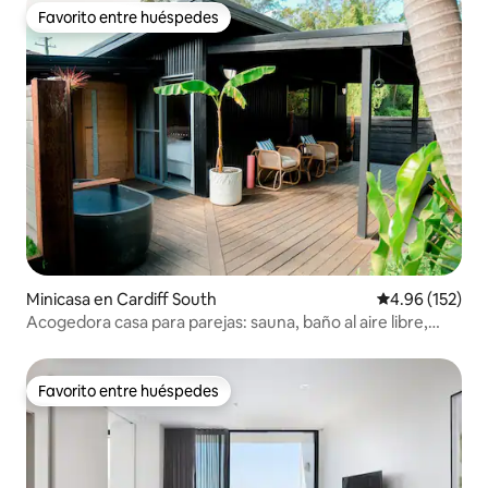
Favorito entre huéspedes
Favorito entre huéspedes
Minicasa en Cardiff South
Calificación p
4.96 (152)
Acogedora casa para parejas: sauna, baño al aire libre,
fogata
Favorito entre huéspedes
Favorito entre huéspedes