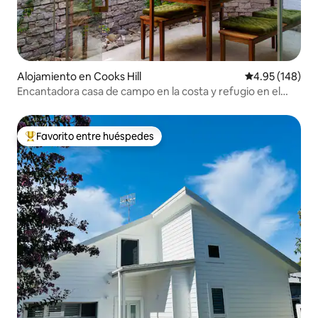
Alojamiento en Cooks Hill
Calificación pr
4.95 (148)
Encantadora casa de campo en la costa y refugio en el
centro de la ciudad
Favorito entre huéspedes
Favorito entre huéspedes preferido