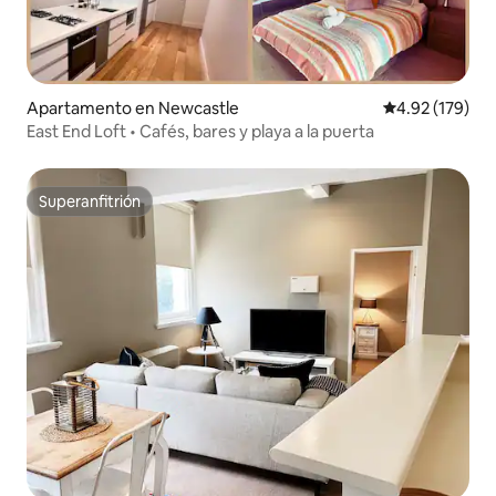
Apartamento en Newcastle
Calificación p
4.92 (179)
East End Loft • Cafés, bares y playa a la puerta
Superanfitrión
Superanfitrión