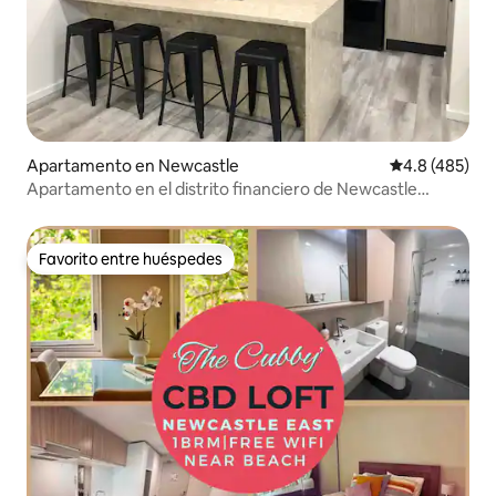
Apartamento en Newcastle
Calificación 
4.8 (485)
Apartamento en el distrito financiero de Newcastle
Honeysuckle
Favorito entre huéspedes
Favorito entre huéspedes