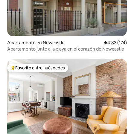
Apartamento en Newcastle
Calificación p
4.83 (174)
Apartamento junto a la playa en el corazón de Newcastle
Favorito entre huéspedes
Favorito entre huéspedes preferido