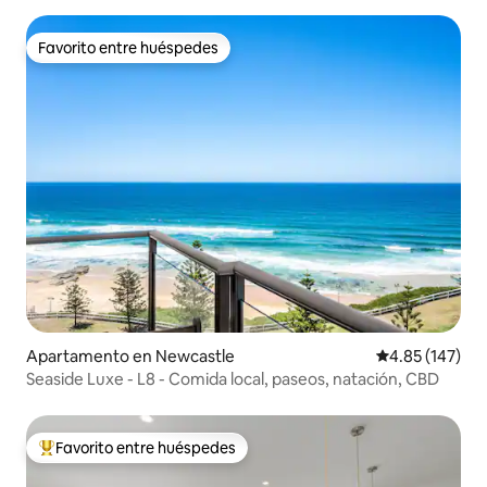
Favorito entre huéspedes
Favorito entre huéspedes
Apartamento en Newcastle
Calificación p
4.85 (147)
Seaside Luxe - L8 - Comida local, paseos, natación, CBD
Favorito entre huéspedes
Favorito entre huéspedes preferido