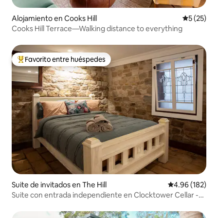
Alojamiento en Cooks Hill
Calificaci
5 (25)
Cooks Hill Terrace—Walking distance to everything
Favorito entre huéspedes
Favorito entre huéspedes preferido
Suite de invitados en The Hill
Calificación pr
4.96 (182)
Suite con entrada independiente en Clocktower Cellar -
The Hill