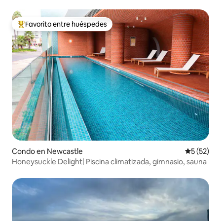
Favorito entre huéspedes
Favorito entre huéspedes preferido
Condo en Newcastle
Calificaci
5 (52)
Honeysuckle Delight| Piscina climatizada, gimnasio, sauna