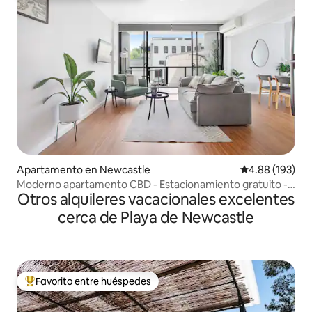
Apartamento en Newcastle
Calificación pr
4.88 (193)
Moderno apartamento CBD - Estacionamiento gratuito -
Otros alquileres vacacionales excelentes
A poca distancia a pie de la playa
cerca de Playa de Newcastle
Favorito entre huéspedes
Favorito entre huéspedes preferido