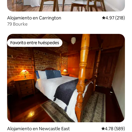
Alojamiento en Carrington
Calificación p
4.97 (218)
79 Bourke
Favorito entre huéspedes
Favorito entre huéspedes
Alojamiento en Newcastle East
Calificación pr
4.78 (589)