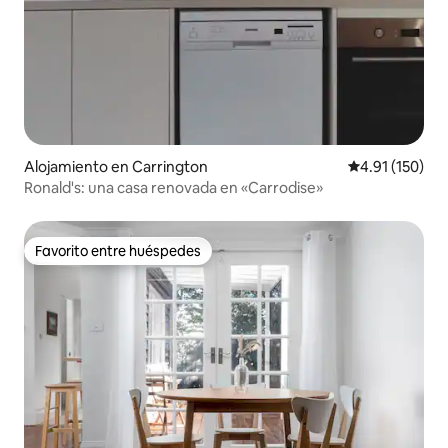
Alojamiento en Carrington
Calificación p
4.91 (150)
Ronald's: una casa renovada en «Carrodise»
Favorito entre huéspedes
Favorito entre huéspedes