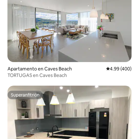
Apartamento en Caves Beach
Calificación pr
4.99 (400)
TORTUGAS en Caves Beach
Superanfitrión
Superanfitrión