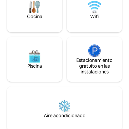
poca distancia a pie del transporte
público, el puerto y los baños. Favoritos
locales: vinoteca Scotties, cafetería
Cocina
Wifi
Estabar, Basement.
Estacionamiento
Piscina
gratuito en las
instalaciones
Aire acondicionado