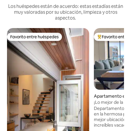
Los huéspedes están de acuerdo: estas estadías están
muy valoradas por su ubicación, limpieza y otros
aspectos.
Favorito entre huéspedes
Favorito entre
Favorito entre huéspedes
Favorito entre hu
Apartamento en 
¡Lo mejor de la co
ballenas desde el 
Departamento fren
en la hermosa pla
mejor ubicación pa
increíbles vacacio
escapada de fin d