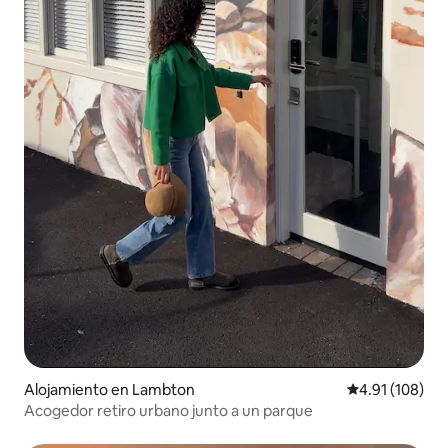
Alojamiento en Lambton
Calificación p
4.91 (108)
Acogedor retiro urbano junto a un parque