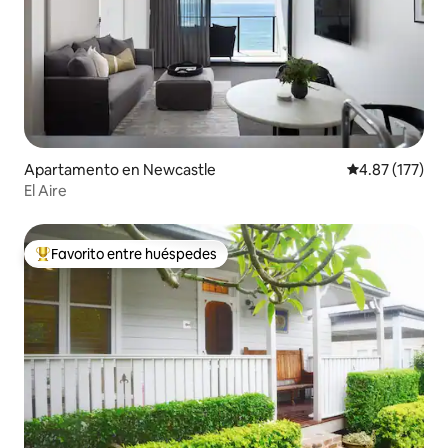
Apartamento en Newcastle
Calificación p
4.87 (177)
El Aire
Favorito entre huéspedes
Favorito entre huéspedes preferido