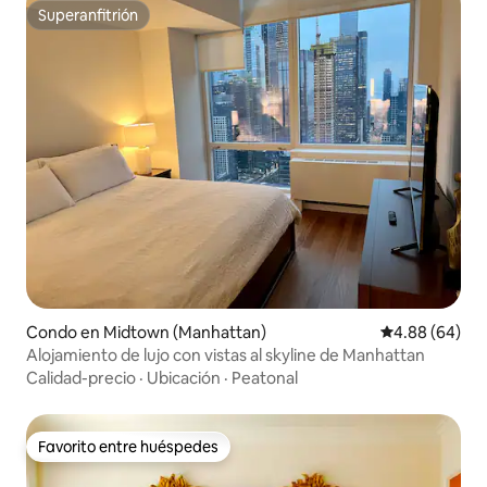
Superanfitrión
Superanfitrión
Condo en Midtown (Manhattan)
Calificación p
4.88 (64)
Alojamiento de lujo con vistas al skyline de Manhattan
Calidad-precio
·
Ubicación
·
Peatonal
Favorito entre huéspedes
Favorito entre huéspedes