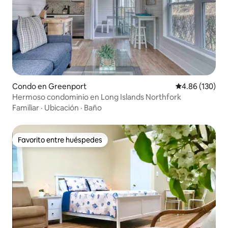
Condo en Greenport
Calificación pr
4.86 (130)
Hermoso condominio en Long Islands Northfork
Familiar
·
Ubicación
·
Baño
Favorito entre huéspedes
Favorito entre huéspedes