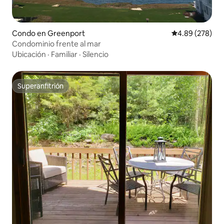
Condo en Greenport
Calificación pr
4.89 (278)
Condominio frente al mar
Ubicación
·
Familiar
·
Silencio
Superanfitrión
Superanfitrión