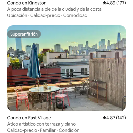
Condo en Kingston
Calificación p
4.89 (177)
A poca distancia a pie de la ciudad y de la costa
Ubicación
·
Calidad-precio
·
Comodidad
Superanfitrión
Superanfitrión
Condo en East Village
Calificación p
4.87 (142)
Ático artístico con terraza y piano
Calidad-precio
·
Familiar
·
Condición