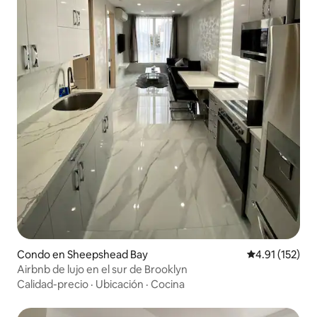
Condo en Sheepshead Bay
Calificación p
4.91 (152)
Airbnb de lujo en el sur de Brooklyn
Calidad-precio
·
Ubicación
·
Cocina