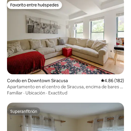
Favorito entre huéspedes
Favorito entre huéspedes
Condo en Downtown Siracusa
Calificación pr
4.86 (182)
Apartamento en el centro de Siracusa, encima de bares y
restaurantes
Familiar
·
Ubicación
·
Exactitud
Superanfitrión
Superanfitrión