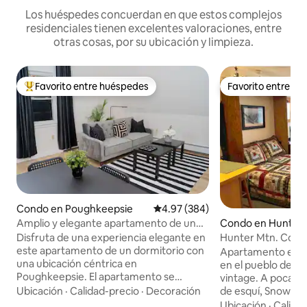
Los huéspedes concuerdan en que estos complejos
residenciales tienen excelentes valoraciones, entre
otras cosas, por su ubicación y limpieza.
Favorito entre huéspedes
Favorito entre h
Favorito entre huéspedes preferido
Favorito entre h
Condo en Poughkeepsie
Calificación promedio: 4.97 de 5
4.97 (384)
Amplio y elegante apartamento de un
Condo en Hunter
dormitorio.
Disfruta de una experiencia elegante en
Hunter Mtn. Condo
este apartamento de un dormitorio con
acogedor *Excelen
Apartamento estud
una ubicación céntrica en
en el pueblo de H
Poughkeepsie. El apartamento se
vintage. A poca dis
encuentra en una tranquila casa
Ubicación
·
Calidad-precio
·
Decoración
de esquí, Snowtubi
victoriana en el tercer piso. Toda la
lago/playa Dolan's
Ubicación
·
Calida