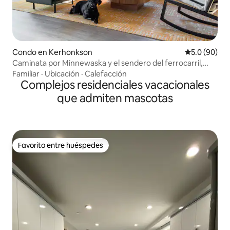
Condo en Kerhonkson
Calificación
5.0 (90)
Caminata por Minnewaska y el sendero del ferrocarril,
comida y bebida
Familiar
·
Ubicación
·
Calefacción
Complejos residenciales vacacionales
que admiten mascotas
Favorito entre huéspedes
Favorito entre huéspedes