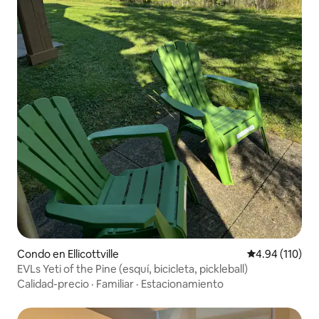
Condo en Ellicottville
Calificación p
4.94 (110)
EVLs Yeti of the Pine (esquí, bicicleta, pickleball)
Calidad-precio
·
Familiar
·
Estacionamiento