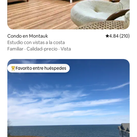
Condo en Montauk
Calificación pr
4.84 (210)
Estudio con vistas a la costa
Familiar
·
Calidad-precio
·
Vista
Favorito entre huéspedes
Favorito entre huéspedes preferido