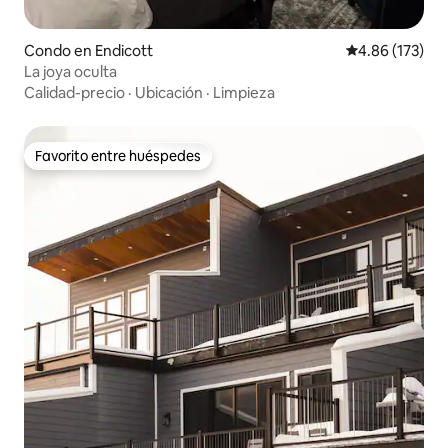
Condo en Endicott
Calificación p
4.86 (173)
La joya oculta
Calidad-precio
·
Ubicación
·
Limpieza
Favorito entre huéspedes
Favorito entre huéspedes