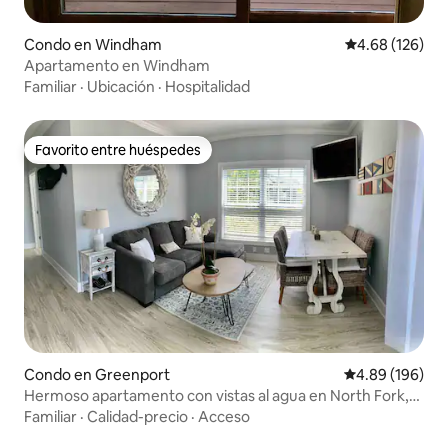
Condo en Windham
Calificación pr
4.68 (126)
Apartamento en Windham
Familiar
·
Ubicación
·
Hospitalidad
Favorito entre huéspedes
Favorito entre huéspedes
Condo en Greenport
Calificación pr
4.89 (196)
Hermoso apartamento con vistas al agua en North Fork,
Long Island
Familiar
·
Calidad-precio
·
Acceso