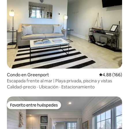
Condo en Greenport
Calificación pr
4.88 (166)
Escapada frente al mar | Playa privada, piscina y vistas
Calidad-precio
·
Ubicación
·
Estacionamiento
Favorito entre huéspedes
Favorito entre huéspedes