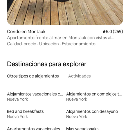
Condo en Montauk
Calificación 
5.0 (259)
Apartamento frente al mar en Montauk con vistas al
atardecer
Calidad-precio
·
Ubicación
·
Estacionamiento
Destinaciones para explorar
Otros tipos de alojamientos
Actividades
Alojamientos vacacionales con entrada y salida de pistas de esquí
Alojamientos en complejos turísticos
Nueva York
Nueva York
Bed and breakfasts
Alojamientos con desayuno
Nueva York
Nueva York
Apartamentos vacacionales
Islas vacacionales