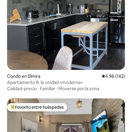
Condo en Elmira
Calificación pr
4.96 (142)
Apartamento B: la unidad «moderna»
Calidad-precio
·
Familiar
·
Moverse por la zona
Favorito entre huéspedes
Favorito entre huéspedes preferido