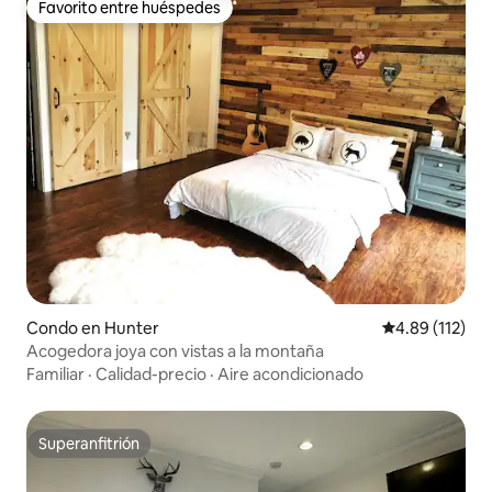
Favorito entre huéspedes
Favorito entre huéspedes
Condo en Hunter
Calificación p
4.89 (112)
Acogedora joya con vistas a la montaña
Familiar
·
Calidad-precio
·
Aire acondicionado
Superanfitrión
Superanfitrión