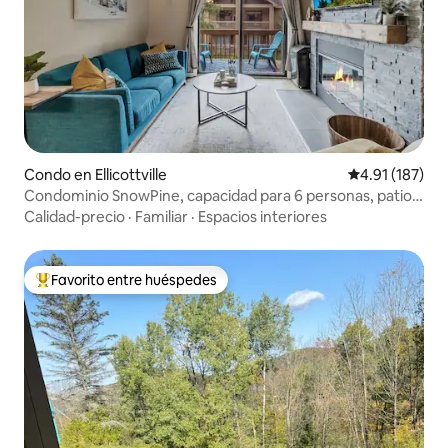
Condo en Ellicottville
Calificación p
4.91 (187)
Condominio SnowPine, capacidad para 6 personas, patio,
aire acondicionado
Calidad-precio
·
Familiar
·
Espacios interiores
Favorito entre huéspedes
Favorito entre huéspedes preferido