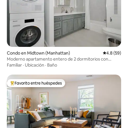
Condo en Midtown (Manhattan)
Calificación
4.8 (59)
Moderno apartamento entero de 2 dormitorios con
lavadora y secadora
Familiar
·
Ubicación
·
Baño
Favorito entre huéspedes
Favorito entre huéspedes preferido