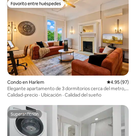
Favorito entre huéspedes
Favorito entre huéspedes
Condo en Harlem
Calificación p
4.95 (97)
Elegante apartamento de 3 dormitorios cerca del metro,
Yankee Stadium y con patio
Calidad-precio
·
Ubicación
·
Calidad del sueño
Superanfitrión
Superanfitrión