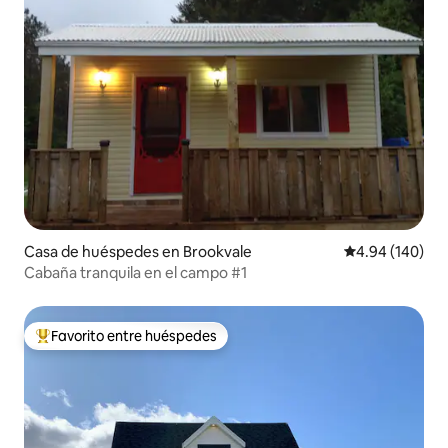
Casa de huéspedes en Brookvale
Calificación pr
4.94 (140)
Cabaña tranquila en el campo #1
Favorito entre huéspedes
Favorito entre huéspedes preferido