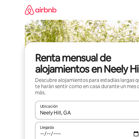
Omite
el
contenido
Renta mensual de
alojamientos en Neely Hil
Descubre alojamientos para estadías largas 
te harán sentir como en casa durante un mes 
más.
Ubicación
Cuando los resultados estén disponibles, navega co
Llegada