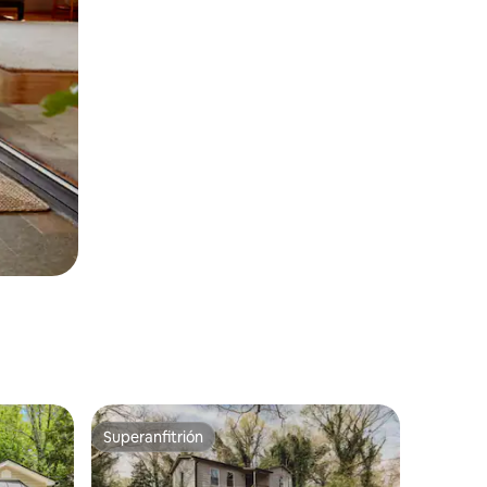
Superanfitrión
Superanfitrión