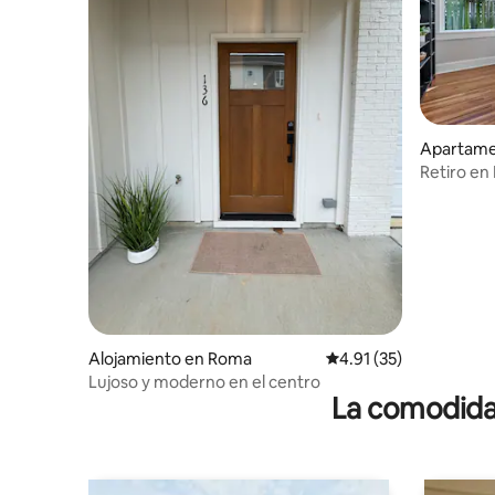
Apartame
Retiro en
centro
Alojamiento en Roma
Calificación promedio:
4.91 (35)
Lujoso y moderno en el centro
La comodidad