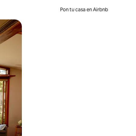
Pon tu casa en Airbnb
o o desliza el dedo.