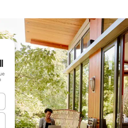
l
que
o
n las teclas de flecha hacia arriba y hacia abajo o explora con el tact