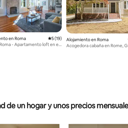
nto en Roma
Calificación promedio: 5 de 5, 19 reseñas
5 (19)
Alojamiento en Roma
 Roma - Apartamento loft en el
Acogedora cabaña en Rome, 
 4.91 de 5, 35 reseñas
 de un hogar y unos precios mensuale