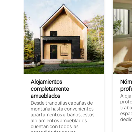
Alojamientos
Nóma
completamente
profe
amueblados
Aloj
profe
Desde tranquilas cabañas de
traba
montaña hasta convenientes
espac
apartamentos urbanos, estos
dedi
alojamientos amueblados
cuentan con todos las