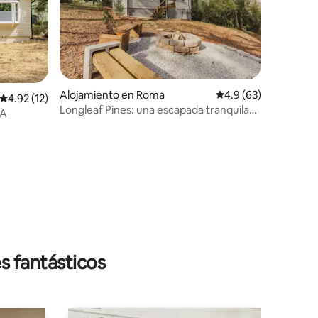
Alojamiento en Roma
Calificación promedio
4.9 (63)
Calificación promedio: 4.92 de 5, 12 reseñas
4.92 (12)
Longleaf Pines: una escapada tranquila
GA
en Roma
s fantásticos