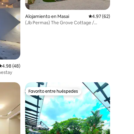
Alojamiento en Masai
Calificación promedio:
4.97 (62)
(Jb Permas) The Grove Cottage /
4HAB3BA / Villa
Calificación promedio: 4.98 de 5, 48 reseñas
4.98 (48)
mestay
Favorito entre huéspedes
Favorito entre huéspedes