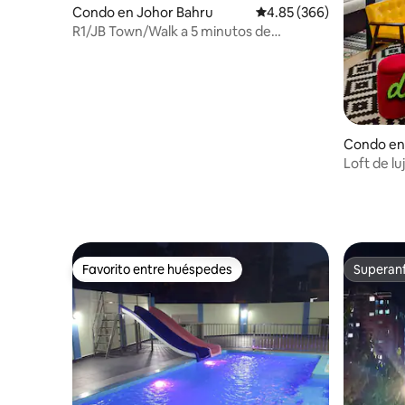
Condo en Johor Bahru
Calificación promedio: 
4.85 (366)
R1/JB Town/Walk a 5 minutos de
MidvalleySouthkey/Netflix
Condo en 
Loft de l
Wifi | Vist
Favorito entre huéspedes
Superanf
Favorito entre huéspedes
Superanf