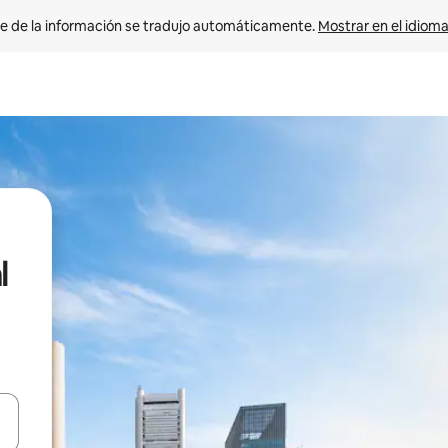
e de la información se tradujo automáticamente. 
Mostrar en el idioma
l
n las teclas de flecha hacia arriba y hacia abajo o explora con el tact