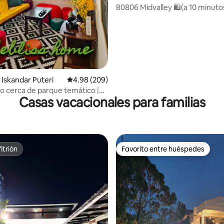
4.85 de 5, 366 reseñas
B0806 Midvalley 🛍(a 10 minutos
Netflix 🌸⭐️Desinfectado
Iskandar Puteri
Calificación promedio: 4.98 de 5, 209 reseñas
4.98 (209)
ujo cerca de parque temático |
Casas vacacionales para familias
as increíbles
itrión
Favorito entre huéspedes
itrión
Favorito entre huéspedes