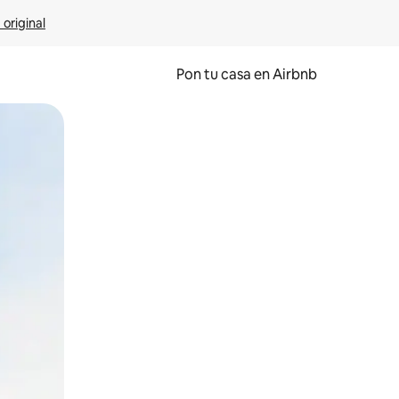
 original
Pon tu casa en Airbnb
o o desliza el dedo.