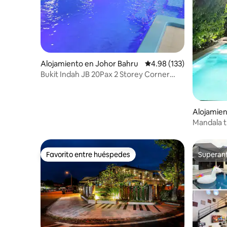
Alojamiento en Johor Bahru
Calificación promedio: 
4.98 (133)
Bukit Indah JB 20Pax 2 Storey Corner
Pool & EV
Alojamien
Mandala t
Ciudad de
Favorito entre huéspedes
Superanf
Favorito entre huéspedes
Superanf