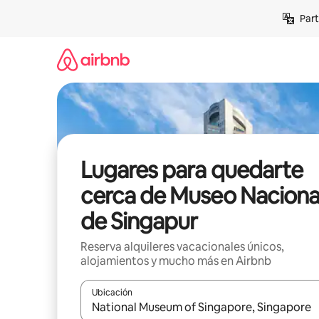
Omite
Part
el
contenido
Lugares para quedarte
cerca de Museo Naciona
de Singapur
Reserva alquileres vacacionales únicos,
alojamientos y mucho más en Airbnb
Ubicación
Cuando los resultados estén disponibles, navega co