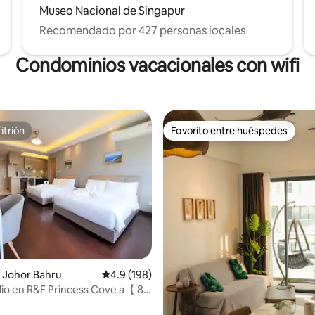
Museo Nacional de Singapur
Recomendado por 427 personas locales
Condominios vacacionales con wifi
itrión
Favorito entre huéspedes
itrión
Favorito entre huéspedes
4.93 de 5, 146 reseñas
 Johor Bahru
Calificación promedio: 4.9 de 5, 198 reseñas
4.9 (198)
dio en R&F Princess Cove a【 8
 pie de CIQ】