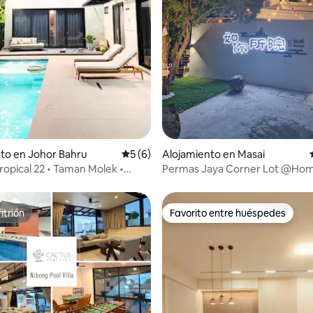
4.98 de 5, 133 reseñas
to en Johor Bahru
Calificación promedio: 5 de 5, 6 reseñas
5 (6)
Alojamiento en Masai
ropical 22 • Taman Molek •
Permas Jaya Corner Lot @Ho
 Johor Bahru
itrión
Favorito entre huéspedes
itrión
Favorito entre huéspedes