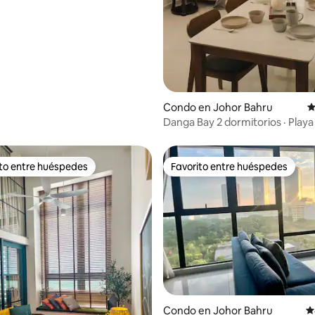
Condo en Johor Bahru
C
Danga Bay 2 dormitorios · Playa 
minutos · Vista a la piscina · 5 
ito entre huéspedes
Favorito entre huéspedes
 entre huéspedes preferido
Favorito entre huéspedes
Condo en Johor Bahru
C