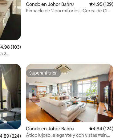
Condo en Johor Bahru
Calificación promedio: 
4.95 (129)
Pinnacle de 2 dormitorios | Cerca de CIQ |
Netflix y estacionamiento gratuito
alificación promedio: 4.98 de 5, 103 reseñas
4.98 (103)
a 2
personas
Superanfitrión
Superanfitrión
Condo en Johor Bahru
Calificación promedio: 
4.94 (124)
Ático lujoso, elegante y con vistas #sin
alificación promedio: 4.89 de 5, 224 reseñas
4.89 (224)