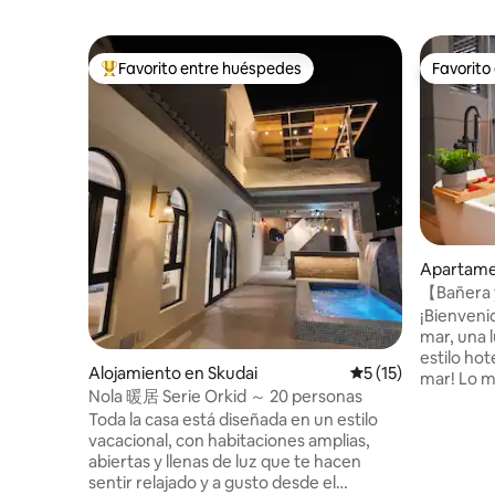
Favorito entre huéspedes
Favorito
Favorito entre huéspedes preferido
Favorito
Apartame
u
【Bañera y
R&F 【Pr
¡Bienvenid
mar, una 
estilo hot
Alojamiento en Skudai
Calificación promed
5 (15)
mar! Lo más destacado es en el balcón,
Nola 暖居 Serie Orkid ～ 20 personas
donde un
Toda la casa está diseñada en un estilo
impresion
vacacional, con habitaciones amplias,
experienci
abiertas y llenas de luz que te hacen
preocupes 
sentir relajado y a gusto desde el
balcón es