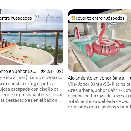
 entre huéspedes
Favorito entre huéspedes
 entre huéspedes
Favorito entre huéspedes prefe
nto en Johor Bahr
Calificación promedio: 4.91 de 5, 109 reseñas
4.91 (109)
 vista al mar】Estudio de lujo
Alojamiento en Johor Bahru
oyector】09
o a nuestro refugio junto al
Villa-Johor Bahru-SG-Piscina pr
lujosa escapada con diseño de
Aparcamiento-Sentosa
Área urbana, Johor Bahru - Lot
elero e impresionantes vistas al
esquina de terraza de una sola 
io: 5 de 5, 15 reseñas
Totalmente amueblada - Adec
a bañera ofrece una
reuniones entre amigos y famil
ante vista al mar, una
bodas - 4 amplios dormitorios c
a serena e inspiradora. ** No te
acondicionado y baño comparti
por la privacidad, ya que el
Cámara de seguridad 24/7 Sala de estar -
tá completamente cubierto por
Smart TV + mando a distancia -