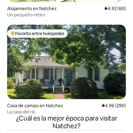
Alojamiento en Natchez
Calificación p
4.92 (60)
Un pequeño retiro
Favorito entre huéspedes
Favorito entre huéspedes preferido
Casa de campo en Natchez
Calificación pr
4.96 (290)
La casa del río
¿Cuál es la mejor época para visitar
Natchez?