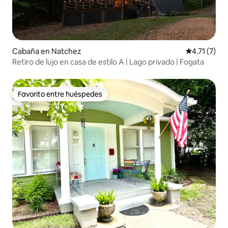
Cabaña en Natchez
Calificación
4.71 (7)
Retiro de lujo en casa de estilo A | Lago privado | Fogata
Favorito entre huéspedes
Favorito entre huéspedes