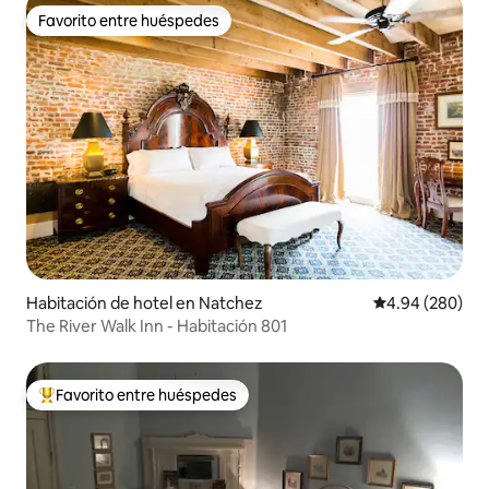
Favorito entre huéspedes
Favorito entre huéspedes
Habitación de hotel en Natchez
Calificación pr
4.94 (280)
The River Walk Inn - Habitación 801
Favorito entre huéspedes
Favorito entre huéspedes preferido