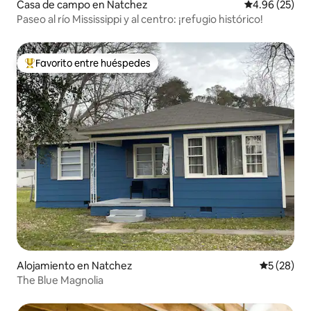
Casa de campo en Natchez
Calificación p
4.96 (25)
Paseo al río Mississippi y al centro: ¡refugio histórico!
Favorito entre huéspedes
Favorito entre huéspedes preferido
Alojamiento en Natchez
Calificaci
5 (28)
The Blue Magnolia