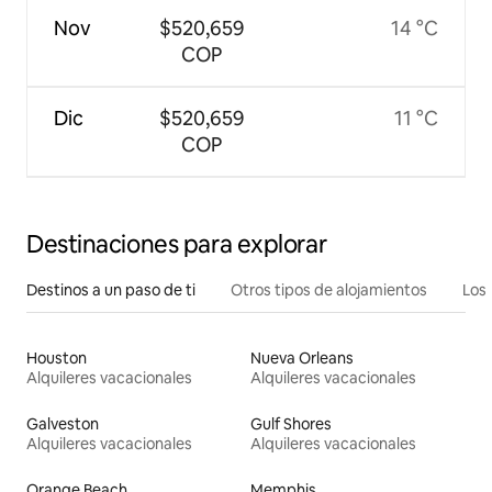
Nov
$520,659
14 °C
COP
Dic
$520,659
11 °C
COP
Destinaciones para explorar
Destinos a un paso de ti
Otros tipos de alojamientos
Los 
Houston
Nueva Orleans
Alquileres vacacionales
Alquileres vacacionales
Galveston
Gulf Shores
Alquileres vacacionales
Alquileres vacacionales
Orange Beach
Memphis