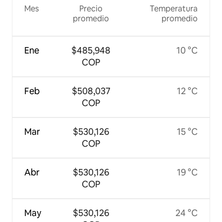
Mes
Precio
Temperatura
promedio
promedio
Ene
$485,948
10 °C
COP
Feb
$508,037
12 °C
COP
Mar
$530,126
15 °C
COP
Abr
$530,126
19 °C
COP
May
$530,126
24 °C