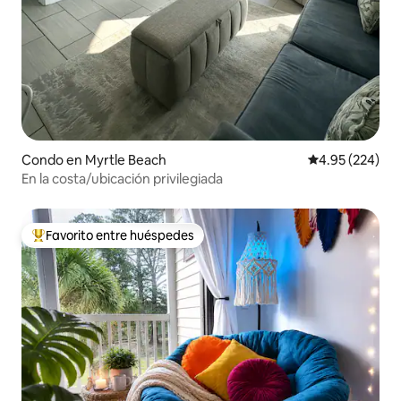
Condo en Myrtle Beach
Calificación pr
4.95 (224)
En la costa/ubicación privilegiada
Favorito entre huéspedes
Favorito entre huéspedes preferido