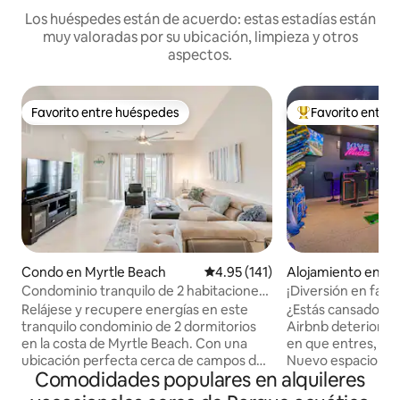
Los huéspedes están de acuerdo: estas estadías están
muy valoradas por su ubicación, limpieza y otros
aspectos.
Favorito entre huéspedes
Favorito entre
Favorito entre huéspedes
Favorito entre hu
Condo en Myrtle Beach
Calificación promedio: 4.95 de 5
4.95 (141)
Alojamiento en My
h
Condominio tranquilo de 2 habitaciones
¡Diversión en fami
en la costa • Piscina • Cerca del golf y la
Aquarium Rm Walk
Relájese y recupere energías en este
¿Estás cansado de 
playa
tranquilo condominio de 2 dormitorios
Airbnb deteriora
en la costa de Myrtle Beach. Con una
en que entres, sent
ubicación perfecta cerca de campos de
Nuevo espacio mod
Comodidades populares en alquileres
golf y a pocos minutos de la playa,
reluciente 🌊 Vib
restaurantes y tiendas, este moderno
temática de acuario