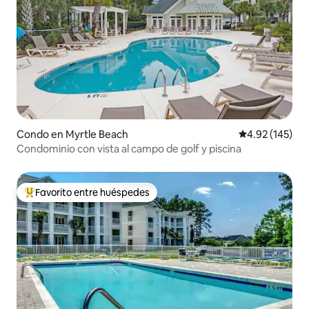
Condo en Myrtle Beach
Calificación p
4.92 (145)
Condominio con vista al campo de golf y piscina
Favorito entre huéspedes
Favorito entre huéspedes preferido