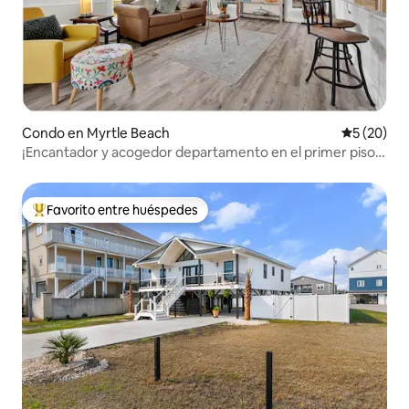
Condo en Myrtle Beach
Calificaci
5 (20)
¡Encantador y acogedor departamento en el primer piso
cerca de la playa!
Favorito entre huéspedes
Favorito entre huéspedes preferido