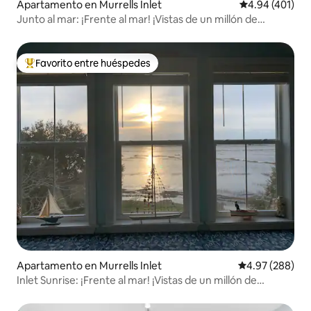
Apartamento en Murrells Inlet
Calificación pr
4.94 (401)
Junto al mar: ¡Frente al mar! ¡Vistas de un millón de
dólares!
Favorito entre huéspedes
Favorito entre huéspedes preferido
Apartamento en Murrells Inlet
Calificación pr
4.97 (288)
Inlet Sunrise: ¡Frente al mar! ¡Vistas de un millón de
dólares!