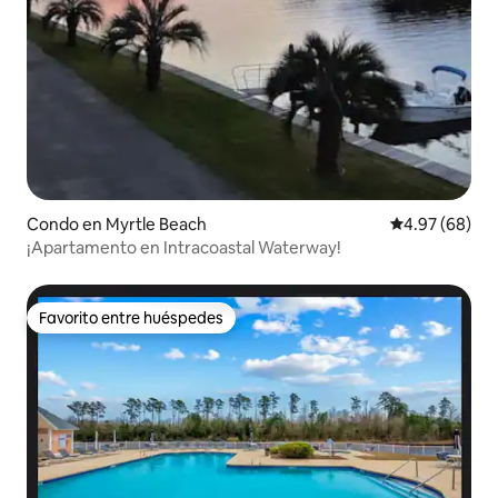
Condo en Myrtle Beach
Calificación p
4.97 (68)
¡Apartamento en Intracoastal Waterway!
Favorito entre huéspedes
Favorito entre huéspedes