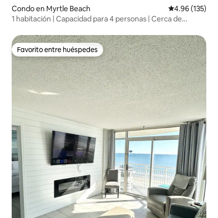
Condo en Myrtle Beach
Calificación p
4.96 (135)
1 habitación | Capacidad para 4 personas | Cerca de
Broadway | Piscina | 4765
Favorito entre huéspedes
Favorito entre huéspedes