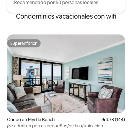
Recomendado por 50 personas locales
Condominios vacacionales con wifi
Superanfitrión
Superanfitrión
Condo en Myrtle Beach
Calificación p
4.78 (144)
¡Se admiten perros pequeños/de lujo/ubicación
privilegiada!