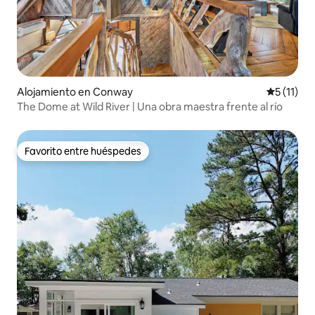
Alojamiento en Conway
Calificaci
5 (11)
The Dome at Wild River | Una obra maestra frente al río
Favorito entre huéspedes
Favorito entre huéspedes