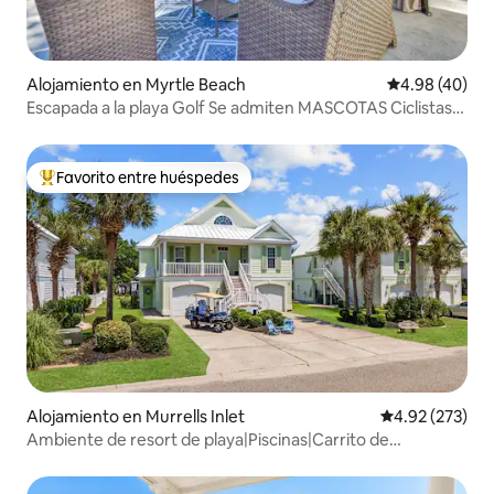
Alojamiento en Myrtle Beach
Calificación p
4.98 (40)
Escapada a la playa Golf Se admiten MASCOTAS Ciclistas
Patio cercado
Favorito entre huéspedes
Favorito entre huéspedes preferido
Alojamiento en Murrells Inlet
Calificación pr
4.92 (273)
Ambiente de resort de playa|Piscinas|Carrito de
golf|Almohadilla de chapoteo