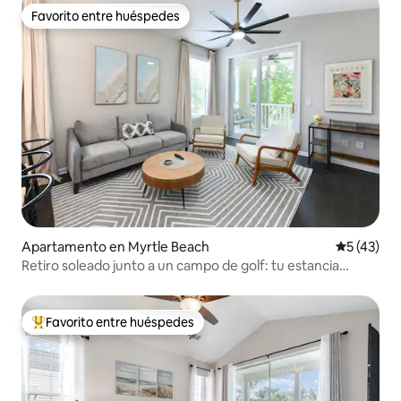
Favorito entre huéspedes
Favorito entre huéspedes
Apartamento en Myrtle Beach
Calificaci
5 (43)
Retiro soleado junto a un campo de golf: tu estancia
perfecta
Favorito entre huéspedes
Favorito entre huéspedes preferido