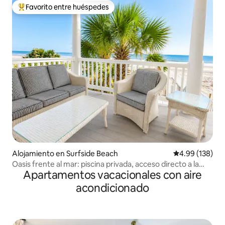
Favorito entre huéspedes
Favorito entre huéspedes preferido
Alojamiento en Surfside Beach
Calificación pr
4.99 (138)
Oasis frente al mar: piscina privada, acceso directo a la
Apartamentos vacacionales con aire
playa
acondicionado