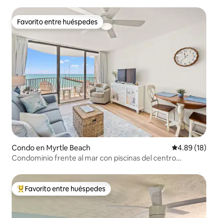
playas
Favorito entre huéspedes
Favorito entre huéspedes
Condo en Myrtle Beach
Calificación 
4.89 (18)
Condominio frente al mar con piscinas del centro
vacacional y jacuzzi
Favorito entre huéspedes
Favorito entre huéspedes preferido