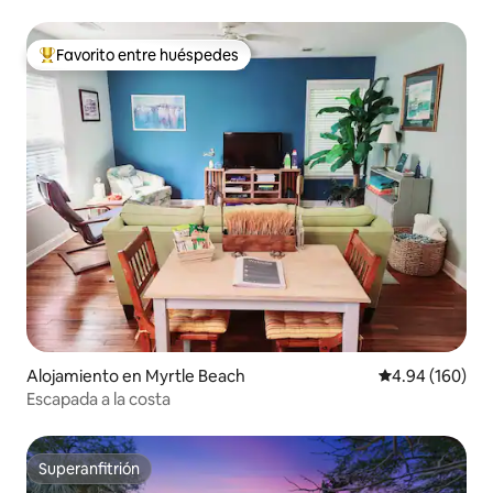
dormitorios, 2 baños!
Favorito entre huéspedes
Favorito entre huéspedes preferido
Alojamiento en Myrtle Beach
Calificación pr
4.94 (160)
Escapada a la costa
Superanfitrión
Superanfitrión