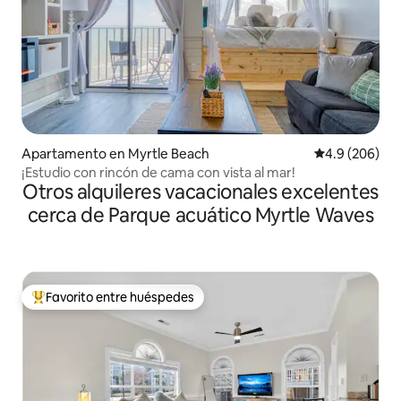
Apartamento en Myrtle Beach
Calificación p
4.9 (206)
¡Estudio con rincón de cama con vista al mar!
Otros alquileres vacacionales excelentes
cerca de Parque acuático Myrtle Waves
Favorito entre huéspedes
Favorito entre huéspedes preferido