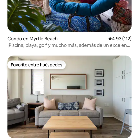
Condo en Myrtle Beach
Calificación p
4.93 (112)
¡Piscina, playa, golf y mucho más, además de un excelente
anfitrión!
Favorito entre huéspedes
Favorito entre huéspedes