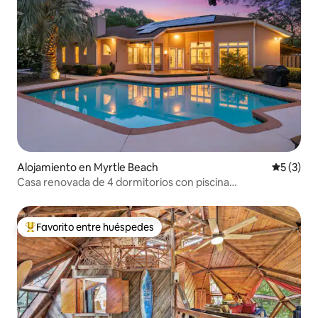
Alojamiento en Myrtle Beach
Calificac
5 (3)
Casa renovada de 4 dormitorios con piscina
privada/jacuzzi
Favorito entre huéspedes
Favorito entre huéspedes preferido