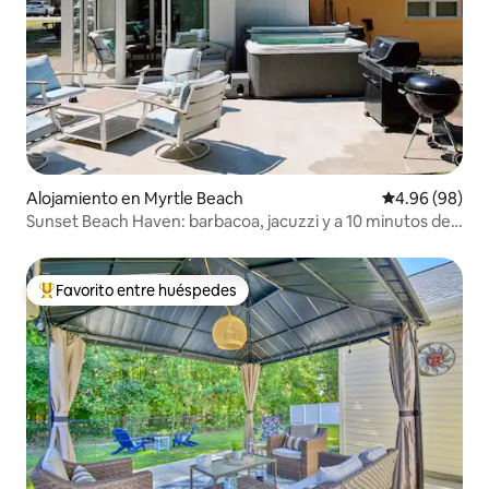
Alojamiento en Myrtle Beach
Calificación p
4.96 (98)
Sunset Beach Haven: barbacoa, jacuzzi y a 10 minutos de
la playa
Favorito entre huéspedes
Favorito entre huéspedes preferido