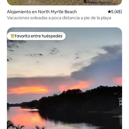
Alojamiento en North Myrtle Beach
Calificaci
5 (48)
Vacaciones soleadas a poca distancia a pie de la playa
Favorito entre huéspedes
Favorito entre huéspedes preferido