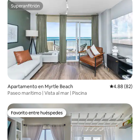
Superanfitrión
Superanfitrión
Apartamento en Myrtle Beach
Calificación p
4.88 (82)
Paseo marítimo | Vista al mar | Piscina
Favorito entre huéspedes
Favorito entre huéspedes