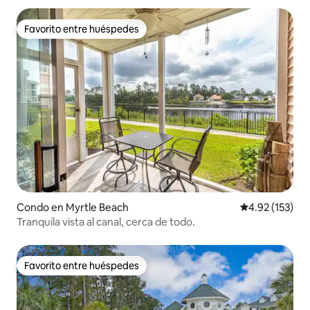
Favorito entre huéspedes
Favorito entre huéspedes
Condo en Myrtle Beach
Calificación p
4.92 (153)
Tranquila vista al canal, cerca de todo.
Favorito entre huéspedes
Favorito entre huéspedes