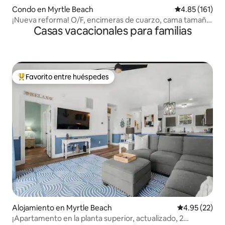
Condo en Myrtle Beach
Calificación p
4.85 (161)
¡Nueva reforma! O/F, encimeras de cuarzo, cama tamaño
Casas vacacionales para familias
king.
Favorito entre huéspedes
Favorito entre huéspedes preferido
Alojamiento en Myrtle Beach
Calificación 
4.95 (22)
¡Apartamento en la planta superior, actualizado, 2