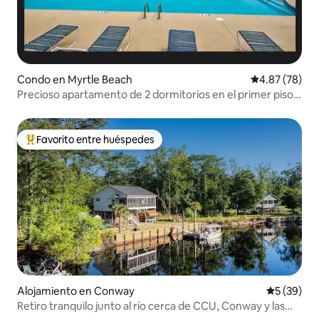
Condo en Myrtle Beach
Calificación p
4.87 (78)
Precioso apartamento de 2 dormitorios en el primer piso,
a 6 millas de la playa.
Favorito entre huéspedes
Favorito entre huéspedes preferido
Alojamiento en Conway
Calificaci
5 (39)
Retiro tranquilo junto al río cerca de CCU, Conway y las