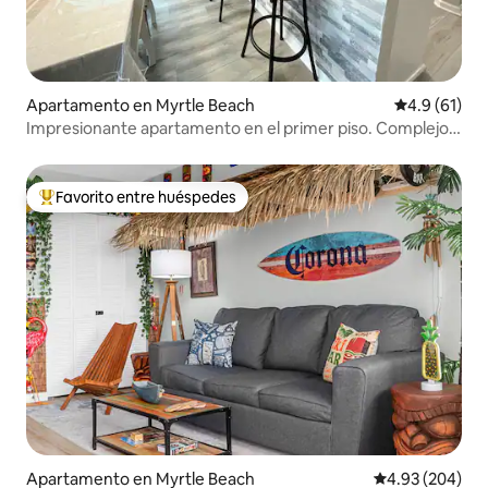
Apartamento en Myrtle Beach
Calificación
4.9 (61)
Impresionante apartamento en el primer piso. Complejo
de golf cerca de la playa
Favorito entre huéspedes
Favorito entre huéspedes preferido
Apartamento en Myrtle Beach
Calificación pr
4.93 (204)