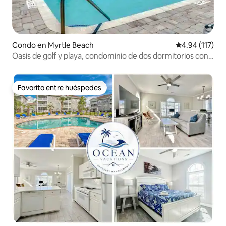
Condo en Myrtle Beach
Calificación p
4.94 (117)
Oasis de golf y playa, condominio de dos dormitorios con
piscina durante todo el año
Favorito entre huéspedes
Favorito entre huéspedes