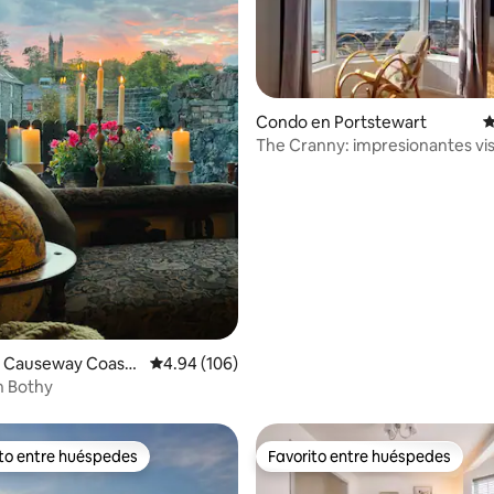
Condo en Portstewart
C
The Cranny: impresionantes vis
4.97 de 5, 156 reseñas
mar, ubicación céntrica
 Causeway Coast
Calificación promedio: 4.94 de 5, 106 reseñas
4.94 (106)
s
h Bothy
ito entre huéspedes
Favorito entre huéspedes
 entre huéspedes preferido
Favorito entre huéspedes