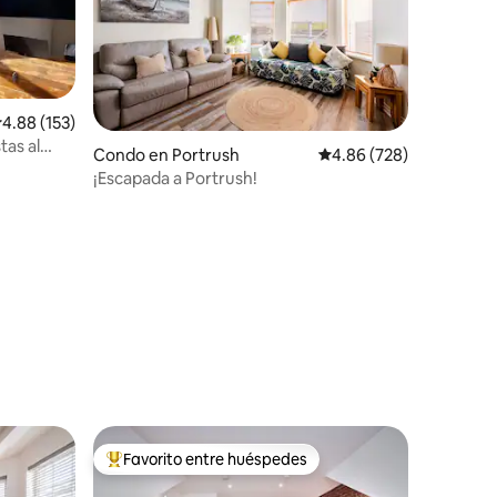
alificación promedio: 4.88 de 5, 153 reseñas
4.88 (153)
tas al
Condo en Portrush
Calificación promedio: 
4.86 (728)
¡Escapada a Portrush!
Favorito entre huéspedes
Favorito entre huéspedes preferido