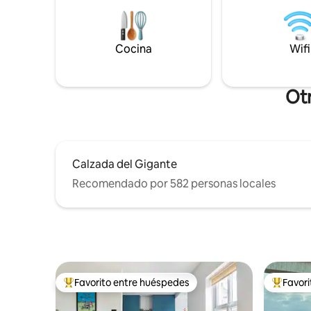
zonas de descanso. Los jardines ofrecen
estamos c
un santuario tranquilo para tomar un
estancia 
café por la mañana, leer por la tarde o
de vehícul
simplemente disfrutar de la belleza
petición. 
Cocina
Wifi
natural. Persianas eléctricas instaladas
para mayor privacidad.
Otr
Calzada del Gigante
Recomendado por 582 personas locales
Favorito entre huéspedes
Favor
Favorito entre huéspedes preferido
Favorito