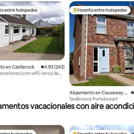
ito entre huéspedes
Favorito entre huéspedes
 entre huéspedes preferido
Favorito entre huéspedes prefe
4.93 de 5, 138 reseñas
to en Castlerock
Calificación promedio: 4.93 de 5, 243 reseñas
4.93 (243)
acaciones (con wifi) cerca de
 preciosa
Alojamiento en Causeway C
C
oast and Glens
SeaBreeze Portstewart
mentos vacacionales con aire acondi
 entre huéspedes
Favorito entre huéspedes