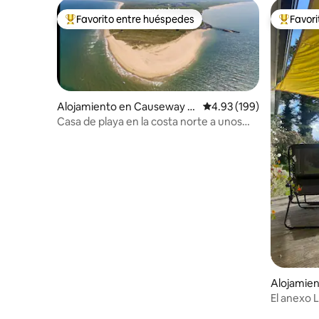
Favorito entre huéspedes
Favor
Favorito entre huéspedes preferido
Favorito
Alojamiento en Causeway C
Calificación promedio: 
4.93 (199)
oast and Glens
Casa de playa en la costa norte a unos
pasos de la playa
Alojamien
El anexo 