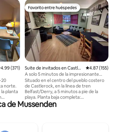
Casa de 
Favorito entre huéspedes
Favor
rido
Favorito entre huéspedes
Favorit
osquin
Estudio d
impresio
Desconect
alojamien
es un lu
relajarte,
Elegante 
comodida
privados 
nuestro n
Ubicación
alificación promedio: 4.99 de 5, 371 reseñas
4.99 (371)
Suite de invitados en Castler
Calificación promedio: 
4.87 (155)
rápidamen
ock
atractivo
A solo 5 minutos de la impresionante
ofrecer. Situado a 10 minutos del templo
playa de Castlerock.
5-20
Situado en el centro del pueblo costero
de Musse
ta norte.
de Castlerock, en la línea de tren
famosa Ca
la planta
Belfast/Derry, a 5 minutos a pie de la
minutos 
n
playa. Planta baja completa:
rca de Mussenden
de Bann
salón/comedor/cocina americana de
o. Acceso
planta abierta + dormitorio doble y baño,
or con
con vestíbulo de entrada compartido.
Aparcamiento designado para 1 coche,
abierta
se admiten perros, acceso al jardín, wifi
ma
gratuito y calefacción. Además de la