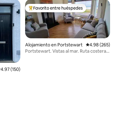
Favorito entre huéspedes
rido
Favorito entre huéspedes preferido
Alojamiento en Portstewart
Calificación promedio: 
4.98 (265)
Portstewart. Vistas al mar. Ruta costera
de la Calzada de los Gigantes
alificación promedio: 4.97 de 5, 150 reseñas
4.97 (150)