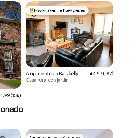
Favorito entre huéspedes
rido
Favorito entre huéspedes preferido
Alojamiento en Ballykelly
Calificación promedio: 
4.97 (187)
Casa rural con jardín
alificación promedio: 4.99 de 5, 156 reseñas
4.99 (156)
cionado
Favorito entre huéspedes