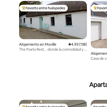
Favorito entre huéspedes
Favor
Favorito entre huéspedes preferido
Favorito
Alojamiento en Moville
Calificación promedio: 
4.93 (138)
The Poets Rest... donde la comodidad y la
Alojamien
tradición se encuentran.
Casa de v
una playa
Aparta
Favorito entre huéspedes
Favorito