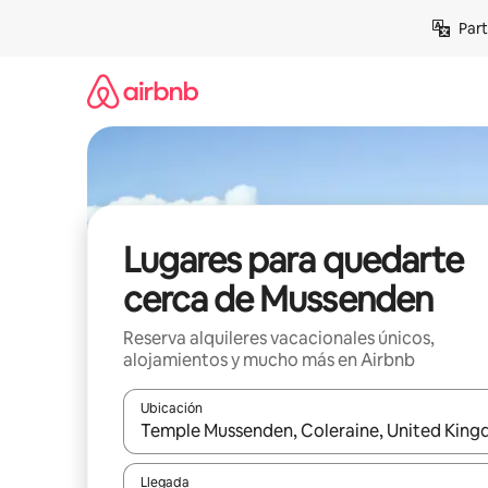
Omite
Part
el
contenido
Lugares para quedarte
cerca de Mussenden
Reserva alquileres vacacionales únicos,
alojamientos y mucho más en Airbnb
Ubicación
Cuando los resultados estén disponibles, navega co
Llegada