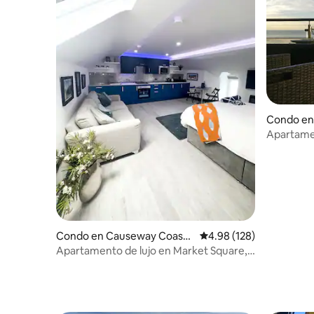
Condo en
and Glen
Apartamen
marítimo 
Condo en Causeway Coast
Calificación promedio: 
4.98 (128)
and Glens
Apartamento de lujo en Market Square,
Bushmills