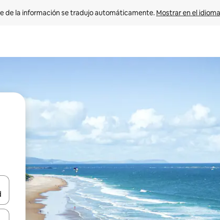
e de la información se tradujo automáticamente. 
Mostrar en el idioma
n las teclas de flecha hacia arriba y hacia abajo o explora con el tact