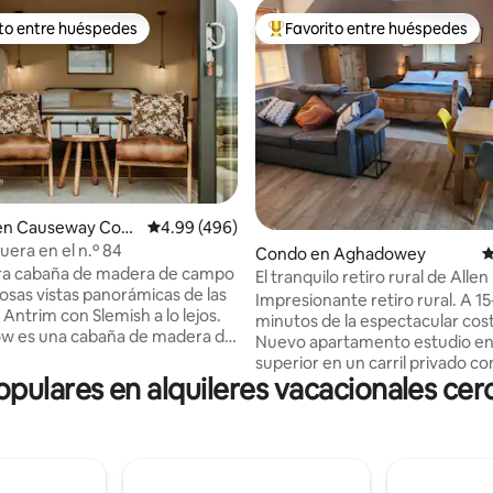
ito entre huéspedes
Favorito entre huéspedes
 entre huéspedes preferido
Favorito entre huéspedes prefe
4.99 de 5, 485 reseñas
 en Causeway Coas
Calificación promedio: 4.99 de 5, 496 reseñas
4.99 (496)
ns
uera en el n.º 84
Condo en Aghadowey
C
a cabaña de madera de campo
El tranquilo retiro rural de Allen
sas vistas panorámicas de las
Impresionante retiro rural. A 1
 Antrim con Slemish a lo lejos.
minutos de la espectacular cos
ow es una cabaña de madera de
Nuevo apartamento estudio en 
 planta baja con uso exclusivo de
superior en un carril privado co
ado, patio y jacuzzi. El
ulares en alquileres vacacionales ce
impresionantes vistas al valle 
nto está a 30 minutos en auto
con varios paseos por el camp
presionantes atracciones de la
independiente y espacio exteri
te y a 45 minutos en auto de
comedor exterior y barbacoa.
El departamento está ubicado a
Decoración moderna de planta 
 de nuestra casa, por lo que
con ducha e inodoro separados. Ca