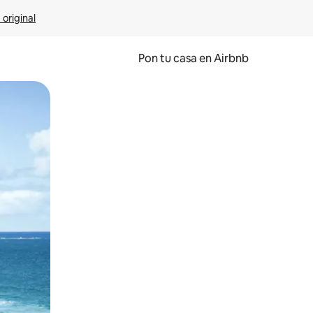
 original
Pon tu casa en Airbnb
o o desliza el dedo.