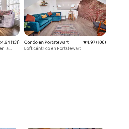
alificación promedio: 4.94 de 5, 131 reseñas
4.94 (131)
Condo en Portstewart
Calificación promedio: 
4.97 (106)
en la
Loft céntrico en Portstewart