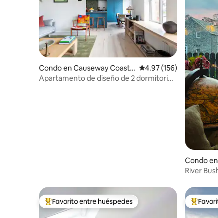
Condo en Causeway Coast a
Calificación promedio: 
4.97 (156)
nd Glens
Apartamento de diseño de 2 dormitorios
en la costa norte
Condo en
and Glen
River Bus
Favorito entre huéspedes
Favor
Favorito entre huéspedes preferido
Favorito