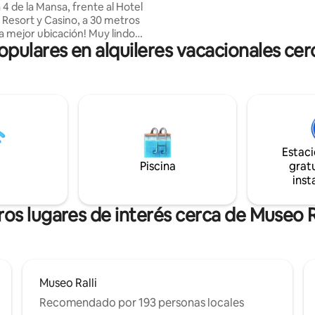
4 de la Mansa, frente al Hotel
Este durante todo el año o com
 Resort y Casino, a 30 metros
descanso y trabajo ya que disp
cación! Muy lindo
una conexión rápida de interne
ulares en alquileres vacacionales cerc
 y completamente equipado.
Mbps).
n 1 dormitorio, baño completo,
iving comedor y cocina integrada
to. El edificio cuenta
ties de calidad: lavadero,
 sauna seco, sauna húmedo,
terior, sala de juegos, 2
 con amplia terraza con vista a
Estac
igilancia las 24 hs
Piscina
gratu
inst
os lugares de interés cerca de Museo R
Museo Ralli
Recomendado por 193 personas locales