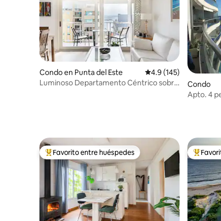
Condo en Punta del Este
Calificación promedio:
4.9 (145)
Luminoso Departamento Céntrico sobre
Condo
Av. Gorlero
Apto. 4 p
del Diario
Favorito entre huéspedes
Favor
Favorito entre huéspedes preferido
Favorito