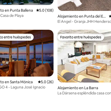
4.98 de 5, 150 reseñas
to en Punta Ballena
Calificación promedio: 5.0 de 5, 108 reseñas
5.0 (108)
 Casa de Playa
Alojamiento en Punta del Est
C
e
El Angel - Granja JHH Henders
ito entre huéspedes
Favorito entre huéspedes
 entre huéspedes preferido
Favorito entre huéspedes
to en Santa Mónica
Calificación promedio: 5.0 de 5, 26 reseñas
5.0 (26)
O 4 - Laguna José Ignacio
Alojamiento en La Barra
La Dársena espléndida casa con
en La Barra