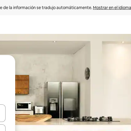
e de la información se tradujo automáticamente. 
Mostrar en el idioma
n las teclas de flecha hacia arriba y hacia abajo o explora con el tact