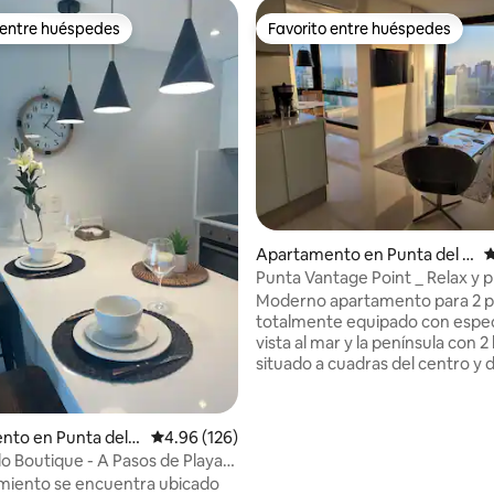
 entre huéspedes
Favorito entre huéspedes
 entre huéspedes
Favorito entre huéspedes
4.88 de 5, 106 reseñas
Apartamento en Punta del E
C
ste
Punta Vantage Point _ Relax y p
Moderno apartamento para 2 
totalmente equipado con espe
vista al mar y la península con 2
situado a cuadras del centro y d
playas mansa & brava. Incluye e
cochera propia, amenities de al
categoría como piscina interna
to en Punta del E
Calificación promedio: 4.96 de 5, 126 reseñas
4.96 (126)
externa, sauna, gimnasio, busi
lo Boutique - A Pasos de Playa
lounge y recepción atendida 24
amiento se encuentra ubicado
para relajarse y disfrutar de Pu