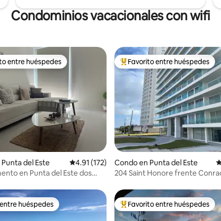
Condominios vacacionales con wifi
ito entre huéspedes
Favorito entre huéspedes
 entre huéspedes preferido
Favorito entre huéspedes prefe
4.85 de 5, 577 reseñas
Punta del Este
Calificación promedio: 4.91 de 5, 172 reseñas
4.91 (172)
Condo en Punta del Este
C
nto en Punta del Este dos
204 Saint Honore frente Conra
s
servicio playa
 entre huéspedes
Favorito entre huéspedes
 entre huéspedes
Favorito entre huéspedes prefe