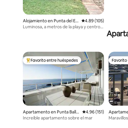
Alojamiento en Punta del Est
Calificación promedio: 
4.89 (105)
e
Luminosa, a metros de la playa y centro
Aparta
comercial
Favorito entre huéspedes
Favorito
Favorito entre huéspedes preferido
Favorito
Apartamento en Punta Balle
Calificación promedio: 
4.96 (151)
Apartamen
na
ste
Increíble apartamento sobre el mar
Maravillos
Gorriti