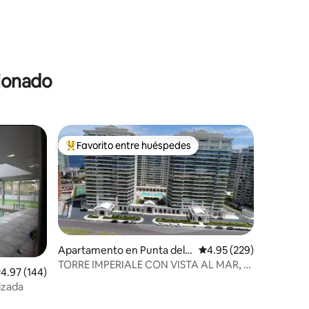
cionado
Favorito entre huéspedes
rido
Favorito entre huéspedes preferido
Apartamento en Punta del E
Calificación promedio: 
4.95 (229)
ste
TORRE IMPERIALE CON VISTA AL MAR, 2
alificación promedio: 4.97 de 5, 144 reseñas
4.97 (144)
DORM Y 3 BAÑOS
izada