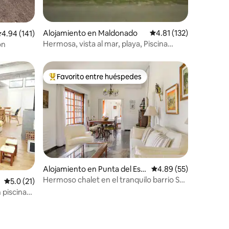
Alojamiento en Maldonado
Calificación promedio:
4.81 (132)
alificación promedio: 4.94 de 5, 141 reseñas
4.94 (141)
Hermosa, vista al mar, playa, Piscina
on
Climatizada
Favorito entre huéspedes
Favorito entre huéspedes preferido
Alojamiento en Punta del Est
Calificación promedio:
4.89 (55)
e
Hermoso chalet en el tranquilo barrio San
Calificación promedio: 5.0 de 5, 21 reseñas
5.0 (21)
Rafael
 piscina