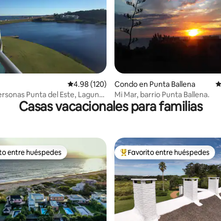
 4.9 de 5, 145 reseñas
Calificación promedio: 4.98 de 5, 120 reseñas
4.98 (120)
Condo en Punta Ballena
C
ersonas Punta del Este, Laguna
Mi Mar, barrio Punta Ballena.
Casas vacacionales para familias
ito entre huéspedes
Favorito entre huéspedes
 entre huéspedes preferido
Favorito entre huéspedes prefe