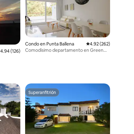
Condo en Punta Ballena
Calificación promedio: 
4.92 (262)
Comodísimo departamento en Green
alificación promedio: 4.94 de 5, 126 reseñas
4.94 (126)
Park
Superanfitrión
rido
Superanfitrión