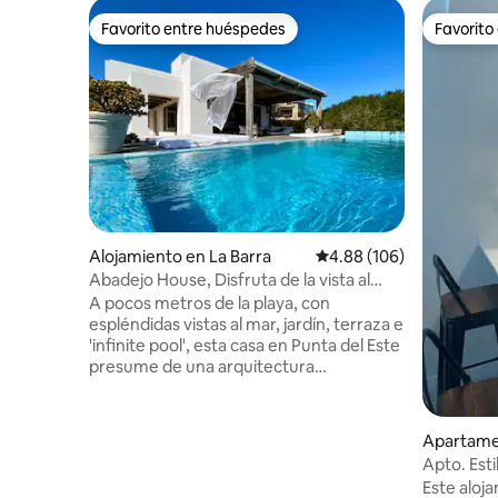
Favorito entre huéspedes
Favorito
Favorito entre huéspedes
Favorito
Alojamiento en La Barra
Calificación promedio: 
4.88 (106)
Abadejo House, Disfruta de la vista al
mar, con piscina
A pocos metros de la playa, con
espléndidas vistas al mar, jardín, terraza e
'infinite pool', esta casa en Punta del Este
presume de una arquitectura
vanguardista, materiales nobles y todo
tipo de comodidades en plena
naturaleza. Espectacular vista al mar,
Apartamen
varias terrazas y espacios exterior e
ste
Apto. Esti
interiores. Piscina en terraza elevada.
Mansa
Este aloj
Disfrutable en todas las estaciones del