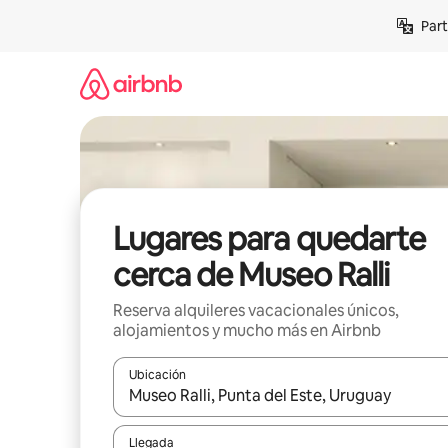
Omite
Part
el
contenido
Lugares para quedarte
cerca de Museo Ralli
Reserva alquileres vacacionales únicos,
alojamientos y mucho más en Airbnb
Ubicación
Cuando los resultados estén disponibles, navega co
Llegada