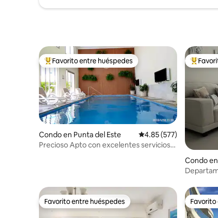
Favorito entre huéspedes
Favor
Favorito entre huéspedes preferido
Favorito
Condo en Punta del Este
Calificación promedio: 
4.85 (577)
Precioso Apto con excelentes servicios
incluidos
Condo en 
Departame
ambiente
Favorito entre huéspedes
Favorito
Favorito entre huéspedes
Favorito