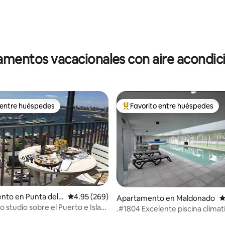
4.89 de 5, 105 reseñas
mentos vacacionales con aire acondi
 entre huéspedes
Favorito entre huéspedes
 entre huéspedes
Favorito entre huéspedes prefe
4.96 de 5, 151 reseñas
to en Punta del E
Calificación promedio: 4.95 de 5, 269 reseñas
4.95 (269)
Apartamento en Maldonado
C
o studio sobre el Puerto e Isla
.#1804 Excelente piscina climat