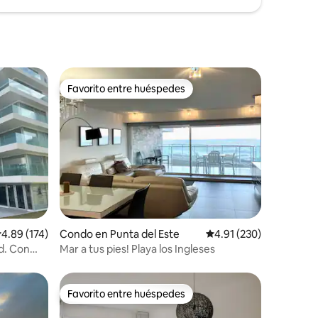
Favorito entre huéspedes
rido
Favorito entre huéspedes
alificación promedio: 4.89 de 5, 174 reseñas
4.89 (174)
Condo en Punta del Este
Calificación promedio: 
4.91 (230)
d. Con
Mar a tus pies! Playa los Ingleses
Favorito entre huéspedes
rido
Favorito entre huéspedes