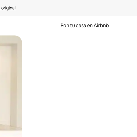
 original
Pon tu casa en Airbnb
o o desliza el dedo.