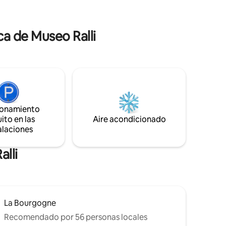
panaderías, supermercados, farmacias,
binar
kioscos, bancos, casas de cambio e
one de
innumerables restaurantes, cafeterías y
t (200
a de Museo Ralli
servicios de delivery.
ionamiento
ito en las
Aire acondicionado
alaciones
alli
La Bourgogne
Recomendado por 56 personas locales