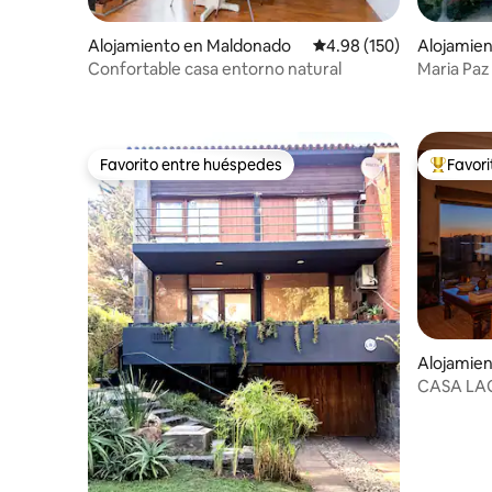
Alojamiento en Maldonado
Calificación promedio: 
4.98 (150)
Alojamien
Confortable casa entorno natural
Maria Paz
Favorito entre huéspedes
Favor
Favorito entre huéspedes
Favorito
Alojamien
CASA LAG