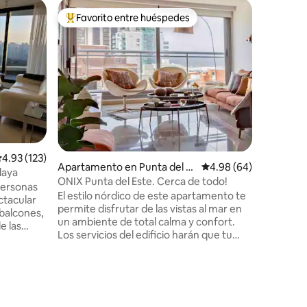
Alojamien
Favorito entre huéspedes
Favorit
Favorito entre huéspedes preferido
Favorit
Espectac
terreno y
Es una ca
soñada, l
familias
encontra
donde rel
para gru
de 1000 m
climatizada, barbacoa para disf
noche y c
alificación promedio: 4.93 de 5, 123 reseñas
4.93 (123)
espacio d
Apartamento en Punta del Es
Calificación promedio:
4.98 (64)
tranquili
laya
te
ONIX Punta del Este. Cerca de todo!
minutos d
personas
El estilo nórdico de este apartamento te
la Barra.
ctacular
permite disfrutar de las vistas al mar en
 balcones,
un ambiente de total calma y confort.
e las
Los servicios del edificio harán que tu
l uso de
estadía sea perfecta: seguridad,
ta
gimnasio y 2 piscinas; uno infinito y el otra
 y
climatizada. El edificio está ubicado en
ness
una zona privilegiada y estratégica ya
h. Ideal
que a solo cien metros encontrará
nta del