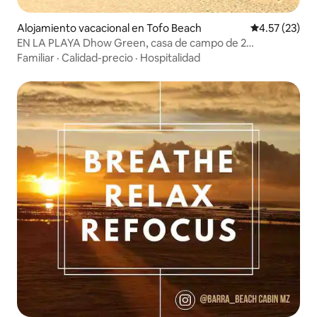
Alojamiento vacacional en Tofo Beach
Calificación 
4.57 (23)
EN LA PLAYA Dhow Green, casa de campo de 2
dormitorios con aire acondicionado
Familiar
·
Calidad-precio
·
Hospitalidad