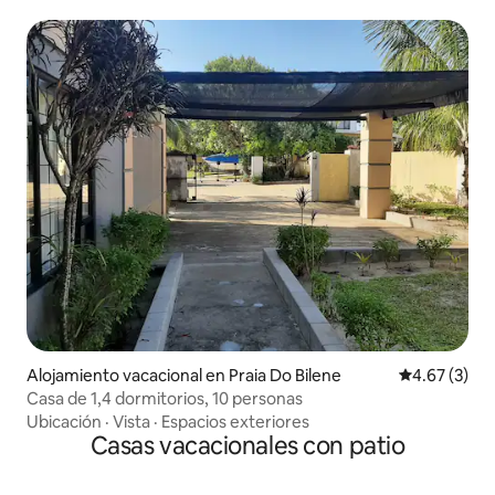
Alojamiento vacacional en Praia Do Bilene
Calificación
4.67 (3)
Casa de 1,4 dormitorios, 10 personas
Ubicación
·
Vista
·
Espacios exteriores
Casas vacacionales con patio