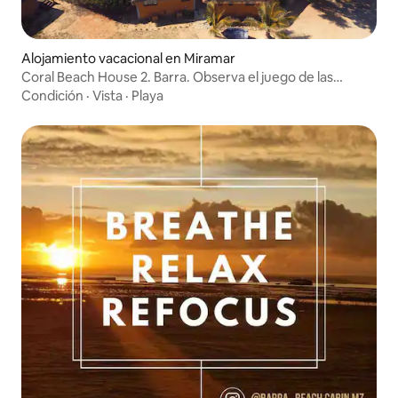
Alojamiento vacacional en Miramar
Coral Beach House 2. Barra. Observa el juego de las
ballenas
Condición
·
Vista
·
Playa