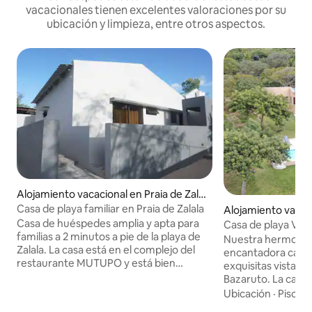
vacacionales tienen excelentes valoraciones por su
ubicación y limpieza, entre otros aspectos.
Alojamiento vacacional en Praia de Zalal
a
Casa de playa familiar en Praia de Zalala
Alojamiento vacaci
Casa de huéspedes amplia y apta para
Casa de playa Vila
familias a 2 minutos a pie de la playa de
piscina
Nuestra hermosa c
Zalala. La casa está en el complejo del
encantadora casa 
restaurante MUTUPO y está bien
exquisitas vistas a
protegida por una cerca eléctrica. Hay
Bazaruto. La casa es independiente, con
estacionamiento disponible y seguridad.
capacidad para 6 
Ubicación
·
Piscina
Para los huéspedes que no quieran
dormitorios y 2 ba