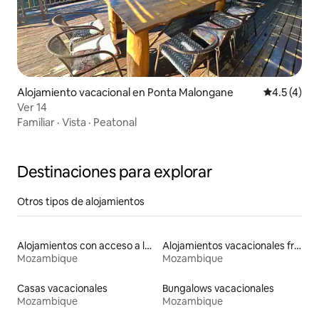
Alojamiento vacacional en Ponta Malongane
Calificació
4.5 (4)
Ver 14
Familiar
·
Vista
·
Peatonal
Destinaciones para explorar
Otros tipos de alojamientos
Alojamientos con acceso a la playa
Alojamientos vacacionales frente a la playa
Mozambique
Mozambique
Casas vacacionales
Bungalows vacacionales
Mozambique
Mozambique