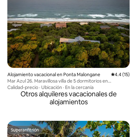
Alojamiento vacacional en Ponta Malongane
Calificación
4.4 (15)
Mar Azul 26. Maravillosa villa de 5 dormitorios en
Malongane
Calidad-precio
·
Ubicación
·
En la cercanía
Otros alquileres vacacionales de
alojamientos
Superanfitrión
Superanfitrión