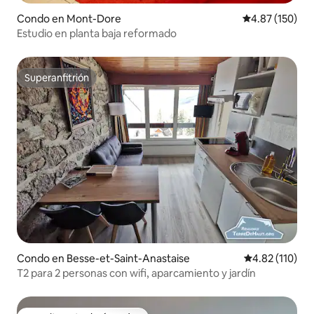
Condo en Mont-Dore
Calificación p
4.87 (150)
Estudio en planta baja reformado
Superanfitrión
Superanfitrión
Condo en Besse-et-Saint-Anastaise
Calificación p
4.82 (110)
T2 para 2 personas con wifi, aparcamiento y jardín