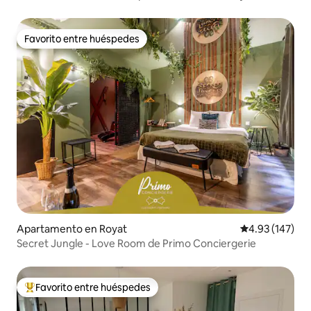
Favorito entre huéspedes
Favorito entre huéspedes
Apartamento en Royat
Calificación p
4.93 (147)
Secret Jungle - Love Room de Primo Conciergerie
Favorito entre huéspedes
Favorito entre huéspedes preferido