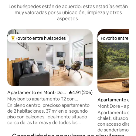
Los huéspedes están de acuerdo: estas estadías están
muy valoradas por su ubicación, limpieza y otros
aspectos.
Favorito entre huéspedes
Favorito entre h
Favorito entre huéspedes preferido
Favorito entre h
Apartamento en Mont-Dor
Calificación promedio: 4.91 de 5
4.91 (206)
e
Muy bonito apartamento T2 con
Apartamento en 
balcones en pleno centro
En pleno centro, precioso apartamento
e
Mont Dore - a pie 
de 2 habitaciones, 37 m² en el segundo
personas
Apartamento de 1 a
piso con balcones. Idealmente situado
chalet, situado en 
cerca de las termas y de todos los
con acceso directo a
servicios. Consta de una agradable sala
de senderismo. ¡En
de estar que combina sala de estar y
ascensor, tendrás 