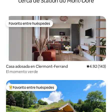
cerca de Station du Mont-Dore
Favorito entre huéspedes
Favorito entre huéspedes
Casa adosada en Clermont-Ferrand
Calificación p
4.92 (143)
El momento verde
Favorito entre huéspedes
Favorito entre huéspedes preferido