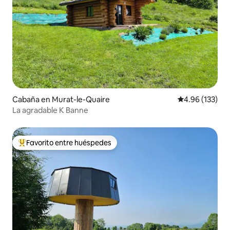
Cabaña en Murat-le-Quaire
Calificación p
4.96 (133)
La agradable K Banne
Favorito entre huéspedes
Favorito entre huéspedes preferido