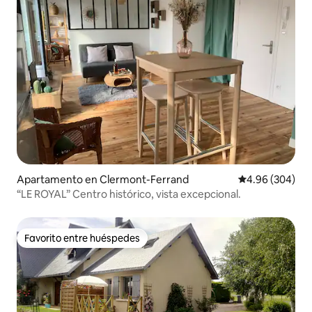
Apartamento en Clermont-Ferrand
Calificación pr
4.96 (304)
“LE ROYAL” Centro histórico, vista excepcional.
Favorito entre huéspedes
Favorito entre huéspedes