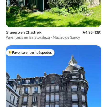
Granero en Chastreix
Calificación pr
4.96 (139)
Paréntesis en la naturaleza - Macizo de Sancy
Favorito entre huéspedes
Favorito entre huéspedes preferido