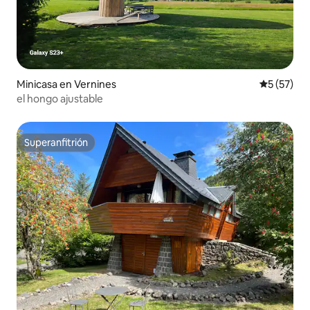
Minicasa en Vernines
Calificaci
5 (57)
el hongo ajustable
Superanfitrión
Superanfitrión