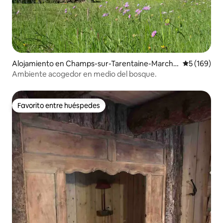
Alojamiento en Champs-sur-Tarentaine-Marcha
Calificació
5 (169)
l
Ambiente acogedor en medio del bosque.
Favorito entre huéspedes
Favorito entre huéspedes