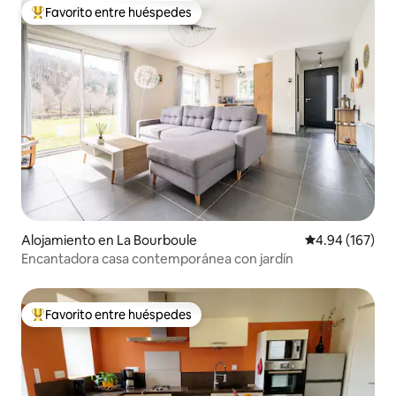
Favorito entre huéspedes
Favorito entre huéspedes preferido
Alojamiento en La Bourboule
Calificación pr
4.94 (167)
Encantadora casa contemporánea con jardín
Favorito entre huéspedes
Favorito entre huéspedes preferido