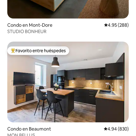
Condo en Mont-Dore
Calificación pr
4.95 (288)
STUDIO BONHEUR
Favorito entre huéspedes
Favorito entre huéspedes preferido
Condo en Beaumont
Calificación pr
4.94 (830)
MON BELLUS