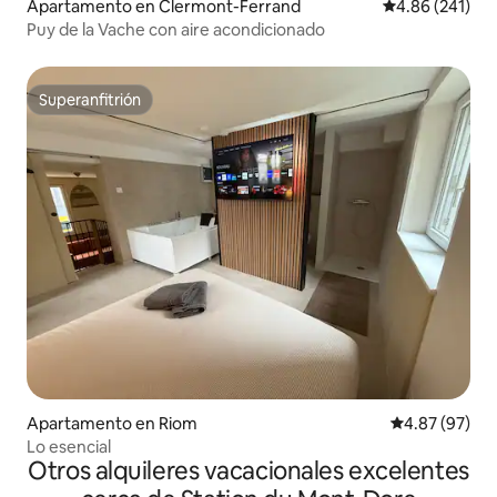
Apartamento en Clermont-Ferrand
Calificación pr
4.86 (241)
Puy de la Vache con aire acondicionado
Superanfitrión
Superanfitrión
Apartamento en Riom
Calificación p
4.87 (97)
Lo esencial
Otros alquileres vacacionales excelentes