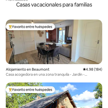
Casas vacacionales para familias
Favorito entre huéspedes
Favorito entre huéspedes preferido
Alojamiento en Beaumont
Calificación pr
4.98 (184)
Casa acogedora en una zona tranquila - Jardín -
Estacionamiento - Aire acondicionado
Favorito entre huéspedes
Favorito entre huéspedes preferido