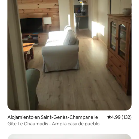
Alojamiento en Saint-Genès-Champanelle
Calificación p
4.99 (132)
Gîte Le Chaumadis - Amplia casa de pueblo