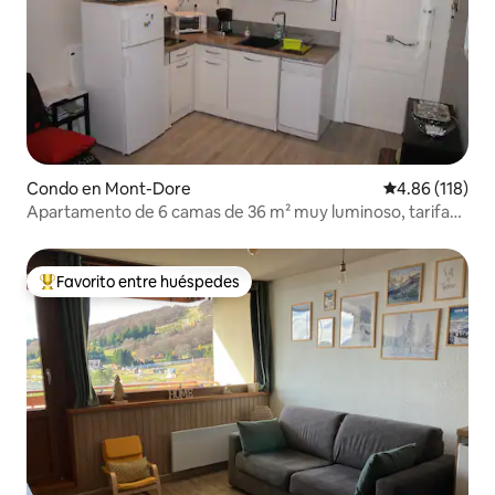
Condo en Mont-Dore
Calificación p
4.86 (118)
Apartamento de 6 camas de 36 m² muy luminoso, tarifa
cura
Favorito entre huéspedes
Favorito entre huéspedes preferido