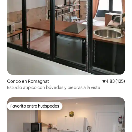
Condo en Romagnat
Calificación p
4.83 (125)
Estudio atípico con bóvedas y piedras a la vista
Favorito entre huéspedes
Favorito entre huéspedes