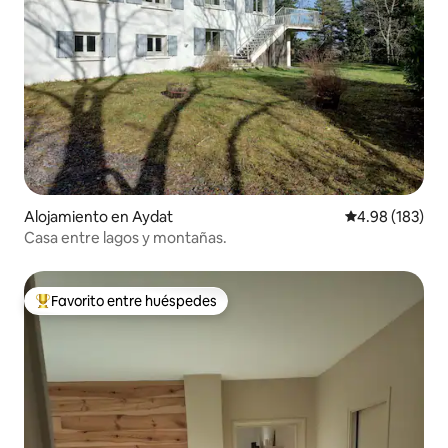
Alojamiento en Aydat
Calificación pr
4.98 (183)
Casa entre lagos y montañas.
Favorito entre huéspedes
Favorito entre huéspedes preferido