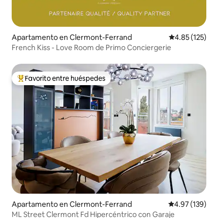
Apartamento en Clermont-Ferrand
Calificación p
4.85 (125)
French Kiss - Love Room de Primo Conciergerie
Favorito entre huéspedes
Favorito entre huéspedes preferido
Apartamento en Clermont-Ferrand
Calificación p
4.97 (139)
ML Street Clermont Fd Hipercéntrico con Garaje