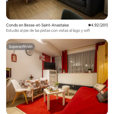
Condo en Besse-et-Saint-Anastaise
Calificación p
4.92 (201)
Estudio al pie de las pistas con vistas al lago y wifi
Superanfitrión
Superanfitrión