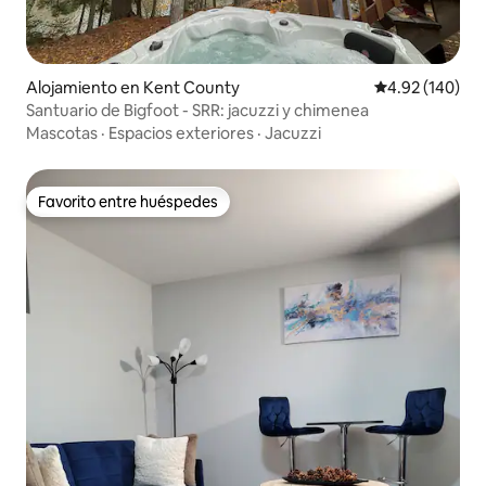
Alojamiento en Kent County
Calificación pr
4.92 (140)
Santuario de Bigfoot - SRR: jacuzzi y chimenea
Mascotas
·
Espacios exteriores
·
Jacuzzi
Favorito entre huéspedes
Favorito entre huéspedes