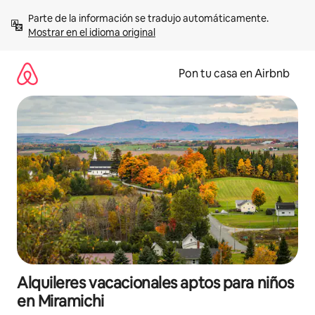
Omite
Parte de la información se tradujo automáticamente. 
el
Mostrar en el idioma original
contenido
Pon tu casa en Airbnb
Alquileres vacacionales aptos para niños
en Miramichi