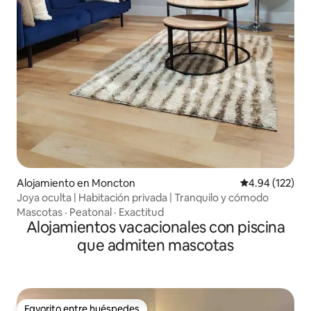
Alojamiento en Moncton
Calificación p
4.94 (122)
Joya oculta | Habitación privada | Tranquilo y cómodo
Mascotas
·
Peatonal
·
Exactitud
Alojamientos vacacionales con piscina
que admiten mascotas
Favorito entre huéspedes