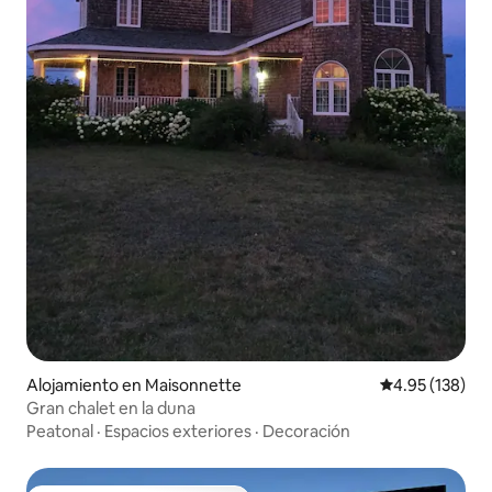
Alojamiento en Maisonnette
Calificación p
4.95 (138)
Gran chalet en la duna
Peatonal
·
Espacios exteriores
·
Decoración