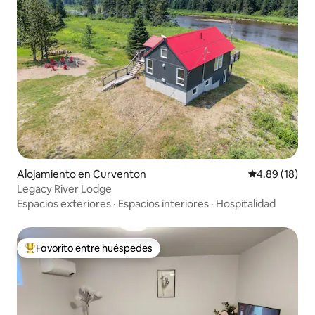
Alojamiento en Curventon
Calificación 
4.89 (18)
Legacy River Lodge
Espacios exteriores
·
Espacios interiores
·
Hospitalidad
Favorito entre huéspedes
Favorito entre huéspedes preferido