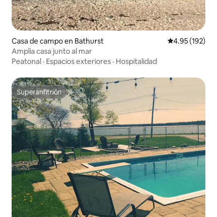
Casa de campo en Bathurst
Calificación p
4.95 (192)
Amplia casa junto al mar
Peatonal
·
Espacios exteriores
·
Hospitalidad
Superanfitrión
Superanfitrión