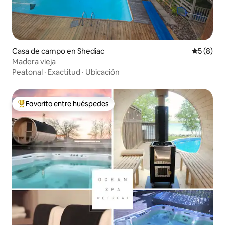
Casa de campo en Shediac
Calificac
5 (8)
Madera vieja
Peatonal
·
Exactitud
·
Ubicación
Favorito entre huéspedes
Favorito entre huéspedes preferido