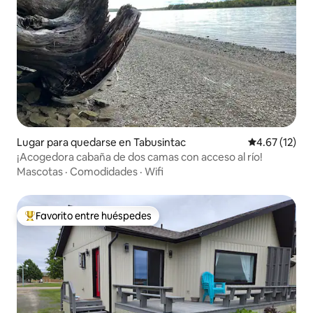
Lugar para quedarse en Tabusintac
Calificación 
4.67 (12)
¡Acogedora cabaña de dos camas con acceso al río!
Mascotas
·
Comodidades
·
Wifi
Favorito entre huéspedes
Favorito entre huéspedes preferido