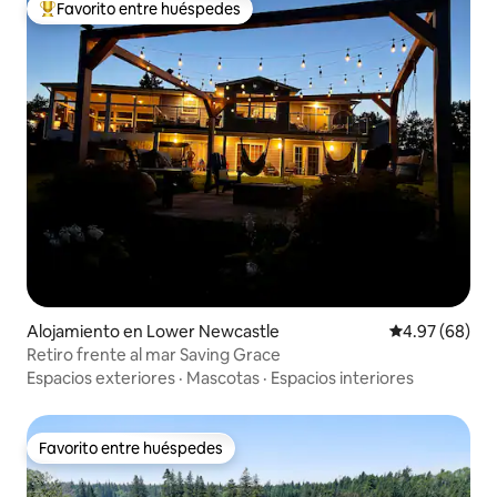
Favorito entre huéspedes
Favorito entre huéspedes preferido
Alojamiento en Lower Newcastle
Calificación p
4.97 (68)
Retiro frente al mar Saving Grace
Espacios exteriores
·
Mascotas
·
Espacios interiores
Favorito entre huéspedes
Favorito entre huéspedes