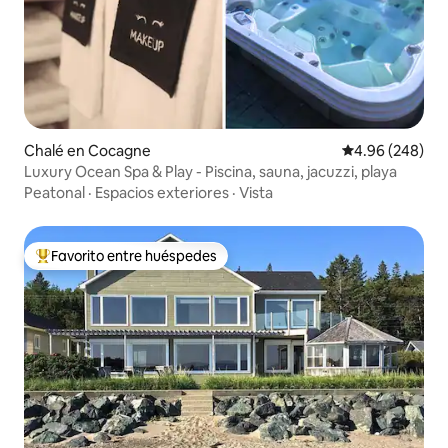
Chalé en Cocagne
Calificación pr
4.96 (248)
Luxury Ocean Spa & Play - Piscina, sauna, jacuzzi, playa
Peatonal
·
Espacios exteriores
·
Vista
Favorito entre huéspedes
Favorito entre huéspedes preferido