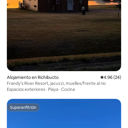
Alojamiento en Richibucto
Calificación p
4.96 (24)
Frandy's River Resort, jacuzzi, muelles/frente al río
Espacios exteriores
·
Playa
·
Cocina
Superanfitrión
Superanfitrión