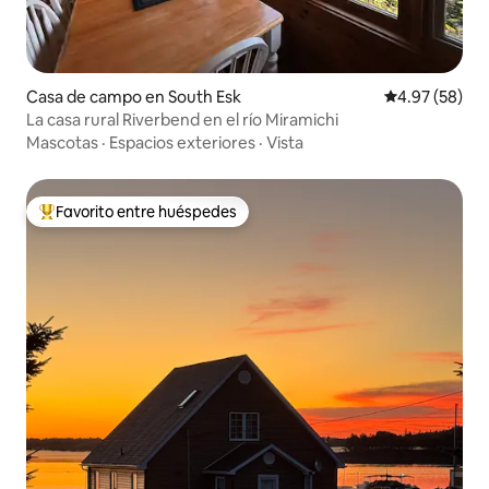
Casa de campo en South Esk
Calificación p
4.97 (58)
La casa rural Riverbend en el río Miramichi
Mascotas
·
Espacios exteriores
·
Vista
Favorito entre huéspedes
Favorito entre huéspedes preferido