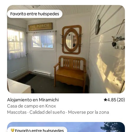
Favorito entre huéspedes
Favorito entre huéspedes
Alojamiento en Miramichi
Calificación p
4.85 (20)
Casa de campo en Knox
Mascotas
·
Calidad del sueño
·
Moverse por la zona
Favorito entre huéspedes