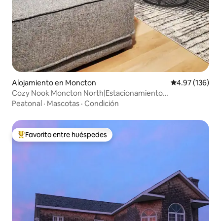
Alojamiento en Moncton
Calificación p
4.97 (136)
Cozy Nook Moncton North|Estacionamiento
gratuito|Registro de llegada autónomo
Peatonal
·
Mascotas
·
Condición
Favorito entre huéspedes
Favorito entre huéspedes preferido