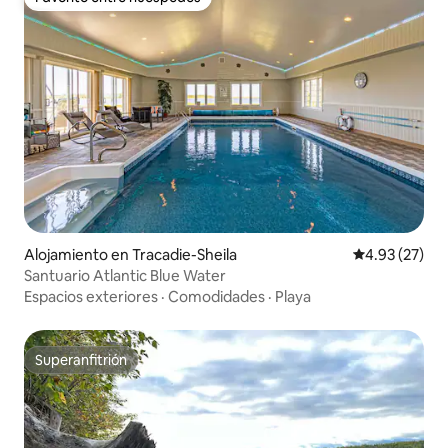
Favorito entre huéspedes
Alojamiento en Tracadie-Sheila
Calificación 
4.93 (27)
Santuario Atlantic Blue Water
Espacios exteriores
·
Comodidades
·
Playa
Superanfitrión
Superanfitrión