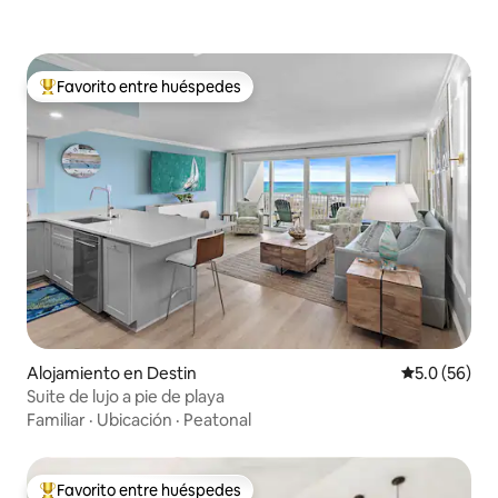
Favorito entre huéspedes
Favorito entre huéspedes preferido
Alojamiento en Destin
Calificación
5.0 (56)
Suite de lujo a pie de playa
Familiar
·
Ubicación
·
Peatonal
Favorito entre huéspedes