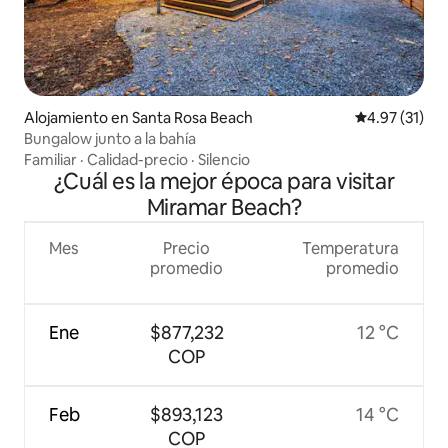
Alojamiento en Santa Rosa Beach
Calificación 
4.97 (31)
Bungalow junto a la bahía
Familiar
·
Calidad-precio
·
Silencio
¿Cuál es la mejor época para visitar
Miramar Beach?
Mes
Precio
Temperatura
promedio
promedio
Ene
$877,232
12 °C
COP
Feb
$893,123
14 °C
COP