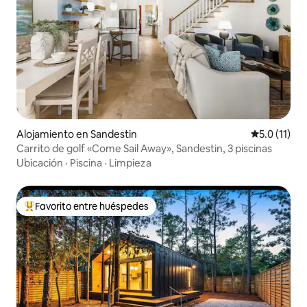
Alojamiento en Sandestin
Calificación
5.0 (11)
Carrito de golf «Come Sail Away», Sandestin, 3 piscinas
Ubicación
·
Piscina
·
Limpieza
Favorito entre huéspedes
Favorito entre huéspedes preferido