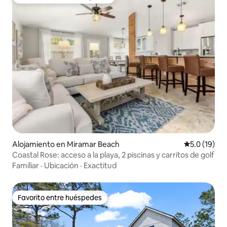
Favorito entre huéspedes preferido
Alojamiento en Miramar Beach
Calificación
5.0 (19)
Coastal Rose: acceso a la playa, 2 piscinas y carritos de golf
Familiar
·
Ubicación
·
Exactitud
Favorito entre huéspedes
Favorito entre huéspedes