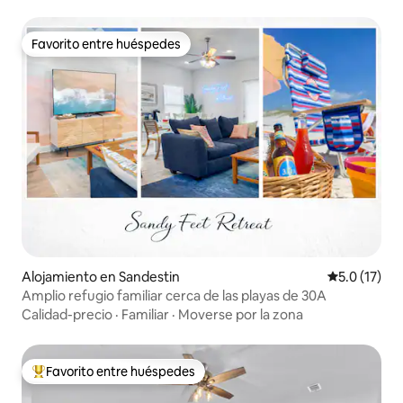
Favorito entre huéspedes
Favorito entre huéspedes
Alojamiento en Sandestin
Calificación
5.0 (17)
Amplio refugio familiar cerca de las playas de 30A
Calidad-precio
·
Familiar
·
Moverse por la zona
Favorito entre huéspedes
Favorito entre huéspedes preferido