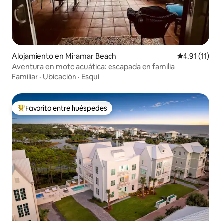
Alojamiento en Miramar Beach
Calificación 
4.91 (11)
Aventura en moto acuática: escapada en familia
Familiar
·
Ubicación
·
Esquí
Favorito entre huéspedes
Favorito entre huéspedes preferido