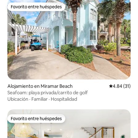
Favorito entre huéspedes
Favorito entre huéspedes
Alojamiento en Miramar Beach
Calificación 
4.84 (31)
Seafoam: playa privada/carrito de golf
Ubicación
·
Familiar
·
Hospitalidad
Favorito entre huéspedes
Favorito entre huéspedes