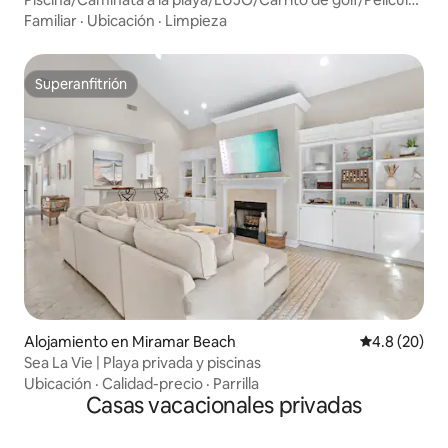
al aire libre
Familiar
·
Ubicación
·
Limpieza
Superanfitrión
Superanfitrión
Alojamiento en Miramar Beach
Calificación
4.8 (20)
Sea La Vie | Playa privada y piscinas
Ubicación
·
Calidad-precio
·
Parrilla
Casas vacacionales privadas