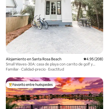
Alojamiento en Santa Rosa Beach
Calificación pr
4.95 (208)
Small Waves-30A: casa de playa con carrito de golf y
piscina cercana
Familiar
·
Calidad-precio
·
Exactitud
Favorito entre huéspedes
Favorito entre huéspedes preferido