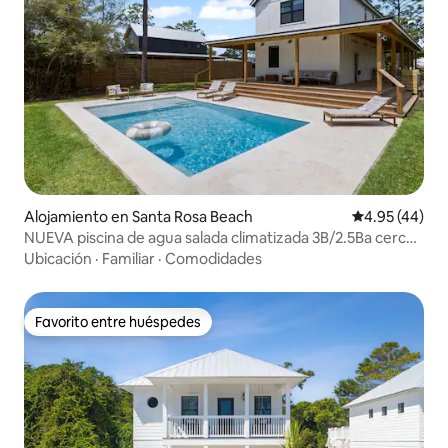
Alojamiento en Santa Rosa Beach
Calificación 
4.95 (44)
NUEVA piscina de agua salada climatizada 3B/2.5Ba cerca
de 30A!
Ubicación
·
Familiar
·
Comodidades
Favorito entre huéspedes
Favorito entre huéspedes