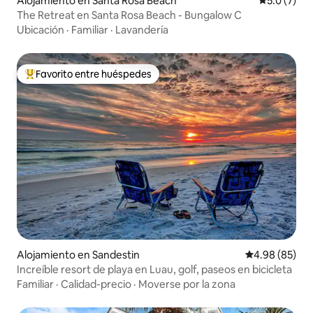
Alojamiento en Santa Rosa Beach
Calificació
5.0 (7)
The Retreat en Santa Rosa Beach - Bungalow C
Ubicación
·
Familiar
·
Lavandería
Favorito entre huéspedes
Favorito entre huéspedes preferido
Alojamiento en Sandestin
Calificación p
4.98 (85)
Increíble resort de playa en Luau, golf, paseos en bicicleta
Familiar
·
Calidad-precio
·
Moverse por la zona