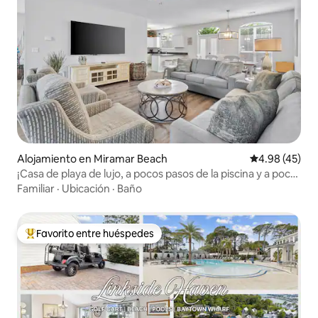
Alojamiento en Miramar Beach
Calificación 
4.98 (45)
¡Casa de playa de lujo, a pocos pasos de la piscina y a poca
distancia de la playa!
Familiar
·
Ubicación
·
Baño
Favorito entre huéspedes
Favorito entre huéspedes preferido