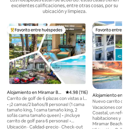
excelentes calificaciones, entre otras cosas, por su
ubicación y limpieza.
Favorito entre huéspedes
Favorito entre h
Favorito entre huéspedes preferido
Favorito entre h
Alojamiento en Miramar Bea
Calificación promedio: 4.98 de 5
4.98 (116)
Alojamiento en M
ch
Carrito de golf de 6 plazas con vistas a la
ch
Nuevo carrito de g
bahía, el lago y el campo
• ¡2 camas/2 baños/8 personas! (1 cama
playa/hasta 10 hu
Vacaciones con n
tamaño king, 1 cama tamaño king, 2
Coastal, un refugi
sofás cama tamaño queen) • ¡Incluye
habitaciones y 2 
carrito de golf para 6 personas! •
Miramar Beach, Sa
¡Impresionantes vistas a la
Ubicación
·
Calidad-precio
·
Check-out