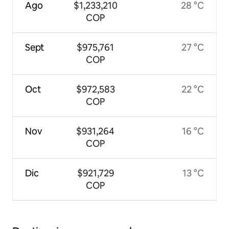
Ago
$1,233,210
28 °C
COP
Sept
$975,761
27 °C
COP
Oct
$972,583
22 °C
COP
Nov
$931,264
16 °C
COP
Dic
$921,729
13 °C
COP