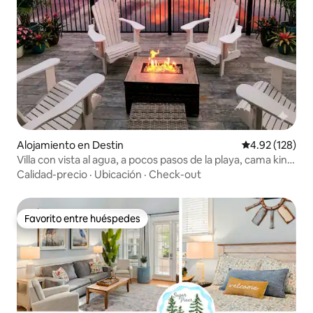
Alojamiento en Destin
Calificación p
4.92 (128)
Villa con vista al agua, a pocos pasos de la playa, cama king
y piscina
Calidad-precio
·
Ubicación
·
Check-out
Favorito entre huéspedes
Favorito entre huéspedes