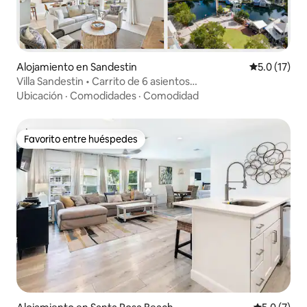
Alojamiento en Sandestin
Calificación
5.0 (17)
Villa Sandestin • Carrito de 6 asientos
•Playa•Baytowne•Piscina
Ubicación
·
Comodidades
·
Comodidad
Favorito entre huéspedes
Favorito entre huéspedes