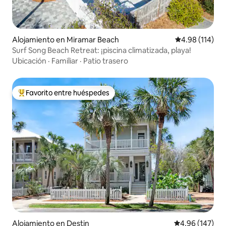
Alojamiento en Miramar Beach
Calificación p
4.98 (114)
Surf Song Beach Retreat: ¡piscina climatizada, playa!
Ubicación
·
Familiar
·
Patio trasero
Favorito entre huéspedes
Favorito entre huéspedes preferido
Alojamiento en Destin
Calificación pr
4.96 (147)