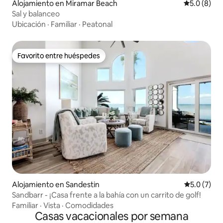
Alojamiento en Miramar Beach
Calificació
5.0 (8)
Sal y balanceo
Ubicación
·
Familiar
·
Peatonal
Favorito entre huéspedes
Favorito entre huéspedes
Alojamiento en Sandestin
Calificació
5.0 (7)
Sandbarr - ¡Casa frente a la bahía con un carrito de golf!
Familiar
·
Vista
·
Comodidades
Casas vacacionales por semana