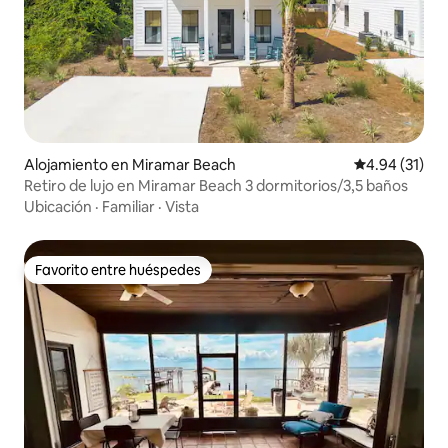
Alojamiento en Miramar Beach
Calificación 
4.94 (31)
Retiro de lujo en Miramar Beach 3 dormitorios/3,5 baños
Ubicación
·
Familiar
·
Vista
Favorito entre huéspedes
Favorito entre huéspedes