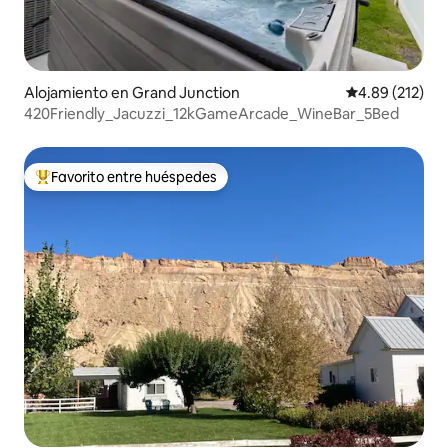
Alojamiento en Grand Junction
Calificación p
4.89 (212)
420Friendly_Jacuzzi_12kGameArcade_WineBar_5Bed
Favorito entre huéspedes
Favorito entre huéspedes preferido