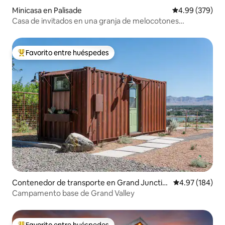
Minicasa en Palisade
Calificación pr
4.99 (379)
Casa de invitados en una granja de melocotones
orgánicos
Favorito entre huéspedes
Favorito entre huéspedes preferido
Contenedor de transporte en Grand Junctio
Calificación pr
4.97 (184)
n
Campamento base de Grand Valley