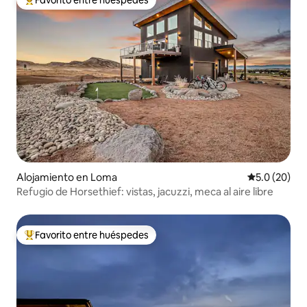
Favorito entre huéspedes
Favorito entre huéspedes preferido
Alojamiento en Loma
Calificación
5.0 (20)
Refugio de Horsethief: vistas, jacuzzi, meca al aire libre
Favorito entre huéspedes
Favorito entre huéspedes preferido