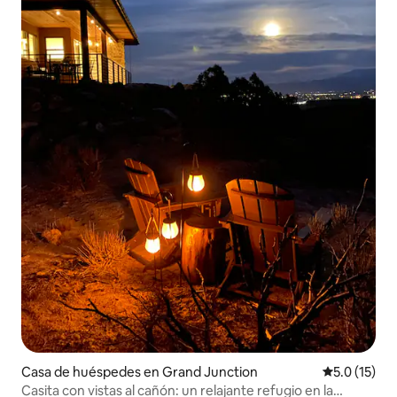
Casa de huéspedes en Grand Junction
Calificación
5.0 (15)
Casita con vistas al cañón: un relajante refugio en la