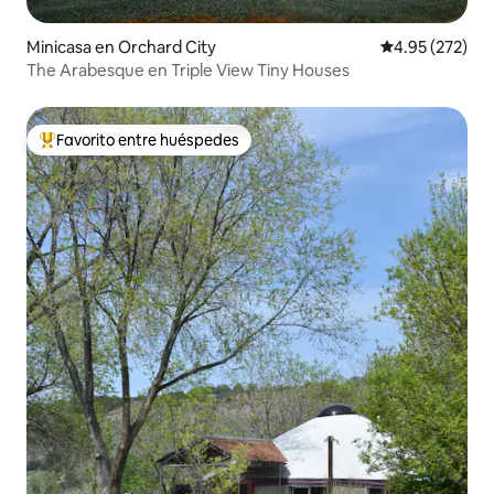
Minicasa en Orchard City
Calificación pr
4.95 (272)
The Arabesque en Triple View Tiny Houses
Favorito entre huéspedes
Favorito entre huéspedes preferido