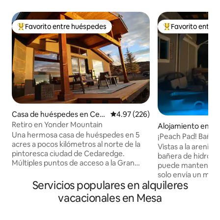
Favorito entre huéspedes
Favorito entre
Favorito entre huéspedes preferido
Favorito entre hu
Casa de huéspedes en Ced
Calificación promedio: 4.97 de 5
4.97 (226)
aredge
Retiro en Yonder Mountain
Alojamiento en Pa
Una hermosa casa de huéspedes en 5
¡Peach Pad! Bañer
acres a pocos kilómetros al norte de la
dormitorios, 2 ba
Vistas a la arenisca
pintoresca ciudad de Cedaredge.
bañera de hidroma
Múltiples puntos de acceso a la Gran
puede mantener fr
Mesa, el mejor parque infantil al aire libre
solo envía un men
para motos de nieve, senderismo,
Servicios populares en alquileres
preferencia. Dorm
motociclismo, todoterreno, vehículos
privado y situados
vacacionales en Mesa
utilitarios, pesca y caza. ¡Aparcamiento
la casa para mayor
adicional para motocicletas,
minutos en biciclet
todoterrenos, vehículos utilitarios o