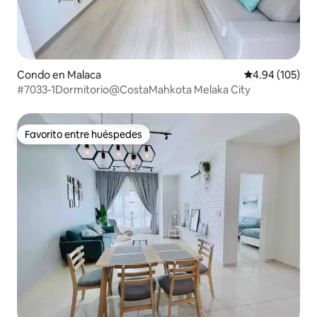
Condo en Malaca
Calificación pr
4.94 (105)
#7033-1Dormitorio@CostaMahkota Melaka City
Favorito entre huéspedes
Favorito entre huéspedes