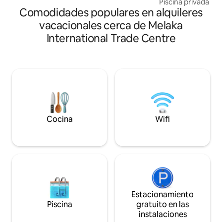
Piscina privada con
La piscina, el parque infantil, los espacios
Comodidades populares en alquileres
completa a la ciuda
abiertos y el entorno seguro. En la casa
con bañera de hid
vacacionales cerca de Melaka
de Jen, instalamos rejillas de seguridad a
agua a temperatur
International Trade Centre
la altura de la cintura en todos los
de 1 cama con cam
paneles de las ventanas, para tu
cama individual en 
tranquilidad. Te damos la bienvenida a
silla exterior y mesa. - Sensa
nuestra casa y a Kampung Bukit Cina.
excepcional Situado en el corazón de
Melaka, cerca de l
turísticas y los f
Melaka . 马六甲开放式家庭式套房(4人住) •
舒适高级的设计 • 附
厅以及浴室及私人泳池 坐落在甲市
Cocina
Wifi
理位置优越 -旅游
Estacionamiento
Piscina
gratuito en las
instalaciones