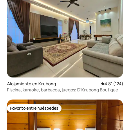
Alojamiento en Krubong
Calificación p
4.81 (124)
Piscina, karaoke, barbacoa, juegos: D'Krubong Boutique
Favorito entre huéspedes
Favorito entre huéspedes