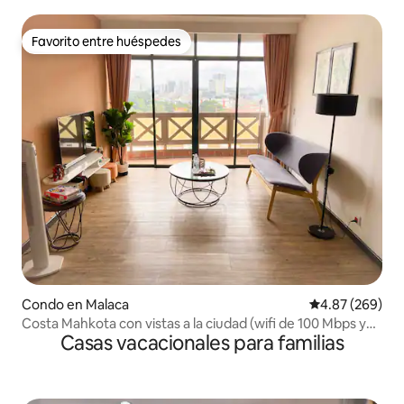
Jonker y centro comercial
Favorito entre huéspedes
Favorito entre huéspedes
Condo en Malaca
Calificación pr
4.87 (269)
Costa Mahkota con vistas a la ciudad (wifi de 100 Mbps y
Casas vacacionales para familias
Netflix)