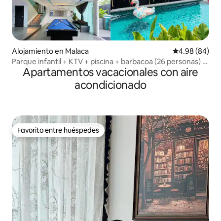
Alojamiento en Malaca
Calificación p
4.98 (84)
Parque infantil + KTV + piscina + barbacoa (26 personas) a
Apartamentos vacacionales con aire
12 minutos de Jonker
acondicionado
Favorito entre huéspedes
Favorito entre huéspedes