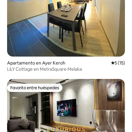
Apartamento en Ayer Keroh
Calificaci
5 (15)
LiLY Cottage en MetraSquare Melaka
Favorito entre huéspedes
Favorito entre huéspedes