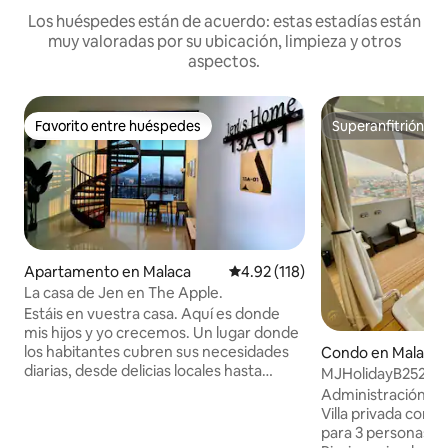
Los huéspedes están de acuerdo: estas estadías están
muy valoradas por su ubicación, limpieza y otros
aspectos.
Favorito entre huéspedes
Superanfitrión
Favorito entre huéspedes
Superanfitrión
Apartamento en Malaca
Calificación promedio: 4.92 de 5
4.92 (118)
La casa de Jen en The Apple.
Estáis en vuestra casa. Aquí es donde
mis hijos y yo crecemos. Un lugar donde
los habitantes cubren sus necesidades
Condo en Malaca
diarias, desde delicias locales hasta
MJHolidayB2529 {
excursiones de ocio por Bukit Cina y
Jacuzzi privado
Administración na
oraciones dominicales en la iglesia de
Villa privada con 
San Pedro. Siendo madre de 2 hijos,
para 3 personas •
puedo entender lo que quieren tus hijos.