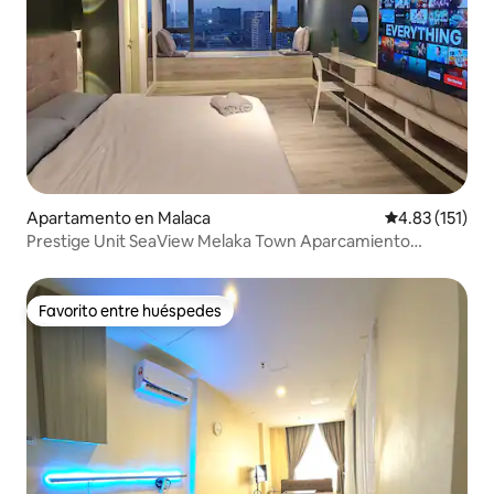
Apartamento en Malaca
Calificación p
4.83 (151)
Prestige Unit SeaView Melaka Town Aparcamiento
gratuito
Favorito entre huéspedes
Favorito entre huéspedes