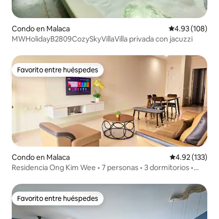
Condo en Malaca
Calificación pr
4.93 (108)
MWHolidayB2809CozySkyVillaVilla privada con jacuzzi
Favorito entre huéspedes
Favorito entre huéspedes
Condo en Malaca
Calificación p
4.92 (133)
Residencia Ong Kim Wee • 7 personas • 3 dormitorios •
Cerca de Jonker Street
Favorito entre huéspedes
Favorito entre huéspedes