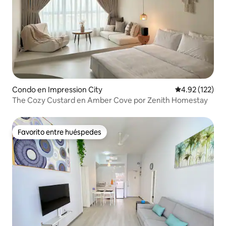
Condo en Impression City
Calificación p
4.92 (122)
The Cozy Custard en Amber Cove por Zenith Homestay
Favorito entre huéspedes
Favorito entre huéspedes