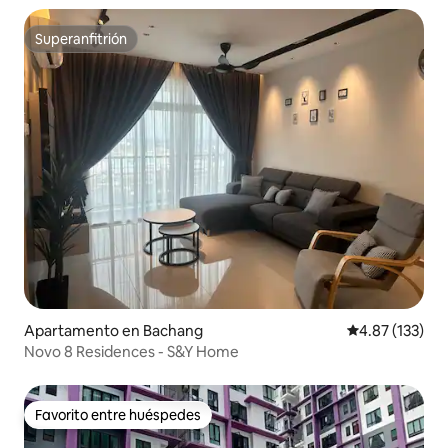
Superanfitrión
Superanfitrión
Apartamento en Bachang
Calificación p
4.87 (133)
Novo 8 Residences - S&Y Home
Favorito entre huéspedes
Favorito entre huéspedes