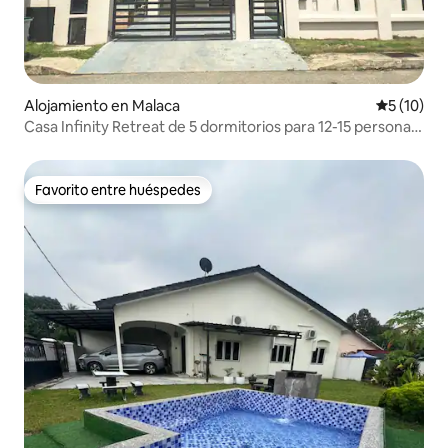
Alojamiento en Malaca
Calificaci
5 (10)
Casa Infinity Retreat de 5 dormitorios para 12-15 personas,
con barbacoa, semiaislada y cerrada
Favorito entre huéspedes
Favorito entre huéspedes