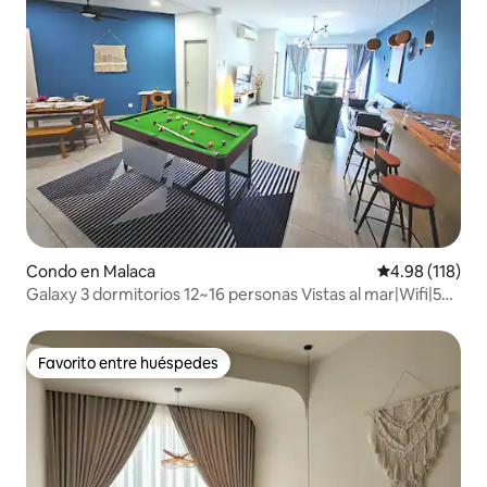
Condo en Malaca
Calificación p
4.98 (118)
Galaxy 3 dormitorios 12~16 personas Vistas al mar|Wifi|5
minutos a Jonker
Favorito entre huéspedes
Favorito entre huéspedes