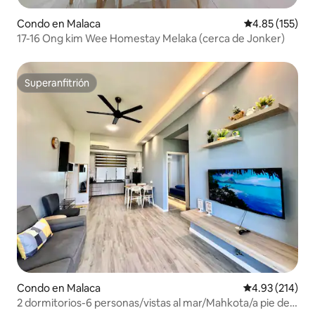
Condo en Malaca
Calificación p
4.85 (155)
17-16 Ong kim Wee Homestay Melaka (cerca de Jonker)
Superanfitrión
Superanfitrión
Condo en Malaca
Calificación p
4.93 (214)
2 dormitorios-6 personas/vistas al mar/Mahkota/a pie de