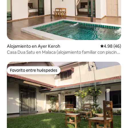
Alojamiento en Ayer Keroh
Calificación p
4.98 (46)
Casa Dua Satu en Malaca (alojamiento familiar con piscina
privada)
Favorito entre huéspedes
Favorito entre huéspedes