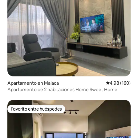
Apartamento en Malaca
Calificación pr
4.98 (160)
Apartamento de 2 habitaciones Home Sweet Home
Favorito entre huéspedes
Favorito entre huéspedes