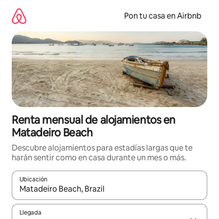
Omite
el
Pon tu casa en Airbnb
contenido
Renta mensual de alojamientos en
Matadeiro Beach
Descubre alojamientos para estadías largas que te
harán sentir como en casa durante un mes o más.
Ubicación
Cuando los resultados estén disponibles, navega con las teclas d
Llegada