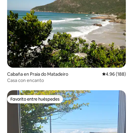
Cabaña en Praia do Matadeiro
Calificación pr
4.96 (188)
Casa con encanto
Favorito entre huéspedes
Favorito entre huéspedes