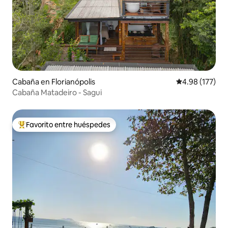
Cabaña en Florianópolis
Calificación p
4.98 (177)
Cabaña Matadeiro - Sagui
Favorito entre huéspedes
Favorito entre huéspedes preferido