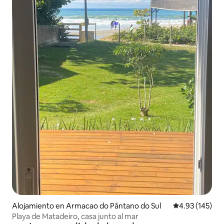
Alojamiento en Armacao do Pântano do Sul
Calificación p
4.93 (145)
Playa de Matadeiro, casa junto al mar