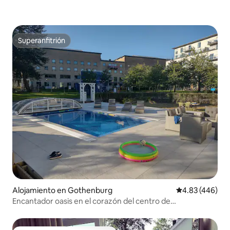
Superanfitrión
Superanfitrión
Alojamiento en Gothenburg
Calificación pr
4.83 (446)
Encantador oasis en el corazón del centro de
Gotemburgo