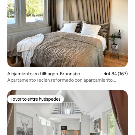
Alojamiento en Lillhagen-Brunnsbo
Calificación pr
4.84 (167)
Apartamento recién reformado con aparcamiento
gratuito
Favorito entre huéspedes
Favorito entre huéspedes