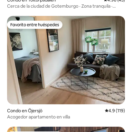
Cerca de la ciudad de Gotemburgo · Zona tranquila ·
Estacionamiento privado
Favorito entre huéspedes
Favorito entre huéspedes
Condo en Öjersjö
Calificación 
4.9 (119)
Acogedor apartamento en villa