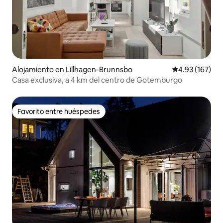
Alojamiento en Lillhagen-Brunnsbo
Calificación p
4.93 (167)
Casa exclusiva, a 4 km del centro de Gotemburgo
Favorito entre huéspedes
Favorito entre huéspedes