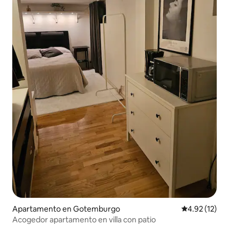
Apartamento en Gotemburgo
Calificación 
4.92 (12)
Acogedor apartamento en villa con patio