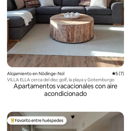
Alojamiento en Nödinge-Nol
Calificac
5 (7)
VILLA ELLA cerca del disc golf, la playa y Gotemburgo
Apartamentos vacacionales con aire
acondicionado
Favorito entre huéspedes
Favorito entre huéspedes preferido