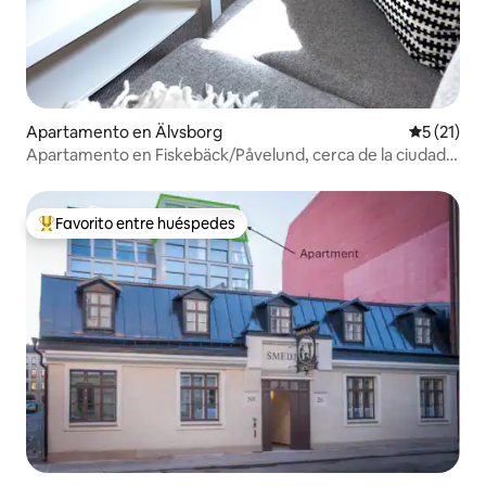
Apartamento en Älvsborg
Calificaci
5 (21)
Apartamento en Fiskebäck/Påvelund, cerca de la ciudad y
el mar
Favorito entre huéspedes
Favorito entre huéspedes preferido