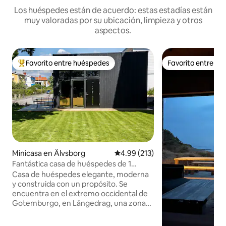
Los huéspedes están de acuerdo: estas estadías están
muy valoradas por su ubicación, limpieza y otros
aspectos.
Favorito entre huéspedes
Favorito entre h
Favorito entre huéspedes preferido
Favorito entre h
Minicasa en Älvsborg
Calificación promedio: 4.99 de 5
4.99 (213)
Fantástica casa de huéspedes de 1
dormitorio con loft
Casa de huéspedes elegante, moderna
y construida con un propósito. Se
encuentra en el extremo occidental de
Gotemburgo, en Långedrag, una zona
residencial muy agradable. Se tarda unos
15 minutos en llegar al centro de la