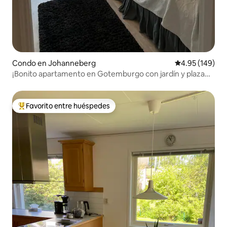
Condo en Johanneberg
Calificación pr
4.95 (149)
¡Bonito apartamento en Gotemburgo con jardín y plaza
de aparcamiento!
Favorito entre huéspedes
Favorito entre huéspedes preferido