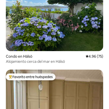
Condo en Hälsö
Calificación p
4.96 (75)
Alojamiento cerca del mar en Hälsö
Favorito entre huéspedes
Favorito entre huéspedes preferido