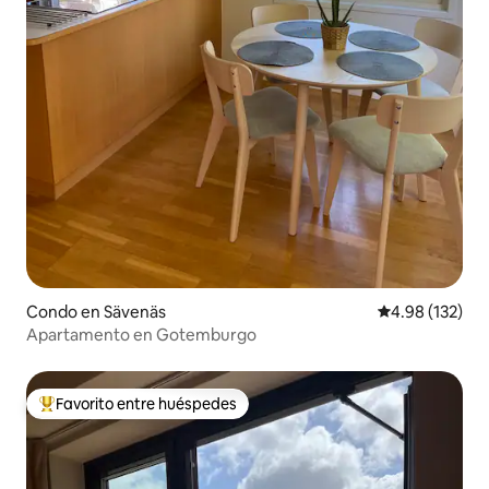
Condo en Sävenäs
Calificación p
4.98 (132)
Apartamento en Gotemburgo
Favorito entre huéspedes
Favorito entre huéspedes preferido