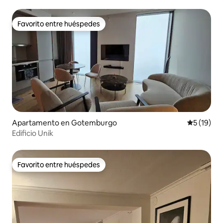
Favorito entre huéspedes
Favorito entre huéspedes
Apartamento en Gotemburgo
Calificaci
5 (19)
Edificio Unik
Favorito entre huéspedes
Favorito entre huéspedes