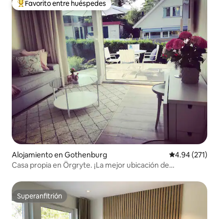
Favorito entre huéspedes
Favorito entre huéspedes preferido
Alojamiento en Gothenburg
Calificación p
4.94 (271)
Casa propia en Örgryte. ¡La mejor ubicación de
Gotemburgo!
Superanfitrión
Superanfitrión