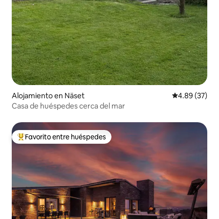
Alojamiento en Näset
Calificación p
4.89 (37)
Casa de huéspedes cerca del mar
Favorito entre huéspedes
Favorito entre huéspedes preferido