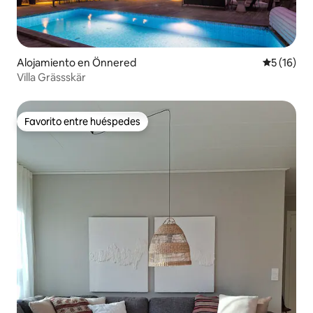
Alojamiento en Önnered
Calificaci
5 (16)
Villa Grässskär
Favorito entre huéspedes
Favorito entre huéspedes