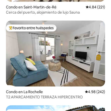
Condo en Saint-Martin-de-Ré
Calificación p
4.84 (221)
Cerca del puerto, alojamiento de lujo Sauna
Favorito entre huéspedes
Favorito entre huéspedes preferido
Condo en La Rochelle
Calificación pr
4.98 (242)
T2 APARCAMIENTO TERRAZA HIPERCENTRO