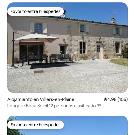
Favorito entre huéspedes
Favorito entre huéspedes
Alojamiento en Villiers-en-Plaine
Calificación pr
4.98 (106)
Longère Beau Soleil 12 personas clasificado 3*
Favorito entre huéspedes
Favorito entre huéspedes