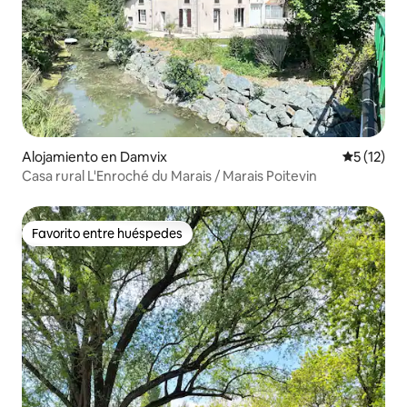
Alojamiento en Damvix
Calificaci
5 (12)
Casa rural L'Enroché du Marais / Marais Poitevin
Favorito entre huéspedes
Favorito entre huéspedes