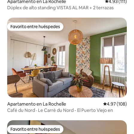
Apartamento en La Rochelle
Calificación p
4.93 (111)
Dúplex de alto standing VISTAS AL MAR + 2 terrazas
Favorito entre huéspedes
Favorito entre huéspedes
Apartamento en La Rochelle
Calificación pr
4.97 (108)
Café du Nord · Le Carré du Nord - El Puerto Viejo en
Favorito entre huéspedes
Favorito entre huéspedes