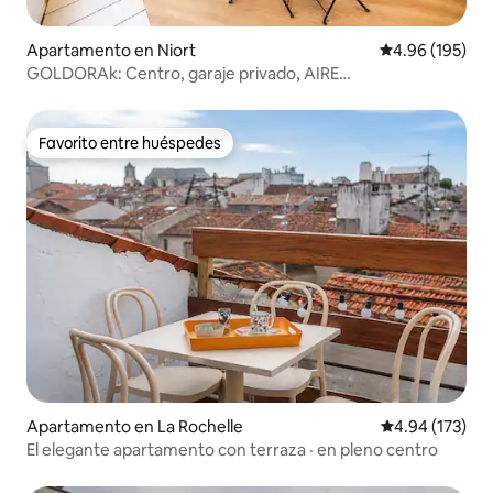
Apartamento en Niort
Calificación pr
4.96 (195)
GOLDORAk: Centro, garaje privado, AIRE
ACONDICIONADO y Canal+
Favorito entre huéspedes
Favorito entre huéspedes
Apartamento en La Rochelle
Calificación p
4.94 (173)
El elegante apartamento con terraza · en pleno centro