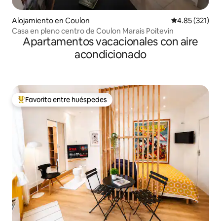
Alojamiento en Coulon
Calificación p
4.85 (321)
Casa en pleno centro de Coulon Marais Poitevin
Apartamentos vacacionales con aire
acondicionado
Favorito entre huéspedes
Favorito entre huéspedes preferido