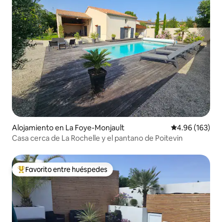
Alojamiento en La Foye-Monjault
Calificación pr
4.96 (163)
Casa cerca de La Rochelle y el pantano de Poitevin
Favorito entre huéspedes
Favorito entre huéspedes preferido