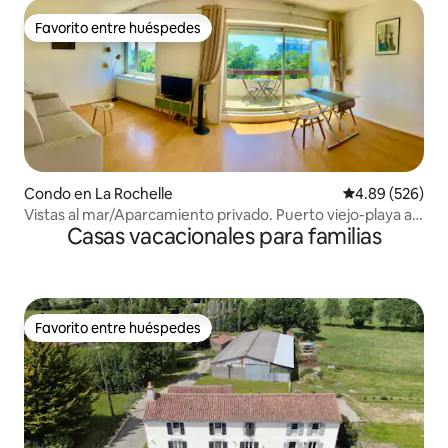
Favorito entre huéspedes
Favorito entre huéspedes
Condo en La Rochelle
Calificación pr
4.89 (526)
Vistas al mar/Aparcamiento privado. Puerto viejo-playa a
Casas vacacionales para familias
15' a pie.
Favorito entre huéspedes
Favorito entre huéspedes