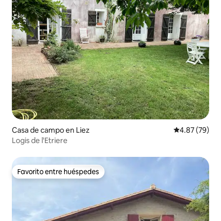
Casa de campo en Liez
Calificación p
4.87 (79)
Logis de l'Etriere
Favorito entre huéspedes
Favorito entre huéspedes