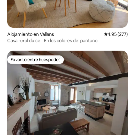
Alojamiento en Vallans
Calificación pr
4.95 (277)
Casa rural dulce - En los colores del pantano
Favorito entre huéspedes
Favorito entre huéspedes