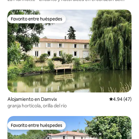
Marais
Favorito entre huéspedes
Favorito entre huéspedes
Alojamiento en Damvix
Calificación 
4.94 (47)
granja hortícola, orilla del río
Favorito entre huéspedes
Favorito entre huéspedes