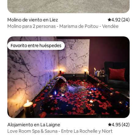
Molino de viento en Liez
Calificación p
4.92 (24)
Molino para 2 personas - Marisma de Poitou - Vendée
Favorito entre huéspedes
Favorito entre huéspedes
Alojamiento en La Laigne
Calificación 
4.95 (42)
Love Room Spa & Sauna - Entre La Rochelle y Niort