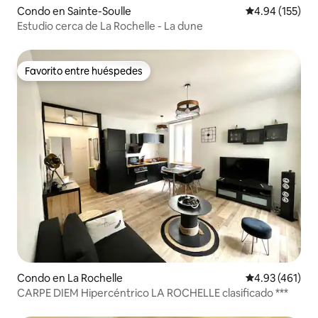
Condo en Sainte-Soulle
Calificación p
4.94 (155)
Estudio cerca de La Rochelle - La dune
Favorito entre huéspedes
Favorito entre huéspedes
Condo en La Rochelle
Calificación p
4.93 (461)
CARPE DIEM Hipercéntrico LA ROCHELLE clasificado ***