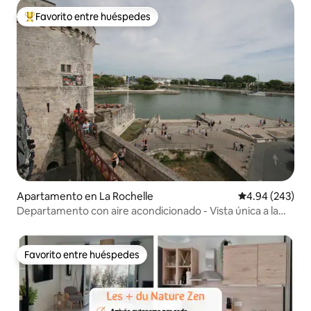
Favorito entre huéspedes
Favorito entre huéspedes preferido
Apartamento en La Rochelle
Calificación pr
4.94 (243)
Departamento con aire acondicionado - Vista única a la
torre y al mar
Favorito entre huéspedes
Favorito entre huéspedes