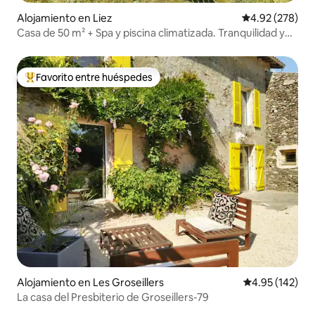
Alojamiento en Liez
Calificación pr
4.92 (278)
Casa de 50 m² + Spa y piscina climatizada. Tranquilidad y
descanso
Favorito entre huéspedes
Favorito entre huéspedes preferido
Alojamiento en Les Groseillers
Calificación p
4.95 (142)
La casa del Presbiterio de Groseillers-79