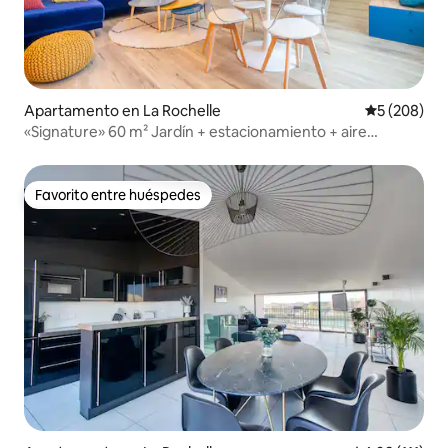
Apartamento en La Rochelle
Calificación
5 (208)
«Signature» 60 m² Jardín + estacionamiento + aire
acondicionado, Wi-Fi + Netflix
Favorito entre huéspedes
Favorito entre huéspedes