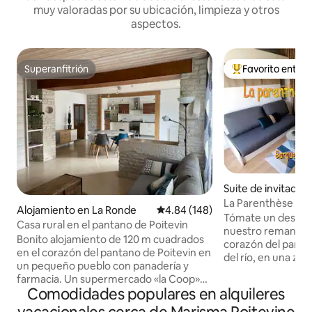
muy valoradas por su ubicación, limpieza y otros
aspectos.
Superanfitrión
Favorito entre
Superanfitrión
Favorito entre hu
Suite de invitado
La Parenthèse Mar
Alojamiento en La Ronde
Calificación promedio: 4.84 de 5
4.84 (148)
gratuitos.
Tómate un descans
Casa rural en el pantano de Poitevin
nuestro remanso d
Bonito alojamiento de 120 m cuadrados
corazón del pantano
en el corazón del pantano de Poitevin en
del río, en una zon
un pequeño pueblo con panadería y
alojamiento está 
farmacia. Un supermercado «la Coop»
para ir a Niort, el 
Comodidades populares en alquileres
se encuentra en Courcon, a unos 6 km
isla de Ré, el Futu
del alojamiento. Cerca de las playas de
Puy du Fou, el zoo