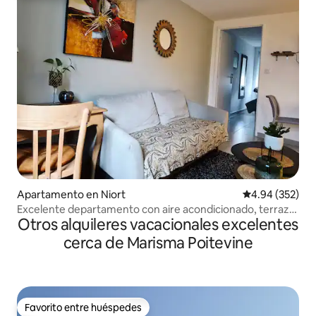
Apartamento en Niort
Calificación pr
4.94 (352)
Excelente departamento con aire acondicionado, terraza
Otros alquileres vacacionales excelentes
y estacionamiento privado
cerca de Marisma Poitevine
Favorito entre huéspedes
Favorito entre huéspedes