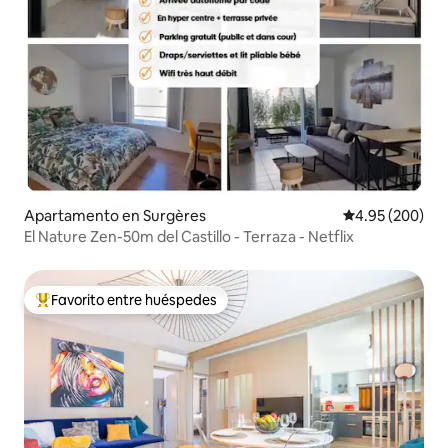
Apartamento en Surgères
Calificación pr
4.95 (200)
El Nature Zen-50m del Castillo - Terraza - Netflix
Favorito entre huéspedes
Favorito entre huéspedes preferido