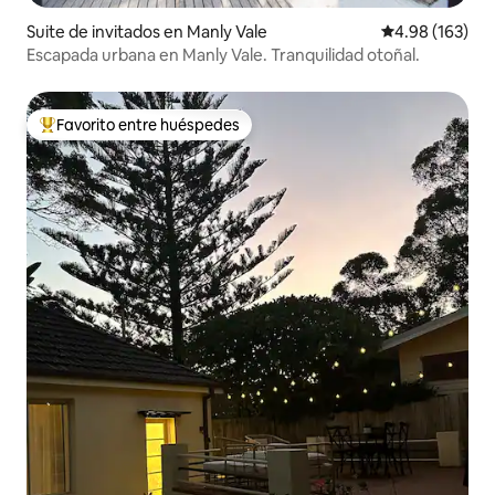
Suite de invitados en Manly Vale
Calificación pr
4.98 (163)
Escapada urbana en Manly Vale. Tranquilidad otoñal.
Favorito entre huéspedes
Favorito entre huéspedes preferido