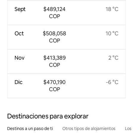
Sept
$489,124
18 °C
COP
Oct
$508,058
10 °C
COP
Nov
$413,389
2 °C
COP
Dic
$470,190
-6 °C
COP
Destinaciones para explorar
Destinos a un paso de ti
Otros tipos de alojamientos
Los 