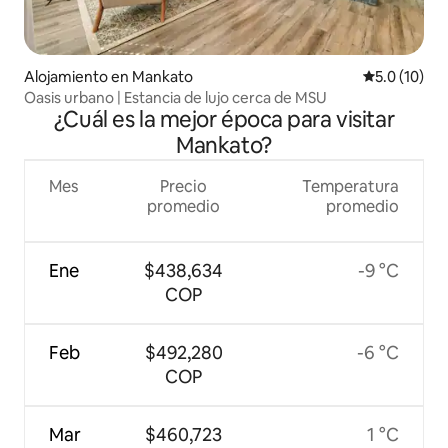
Alojamiento en Mankato
Calificación
5.0 (10)
Oasis urbano | Estancia de lujo cerca de MSU
¿Cuál es la mejor época para visitar
Mankato?
Mes
Precio
Temperatura
promedio
promedio
Ene
$438,634
-9 °C
COP
Feb
$492,280
-6 °C
COP
Mar
$460,723
1 °C