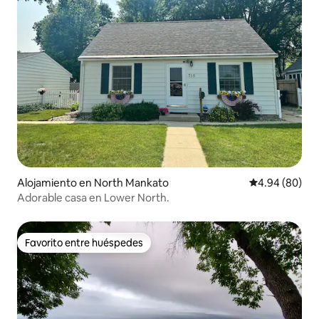
Alojamiento en North Mankato
Calificación p
4.94 (80)
Adorable casa en Lower North.
Favorito entre huéspedes
Favorito entre huéspedes