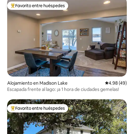
Favorito entre huéspedes
Favorito entre huéspedes preferido
Alojamiento en Madison Lake
Calificación p
4.98 (49)
Escapada frente al lago: ¡a 1 hora de ciudades gemelas!
Favorito entre huéspedes
Favorito entre huéspedes preferido