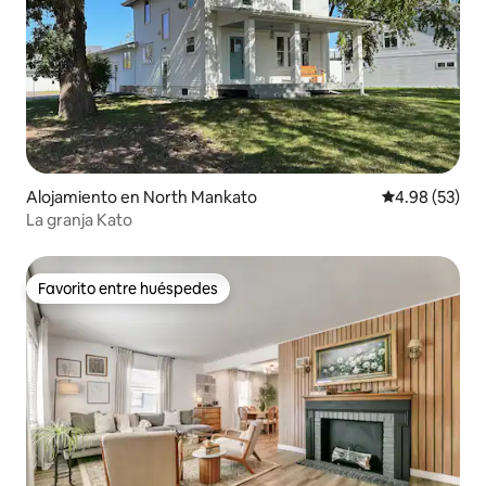
Alojamiento en North Mankato
Calificación p
4.98 (53)
La granja Kato
Favorito entre huéspedes
Favorito entre huéspedes