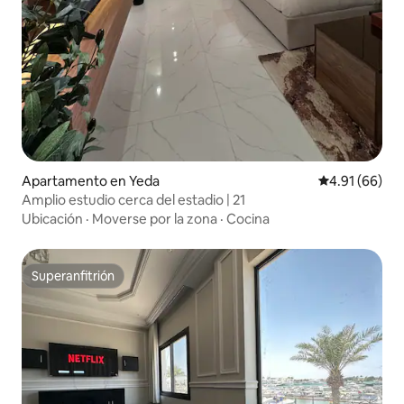
Apartamento en Yeda
Calificación 
4.91 (66)
Amplio estudio cerca del estadio | 21
Ubicación
·
Moverse por la zona
·
Cocina
Superanfitrión
Superanfitrión