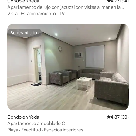
Condo en Yeda
Calificación 
4.73 (94)
Apartamento de lujo con jacuzzi con vistas al mar en la
torre DAMAC
Vista
·
Estacionamiento
·
TV
Superanfitrión
Superanfitrión
Condo en Yeda
Calificación p
4.87 (30)
Apartamento amueblado C
Playa
·
Exactitud
·
Espacios interiores