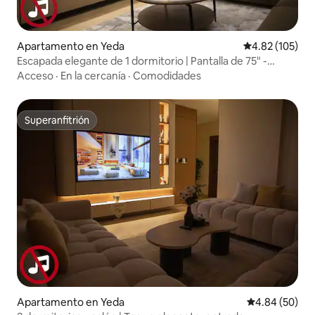
Apartamento en Yeda
Calificación p
4.82 (105)
Escapada elegante de 1 dormitorio | Pantalla de 75" -
Entrada inteligente
Acceso
·
En la cercanía
·
Comodidades
Superanfitrión
Superanfitrión
Apartamento en Yeda
Calificación p
4.84 (50)