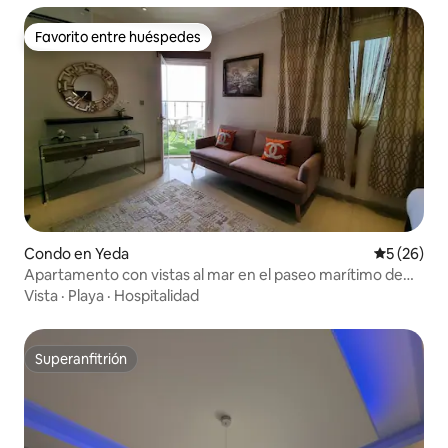
Favorito entre huéspedes
Favorito entre huéspedes
Condo en Yeda
Calificaci
5 (26)
Apartamento con vistas al mar en el paseo marítimo de
Jeddah y la Fórmula
Vista
·
Playa
·
Hospitalidad
Superanfitrión
Superanfitrión