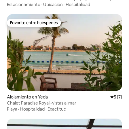
con fotos
Estacionamiento
·
Ubicación
·
Hospitalidad
Favorito entre huéspedes
Favorito entre huéspedes
Alojamiento en Yeda
Calificac
5 (7)
Chalet Paradise Royal -vistas al mar
Playa
·
Hospitalidad
·
Exactitud