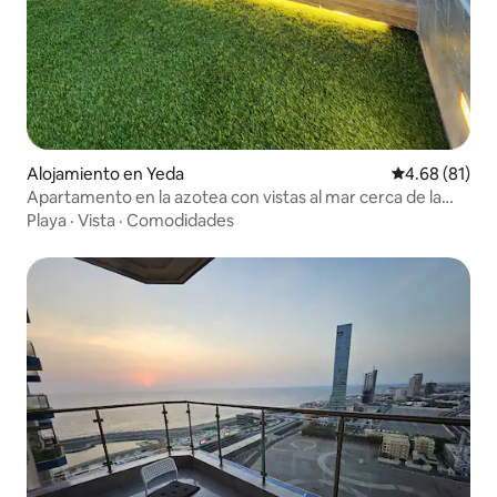
Alojamiento en Yeda
Calificación 
4.68 (81)
Apartamento en la azotea con vistas al mar cerca de la
playa pública/marina del mar rojo
Playa
·
Vista
·
Comodidades