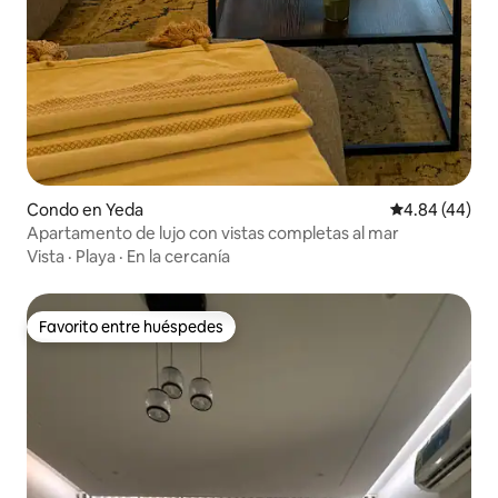
Condo en Yeda
Calificación p
4.84 (44)
Apartamento de lujo con vistas completas al mar
Vista
·
Playa
·
En la cercanía
Favorito entre huéspedes
Favorito entre huéspedes