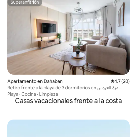
Superanfitrión
Superanfitrión
Apartamento en Dahaban
Calificación
4.7 (20)
Retiro frente a la playa de 3 dormitorios en درة العروس –
Acceso al mar
Playa
·
Cocina
·
Limpieza
Casas vacacionales frente a la costa