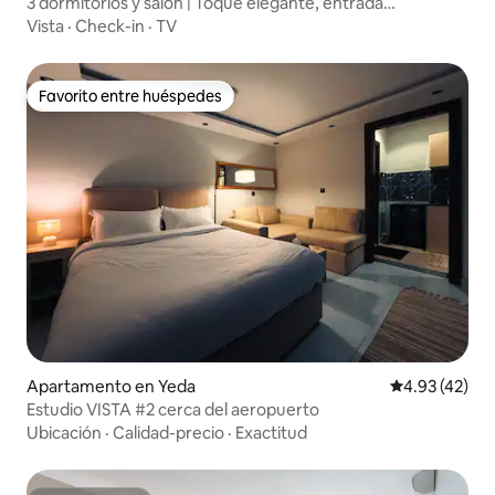
3 dormitorios y salón | Toque elegante, entrada
inteligente, TV de 75"
Vista
·
Check-in
·
TV
Favorito entre huéspedes
Favorito entre huéspedes
Apartamento en Yeda
Calificación 
4.93 (42)
Estudio VISTA #2 cerca del aeropuerto
Ubicación
·
Calidad-precio
·
Exactitud