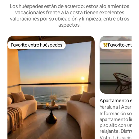
Los huéspedes están de acuerdo: estos alojamientos
vacacionales frente a la costa tienen excelentes
valoraciones por su ubicación y limpieza, entre otros
aspectos.
Favorito entre huéspedes
Favorito entre
Favorito entre huéspedes
Favorito entre hu
Apartamento en 
Yaraluna | Apartam
rojo en el piso 25
Información sobre t
apartamento limp
piso alto con un a
relajante. Disfruta
luz natural y un es
Vista
·
Ubicación
·