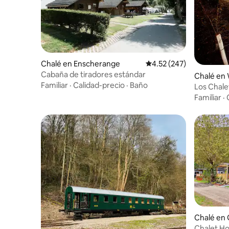
Chalé en Enscherange
Calificación promedio: 
4.52 (247)
Cabaña de tiradores estándar
Chalé en 
Familiar
·
Calidad-precio
·
Baño
Los Chale
Familiar
·
Chalé en
Chalet Ho