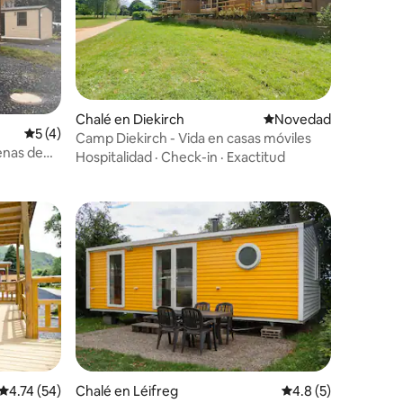
Chalé en Diekirch
Lugar para hospedars
Novedad
Calificación promedio: 5 de 5, 4 reseñas
5 (4)
Camp Diekirch - Vida en casas móviles
enas de
Hospitalidad
·
Check-in
·
Exactitud
Calificación promedio: 4.74 de 5, 54 reseñas
4.74 (54)
Chalé en Léifreg
Calificación promed
4.8 (5)