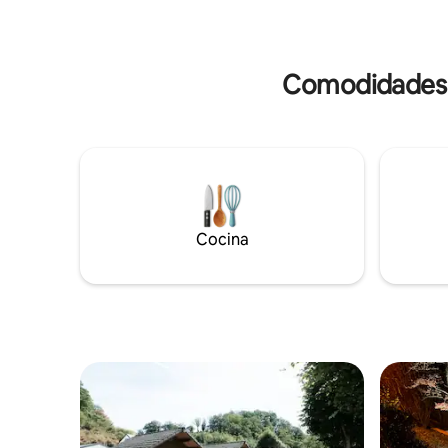
la naturaleza, hermosas rutas de
necesario
senderismo justo a la vuelta de la
cama adici
esquina, así como de varias actividades
deportivas acuáticas.
Comodidades p
Cocina