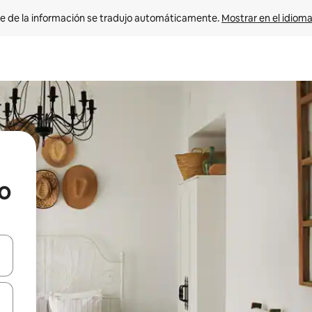
e de la información se tradujo automáticamente. 
Mostrar en el idioma
o
n las teclas de flecha hacia arriba y hacia abajo o explora con el tact