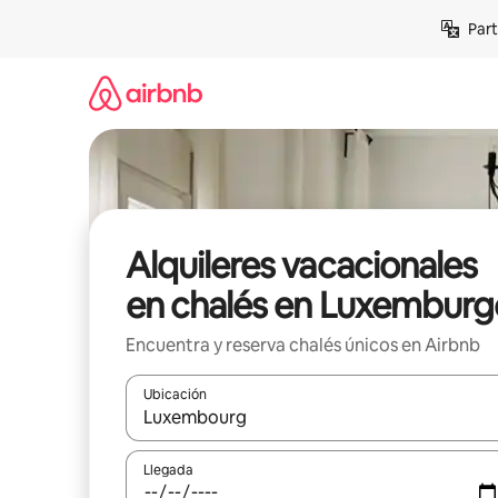
Omite
Part
el
contenido
Alquileres vacacionales
en chalés en Luxemburg
Encuentra y reserva chalés únicos en Airbnb
Ubicación
Cuando los resultados estén disponibles, navega co
Llegada