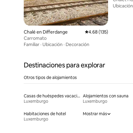
Ubicación
Chalé en Differdange
Calificación promedio: 
4.68 (135)
Carromato
Familiar
·
Ubicación
·
Decoración
Destinaciones para explorar
Otros tipos de alojamientos
Casas de huéspedes vacacionales
Alojamientos con sauna
Luxemburgo
Luxemburgo
Habitaciones de hotel
Mostrar más
Luxemburgo