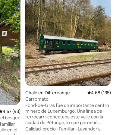
Chalé en
Chalet H
Laat u ve
vierpers
uitgerus
badkamer
en een ov
Ubicació
Chalé en Differdange
Calificación promedio: 
4.68 (135)
een zeer 
Carromato
praktisc
Fond-de-Gras fue un importante centro
4 person
minero de Luxemburgo. Una línea de
Calificación promedio: 4.57 de 5, 93 reseñas
4.57 (93)
8.80m x 
ferrocarril conectaba este valle con la
del bosque
ramen aa
ciudad de Pétange, lo que permitió
eetbar bi
familiar
transportar millones de toneladas de
Calidad-precio
·
Familiar
·
Lavandería
overdekt 
ilo en el
mineral de hierro a acerías situadas en la
met loun