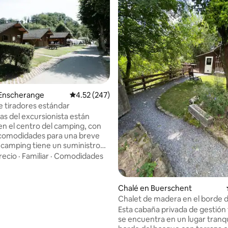
o: 4.8 de 5, 5 reseñas
 Enscherange
Calificación promedio: 4.52 de 5, 247 reseñas
4.52 (247)
 tiradores estándar
as del excursionista están
en el centro del camping, con
 comodidades para una breve
l camping tiene un suministro
pan y opciones de desayuno. La
recio
·
Familiar
·
Comodidades
debe ser hecha por ti mismo, la
ama se puede alquilar por
el campamento. El espacio
Chalé en Buerschent
ara motociclistas,
Chalet de madera en el borde 
istas y ciclistas Los huéspedes
Esta cabaña privada de gestión 
cer uso gratuito de las
se encuentra en un lugar tranqu
nes sanitarias y la ducha, si es