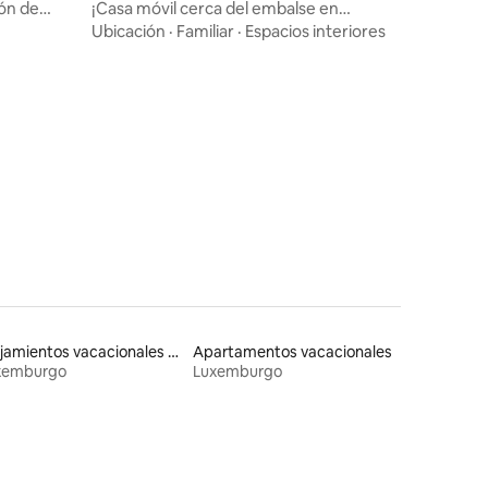
ión de
¡Casa móvil cerca del embalse en
Luxemburgo!
Ubicación
·
Familiar
·
Espacios interiores
Alojamientos vacacionales para familias
Apartamentos vacacionales
xemburgo
Luxemburgo