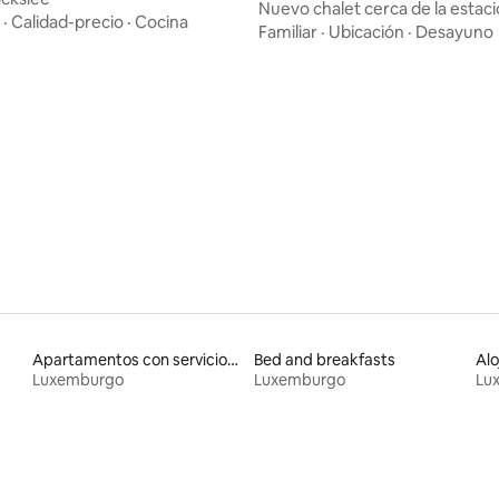
Nuevo chalet cerca de la estac
·
Calidad-precio
·
Cocina
tren, a lo largo del río Sûre
Familiar
·
Ubicación
·
Desayuno
4.68 de 5, 135 reseñas
Apartamentos con servicios incluidos vacacionales
Bed and breakfasts
Luxemburgo
Luxemburgo
Lu