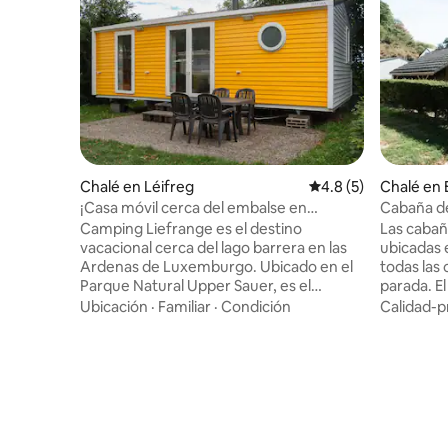
Chalé en Léifreg
Calificación promedi
4.8 (5)
Chalé en
¡Casa móvil cerca del embalse en
Cabaña de
Luxemburgo!
Camping Liefrange es el destino
Las cabañ
vacacional cerca del lago barrera en las
ubicadas 
Ardenas de Luxemburgo. Ubicado en el
todas las
Parque Natural Upper Sauer, es el
parada. E
destino de vacaciones perfecto para los
diario de 
Ubicación
·
Familiar
·
Condición
Calidad-p
amantes de la naturaleza y los amantes
limpieza 
de los deportes acuáticos. Disfruta de
ropa de c
una estancia en uno de nuestros
separado en 
alojamientos de alquiler especiales.
es ideal p
Camping Liefrange es una "etiqueta
excursion
ecológica" para acampar clasificada.
pueden ha
Durante tu estancia, puedes disfrutar de
instalacio