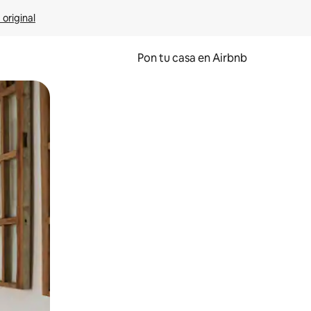
 original
Pon tu casa en Airbnb
o o desliza el dedo.