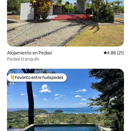
Alojamiento en Pedasi
Calificación 
4.86 (21)
Pedasi tranquilo
Favorito entre huéspedes
Favorito entre huéspedes preferido