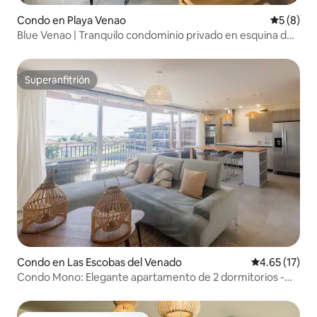
Condo en Playa Venao
Calificac
5 (8)
Blue Venao | Tranquilo condominio privado en esquina de
lujo
Superanfitrión
Superanfitrión
Condo en Las Escobas del Venado
Calificación 
4.65 (17)
Condo Mono: Elegante apartamento de 2 dormitorios -
Blue Playa Venao