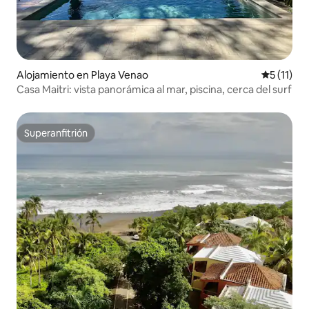
Alojamiento en Playa Venao
Calificaci
5 (11)
Casa Maitri: vista panorámica al mar, piscina, cerca del surf
Superanfitrión
Superanfitrión