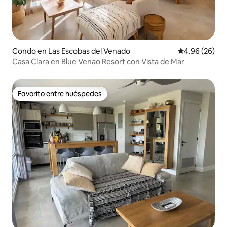
Condo en Las Escobas del Venado
Calificación p
4.96 (26)
Casa Clara en Blue Venao Resort con Vista de Mar
Favorito entre huéspedes
Favorito entre huéspedes