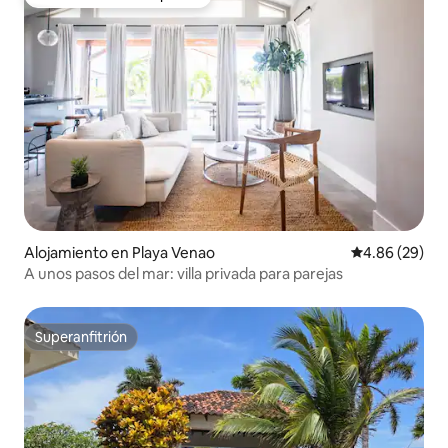
Favorito entre huéspedes
Alojamiento en Playa Venao
Calificación p
4.86 (29)
A unos pasos del mar: villa privada para parejas
Superanfitrión
Superanfitrión