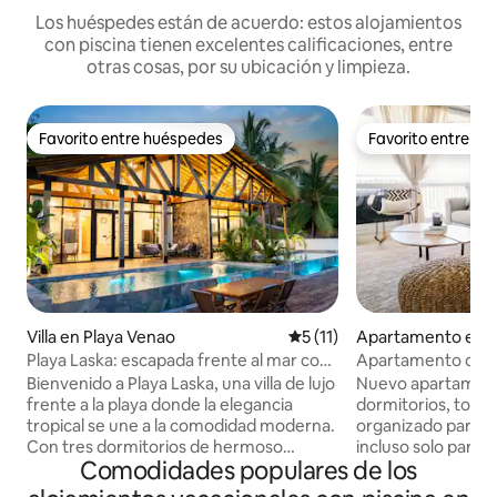
Los huéspedes están de acuerdo: estos alojamientos
con piscina tienen excelentes calificaciones, entre
otras cosas, por su ubicación y limpieza.
Favorito entre huéspedes
Favorito entre h
Favorito entre huéspedes
Favorito entre h
Villa en Playa Venao
Calificación promedio: 5 de 
5 (11)
Apartamento en L
s del Venado
Playa Laska: escapada frente al mar con
Apartamento de L
piscina infinita
AZUL B-32
Bienvenido a Playa Laska, una villa de lujo
Nuevo apartamento
frente a la playa donde la elegancia
dormitorios, tota
tropical se une a la comodidad moderna.
organizado para fa
Con tres dormitorios de hermoso
incluso solo para ti. Todo lo que necesit
Comodidades populares de los
diseño, una piscina infinita privada y
para unas vacacion
terrazas al aire libre rodeadas de
perfectas, solo ti