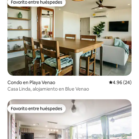
Favorito entre huéspedes
Favorito entre huéspedes
Condo en Playa Venao
Calificación p
4.96 (24)
Casa Linda, alojamiento en Blue Venao
Favorito entre huéspedes
Favorito entre huéspedes