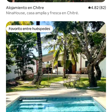
Alojamiento en Chitre
Calificación p
4.82 (82)
NinaHouse, casa amplia y fresca en Chitré.
Favorito entre huéspedes
Favorito entre huéspedes