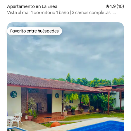
Apartamento en La Enea
Calificación
4.9 (10)
Vista al mar 1 dormitorio 1 baño | 3 camas completas |
Capacidad para 6
Favorito entre huéspedes
Favorito entre huéspedes