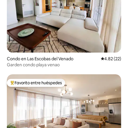
Condo en Las Escobas del Venado
Calificación 
4.82 (22)
Garden condo playa venao
Favorito entre huéspedes
Favorito entre huéspedes preferido