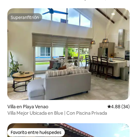
la playa y del pueblo
Superanfitrión
Superanfitrión
Villa en Playa Venao
Calificación p
4.88 (34)
Villa Mejor Ubicada en Blue | Con Piscina Privada
Favorito entre huéspedes
Favorito entre huéspedes