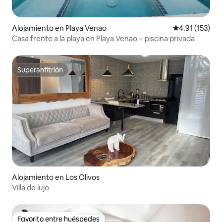
Alojamiento en Playa Venao
Calificación p
4.91 (153)
Casa frente a la playa en Playa Venao + piscina privada
Superanfitrión
Superanfitrión
Alojamiento en Los Olivos
Villa de lujo
Favorito entre huéspedes