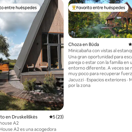
ito entre huéspedes
Favorito entre huéspedes
 entre huéspedes preferido
Favorito entre huéspedes prefe
Choza en Būda
C
Minicabaña con vistas al estan
Una gran oportunidad para esc
pareja o estar con la familia en 
entorno diferente. A veces se 
muy poco para recuperar fuerz
4.94 de 5, 159 reseñas
entorno más tranquilo • paseo
Jacuzzi
·
Espacios exteriores
·
M
largos • por fin leer tu libro favo
por la zona
Nuestra singularidad radica en
está hecho para nosotros mismo
espacio está rodeado de plant
grosellas negras no fumigadas, 
entorno está lleno de vida. Aquí
to en Druskeliškės
Calificación promedio: 5 de 5, 23 reseñas
5 (23)
invitados frecuentes son grulla
 house A2
cigüeñas, corzos, alces, una va
 House A2 es una acogedora
plantas y aves. En la casa viven 