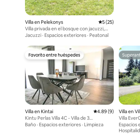
Villa en Pelekonys
Calificación promed
5 (25)
Villa privada en el bosque con jacuzzi,
refugio en la naturaleza
Jacuzzi
·
Espacios exteriores
·
Peatonal
Favorito entre huéspedes
Superanf
Favorito entre huéspedes
Superanf
Villa en Kintai
Calificación promedio
4.89 (9)
Villa en Vi
Kintu Perlas Villa 4C - Villa de 3
Villa Ever
dormitorios para seis
privado
Baño
·
Espacios exteriores
·
Limpieza
Espacios 
Hospitali