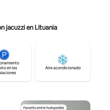
activamente en el ocio. Los terrenos de
en la
la finca están cerrados y, en otra casa
dentro de la finca, los anfitriones, que
tienen mascotas, residen
permanentemente.
 jacuzzi en Lituania
ionamiento
ito en las
Aire acondicionado
alaciones
Favorito entre huéspedes
Favorito entre huéspedes