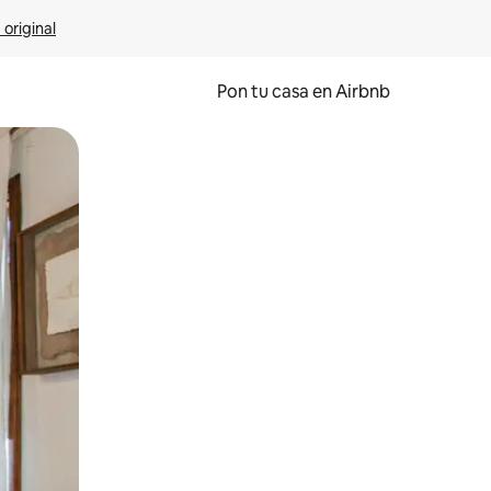
 original
Pon tu casa en Airbnb
o o desliza el dedo.