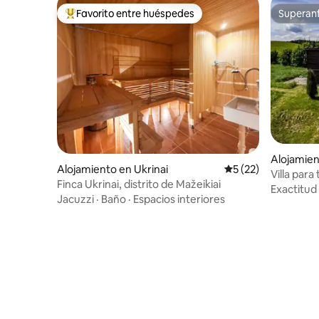
Favorito entre huéspedes
Superanf
Favorito entre huéspedes preferido
Superanf
Alojamien
Alojamiento en Ukrinai
Calificación promed
5 (22)
Villa para
Finca Ukrinai, distrito de Mažeikiai
Exactitud
Jacuzzi
·
Baño
·
Espacios interiores