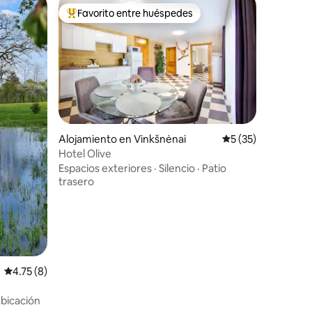
Favorito entre huéspedes
Favorito entre huéspedes preferido
Alojamiento en Vinkšnėnai
Calificación promed
5 (35)
Hotel Olive
Espacios exteriores
·
Silencio
·
Patio
trasero
Calificación promedio: 4.75 de 5, 8 reseñas
4.75 (8)
bicación