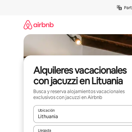
Omite
Part
el
contenido
Alquileres vacacionales
con jacuzzi en Lituania
Busca y reserva alojamientos vacacionales
exclusivos con jacuzzi en Airbnb
Ubicación
Cuando los resultados estén disponibles, navega co
Llegada