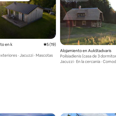
to en k
Calificación promedio: 5 de 5, 19 reseñas
5 (19)
Alojamiento en Aukštadvaris
exteriores
·
Jacuzzi
·
Mascotas
Poilsiadienis (casa de 3 dormitor
Jacuzzi
·
En la cercanía
·
Comod