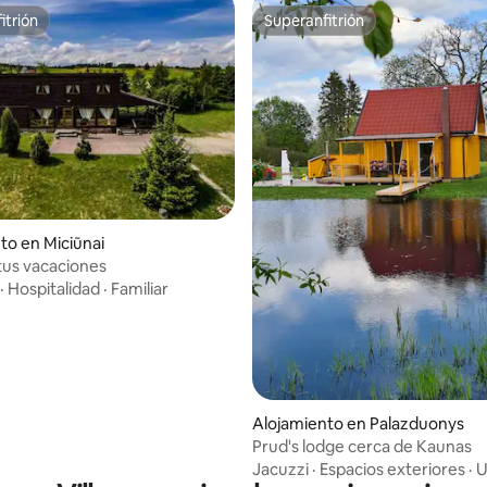
itrión
Superanfitrión
itrión
Superanfitrión
to en Miciūnai
io: 5 de 5, 22 reseñas
 tus vacaciones
·
Hospitalidad
·
Familiar
Alojamiento en Palazduonys
Prud's lodge cerca de Kaunas
Jacuzzi
·
Espacios exteriores
·
U