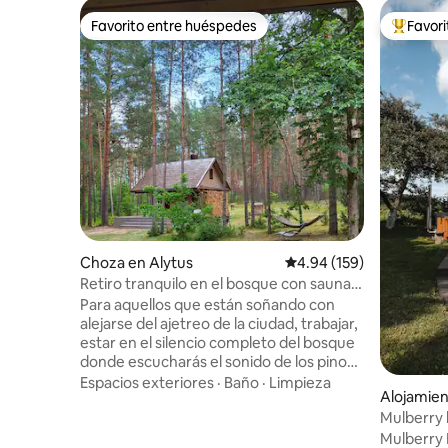
Favorito entre huéspedes
Favor
Favorito entre huéspedes
Favorito
Choza en Alytus
Calificación promedio: 
4.94 (159)
Retiro tranquilo en el bosque con sauna
de cedro y bañera de remojo
Para aquellos que están soñando con
alejarse del ajetreo de la ciudad, trabajar,
estar en el silencio completo del bosque
donde escucharás el sonido de los pinos,
el canto de los pájaros y el crepitar
Espacios exteriores
·
Baño
·
Limpieza
Alojamien
tranquilo. Recomendamos alojarse en
Mulberry
una casa de campo para uno o una
familia de hasta 5 personas lejos de la
Mulberry