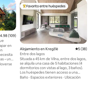
Alojamie
Favorito entre huéspedes
Favor
rido
Favorito entre huéspedes preferido
Favorit
Acogedor
en Pabra
¡Bienven
Nos encan
disfrutes
Disfruta 
privado, 
Baño
·
Es
alificación promedio: 4.98 de 5, 109 reseñas
4.98 (109)
niños les
interiore
que
espacio s
Tenemos 
apar en
Alojamiento en Kregžlė
Calificación promed
5 (38)
noches de
un
Entre dos lagos
disponibl
necesita
Situada a 45 km de Vilna, entre dos lagos,
quieres d
as • un
se alquila una casa de 5 habitaciones (4
tranquilo
s más
overse
dormitorios con vistas al lago, 3 baños).
recuerdo
rito.
Los huéspedes tienen acceso a una
deseando
 que todo
sauna, un jacuzzi, futbolín y tenis,
compartir
s, el
Baño
·
Espacios exteriores
·
Ubicación
voleibol de playa, una parrilla de gas, un
aciones de
cenador junto al lago, un bote de remos,
todo el
etc. Damos la bienvenida a los
 los
huéspedes que buscan un refugio
s,
tranquilo rodeado de naturaleza y a
riedad de
aquellos que desean participar
alpacas :)