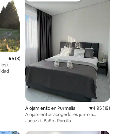
Calificación promedio: 5 de 5, 3 reseñas
5 (3)
ios)
idad
Alojamiento en Purmaliai
Calificación promedio:
4.95 (19)
Alojamientos acogedores junto a
Klaipeda
Jacuzzi
·
Baño
·
Parrilla