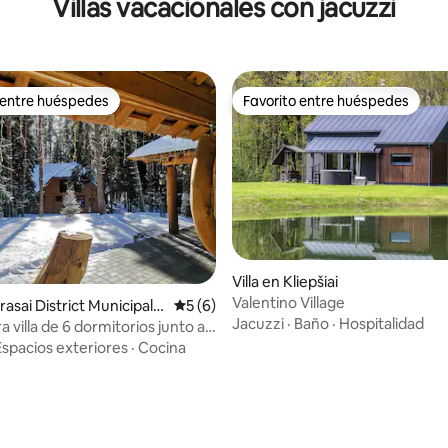
Villas vacacionales con jacuzzi
 entre huéspedes
Favorito entre huéspedes
 entre huéspedes
Favorito entre huéspedes
Villa en Kliepšiai
Valentino Village
arasai District Municipalit
Calificación promedio: 5 de 5, 6 reseñas
5 (6)
Jacuzzi
·
Baño
·
Hospitalidad
villa de 6 dormitorios junto al
Espacios exteriores
·
Cocina