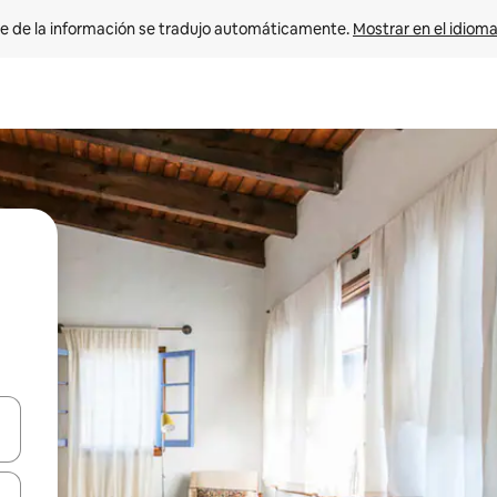
e de la información se tradujo automáticamente. 
Mostrar en el idioma
n las teclas de flecha hacia arriba y hacia abajo o explora con el tact