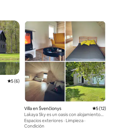
Calificación promedio: 5 de 5, 6 reseñas
5 (6)
Villa en Švenčionys
Calificación prome
5 (12)
Lakaya Sky es un oasis con alojamiento
moderno y relajación
Espacios exteriores
·
Limpieza
·
Condición