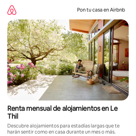
Omite
el
Pon tu casa en Airbnb
contenido
Renta mensual de alojamientos en Le
Thil
Descubre alojamientos para estadías largas que te
harán sentir como en casa durante un mes o más.