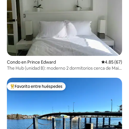
Condo en Prince Edward
Calificación p
4.85 (67)
The Hub (unidad B): moderno 2 dormitorios cerca de Main
St Picton
Favorito entre huéspedes
Favorito entre huéspedes preferido