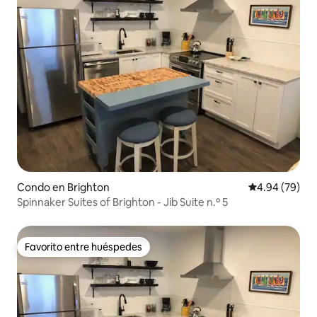
Condo en Brighton
Calificación p
4.94 (79)
Spinnaker Suites of Brighton - Jib Suite n.º 5
Favorito entre huéspedes
Favorito entre huéspedes