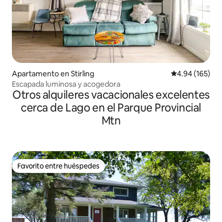
Apartamento en Stirling
Calificación pr
4.94 (165)
Escapada luminosa y acogedora
Otros alquileres vacacionales excelentes
cerca de Lago en el Parque Provincial
Mtn
Favorito entre huéspedes
Favorito entre huéspedes