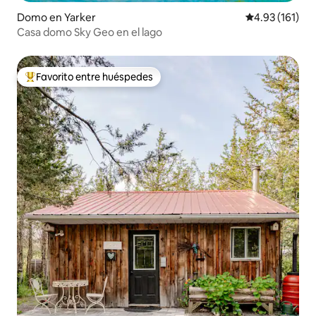
Domo en Yarker
Calificación p
4.93 (161)
Casa domo Sky Geo en el lago
Favorito entre huéspedes
Favorito entre huéspedes preferido