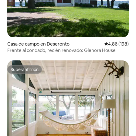
Casa de campo en Deseronto
Calificación pr
4.86 (198)
Frente al condado, recién renovado: Glenora House
Superanfitrión
Superanfitrión