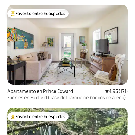
Favorito entre huéspedes
Favorito entre huéspedes preferido
Apartamento en Prince Edward
Calificación p
4.95 (171)
Fannies en Fairfield (pase del parque de bancos de arena)
Favorito entre huéspedes
Favorito entre huéspedes preferido