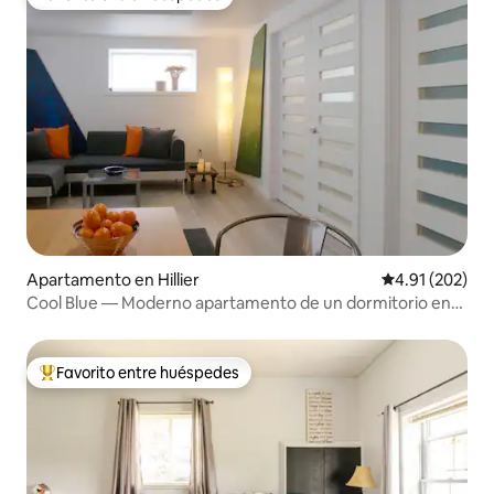
Favorito entre huéspedes
Apartamento en Hillier
Calificación p
4.91 (202)
Cool Blue — Moderno apartamento de un dormitorio en
PEC
Favorito entre huéspedes
Favorito entre huéspedes preferido