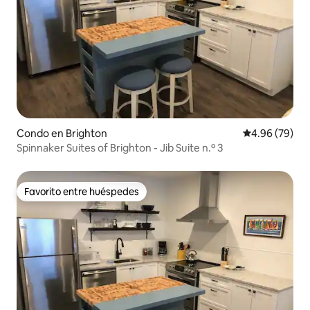
Condo en Brighton
Calificación p
4.96 (79)
Spinnaker Suites of Brighton - Jib Suite n.º 3
Favorito entre huéspedes
Favorito entre huéspedes