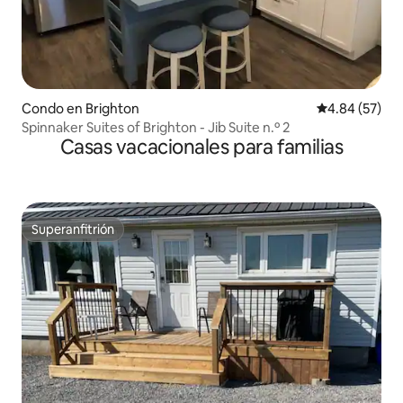
Condo en Brighton
Calificación p
4.84 (57)
Spinnaker Suites of Brighton - Jib Suite n.º 2
Casas vacacionales para familias
Superanfitrión
Superanfitrión