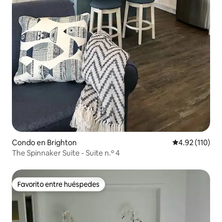
Condo en Brighton
Calificación p
4.92 (110)
The Spinnaker Suite - Suite n.º 4
Favorito entre huéspedes
Favorito entre huéspedes