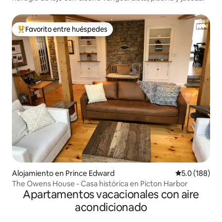
Favorito entre huéspedes
Favorito entre huéspedes preferido
Alojamiento en Prince Edward
Calificación 
5.0 (188)
The Owens House - Casa histórica en Picton Harbor
Apartamentos vacacionales con aire
acondicionado