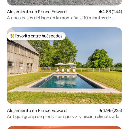
Alojamiento en Prince Edward
Calificación pr
4.83 (244)
A unos pasos del lago en la montaña, a 10 minutos de
Picton
Favorito entre huéspedes
Favorito entre huéspedes preferido
Alojamiento en Prince Edward
Calificación pr
4.96 (225)
Antigua granja de piedra con jacuzzi y piscina climatizada