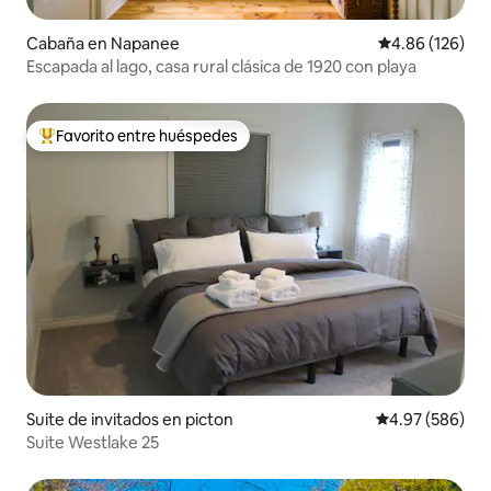
Cabaña en Napanee
Calificación pr
4.86 (126)
Escapada al lago, casa rural clásica de 1920 con playa
Favorito entre huéspedes
Favorito entre huéspedes preferido
Suite de invitados en picton
Calificación pr
4.97 (586)
Suite Westlake 25