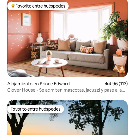
Favorito entre huéspedes
Favorito entre huéspedes preferido
Alojamiento en Prince Edward
Calificación p
4.96 (113)
Clover House - Se admiten mascotas, jacuzzi y pase a la
playa
Favorito entre huéspedes
Favorito entre huéspedes