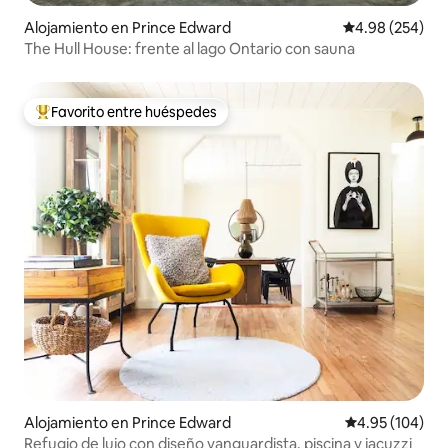
Alojamiento en Prince Edward
Calificación pr
4.98 (254)
The Hull House: frente al lago Ontario con sauna
Favorito entre huéspedes
Favorito entre huéspedes preferido
Alojamiento en Prince Edward
Calificación pr
4.95 (104)
Refugio de lujo con diseño vanguardista, piscina y jacuzzi