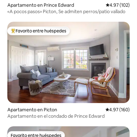
Apartamento en Prince Edward
Calificación p
4.97 (102)
«A pocos pasos» Picton, Se admiten perros/patio vallado
Favorito entre huéspedes
Favorito entre huéspedes preferido
Apartamento en Picton
Calificación pr
4.97 (160)
Apartamento en el condado de Prince Edward
Favorito entre huéspedes