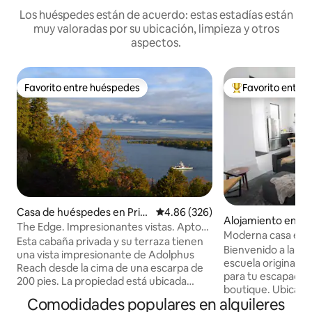
Los huéspedes están de acuerdo: estas estadías están
muy valoradas por su ubicación, limpieza y otros
aspectos.
Favorito entre huéspedes
Favorito entre
Favorito entre huéspedes
Favorito entre hu
Casa de huéspedes en Prin
Calificación promedio: 4.86 de 5
4.86 (326)
Alojamiento en Pr
ce Edward
The Edge. Impresionantes vistas. Apto
rd
Moderna casa esc
para vehículos eléctricos.
Esta cabaña privada y su terraza tienen
SPA*BAÑERA DE 
​Bienvenido a la S
una vista impresionante de Adolphus
SAUNA*
escuela original 
Reach desde la cima de una escarpa de
para tu escapada 
200 pies. La propiedad está ubicada
boutique. Ubicada en Glenora Road, a
inmediatamente al este del Parque
Comodidades populares en alquileres
solo unos minutos
Provincial Lake on the Mountain. Échale