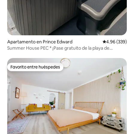
Apartamento en Prince Edward
Calificación pr
4.96 (339)
Summer House PEC * ¡Pase gratuito de la playa de
Sandbanks!*
Favorito entre huéspedes
Favorito entre huéspedes