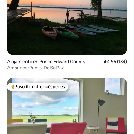
Alojamiento en Prince Edward County
Calificación p
4.95 (134)
AmanecerPuestaDelSolPaz
Favorito entre huéspedes
Favorito entre huéspedes preferido