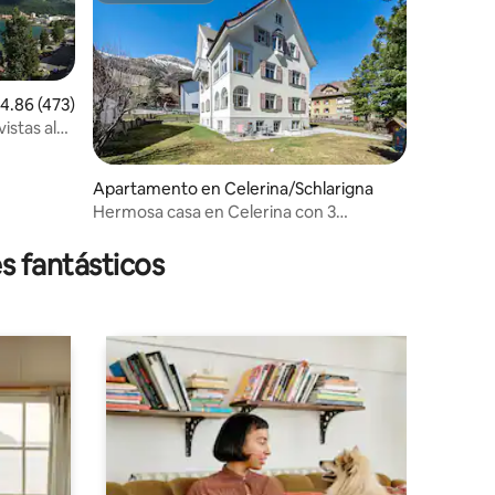
alificación promedio: 4.86 de 5, 473 reseñas
4.86 (473)
istas al
Apartamento en Celerina/Schlarigna
Hermosa casa en Celerina con 3
habitaciones y estacionamiento
s fantásticos