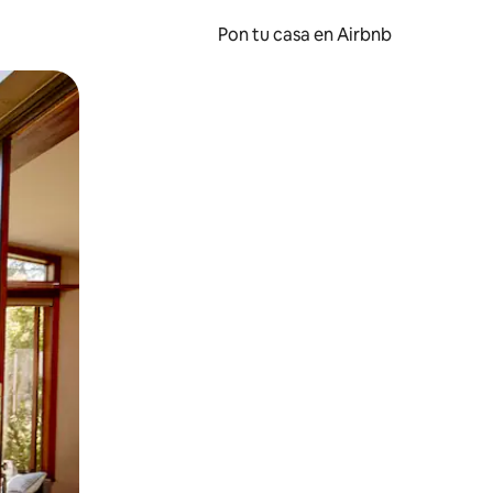
Pon tu casa en Airbnb
o o desliza el dedo.