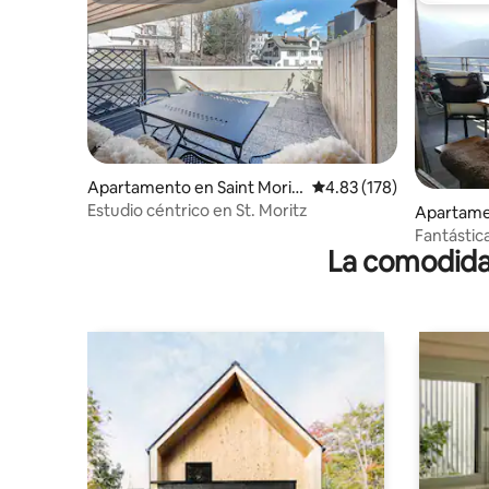
Apartamento en Saint Morit
Calificación promedio: 
4.83 (178)
z
Estudio céntrico en St. Moritz
Apartamen
Fantástica
La comodidad
St Moritz