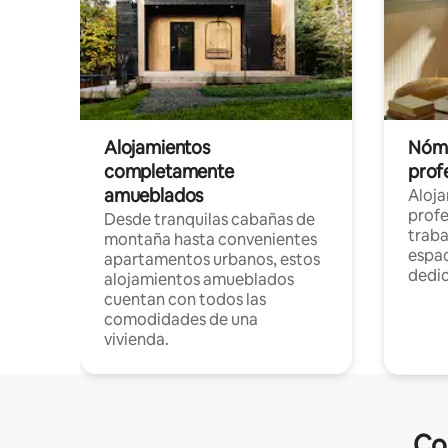
Alojamientos
Nóma
completamente
profe
amueblados
Aloj
profe
Desde tranquilas cabañas de
traba
montaña hasta convenientes
espac
apartamentos urbanos, estos
dedi
alojamientos amueblados
cuentan con todos las
comodidades de una
vivienda.
Co