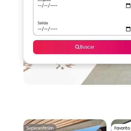
Salida
Buscar
Superanfitrión
Favorito
Superanfitrión
Favorito