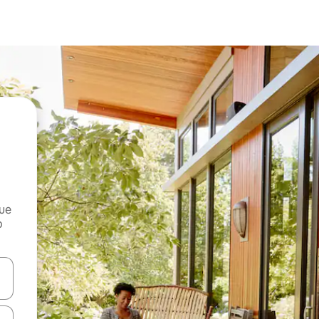
que
o
n las teclas de flecha hacia arriba y hacia abajo o explora con el tact