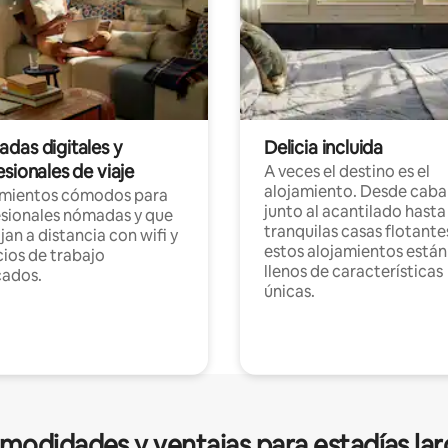
das digitales y
Delicia incluida
sionales de viaje
A veces el destino es el
alojamiento. Desde caba
amientos cómodos para
junto al acantilado hasta
sionales nómadas y que
tranquilas casas flotante
jan a distancia con wifi y
estos alojamientos están
ios de trabajo
llenos de características
cados.
únicas.
modidades y ventajas para estadías lar