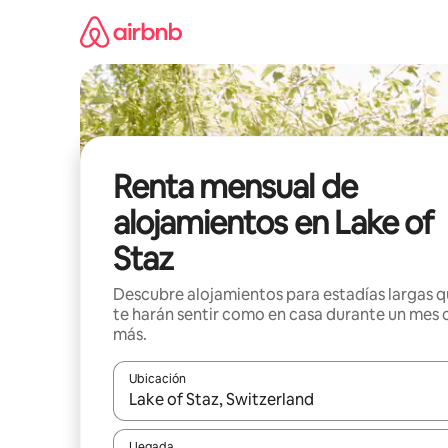
Omite
el
contenido
Renta mensual de
alojamientos en Lake of
Staz
Descubre alojamientos para estadías largas 
te harán sentir como en casa durante un mes 
más.
Ubicación
Cuando los resultados estén disponibles, navega co
Llegada