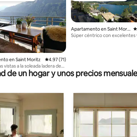
Apartamento en Saint Morit
C
z
Súper céntrico con excelentes v
lago
4.83 de 5, 178 reseñas
to en Saint Moritz
Calificación promedio: 4.97 de 5, 71 reseñas
4.97 (71)
s vistas a la soleada ladera de
 de un hogar y unos precios mensuale