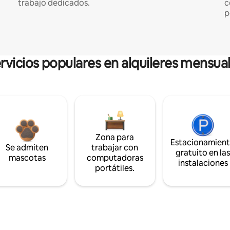
trabajo dedicados.
c
p
rvicios populares en alquileres mensua
Zona para
Estacionamien
Se admiten
trabajar con
gratuito en la
mascotas
computadoras
instalaciones
portátiles.