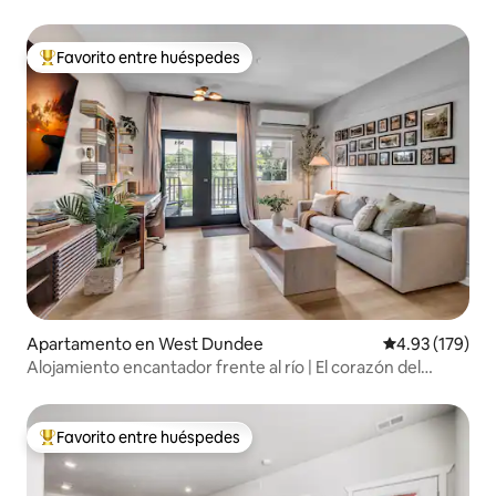
Favorito entre huéspedes
Favorito entre huéspedes preferido
Apartamento en West Dundee
Calificación p
4.93 (179)
Alojamiento encantador frente al río | El corazón del
centro de la ciudad
Favorito entre huéspedes
Favorito entre huéspedes preferido