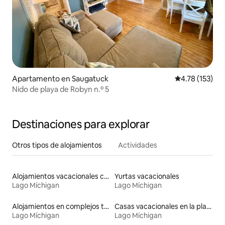
Apartamento en Saugatuck
Calificación p
4.78 (153)
Nido de playa de Robyn n.º 5
Destinaciones para explorar
Otros tipos de alojamientos
Actividades
Alojamientos vacacionales con piscina
Yurtas vacacionales
Lago Míchigan
Lago Míchigan
Alojamientos en complejos turísticos
Casas vacacionales en la playa
Lago Míchigan
Lago Míchigan