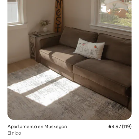
Apartamento en Muskegon
Calificación p
4.97 (119)
El nido