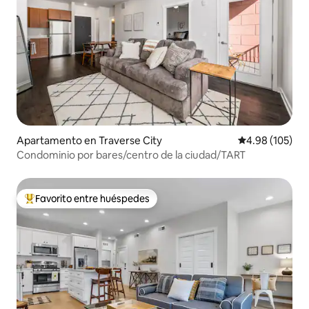
Apartamento en Traverse City
Calificación pr
4.98 (105)
Condominio por bares/centro de la ciudad/TART
Favorito entre huéspedes
Favorito entre huéspedes preferido