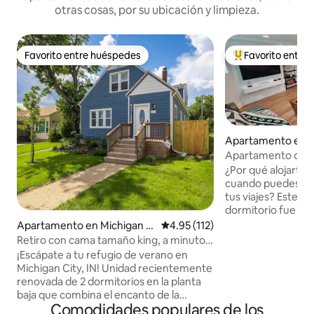
otras cosas, por su ubicación y limpieza.
Favorito entre huéspedes
Favorito entre
Favorito entre huéspedes
Favorito entre hu
Apartamento en 
ers Park
Apartamento de 1 
confort de lujo c
¿Por qué alojarte e
cuando puedes disf
tus viajes? Este 
dormitorio fue di
de elegancia y ofr
Apartamento en Michigan Ci
Calificación promedio: 4.95 de 5
4.95 (112)
tu experiencia no s
ty
Retiro con cama tamaño king, a minutos
sino memorable. A tu alcance hay una
de la playa y las dunas
¡Escápate a tu refugio de verano en
cocina completa, 
Michigan City, IN! Unidad recientemente
enorme ducha a ra
renovada de 2 dormitorios en la planta
separado con ca
baja que combina el encanto de la
(cama de día adicio
Comodidades populares de los
década de 1940 con comodidades