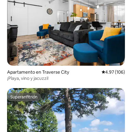
Apartamento en Traverse City
Calificación pr
4.97 (106)
¡Playa, vino y jacuzzi!
Superanfitrión
Superanfitrión