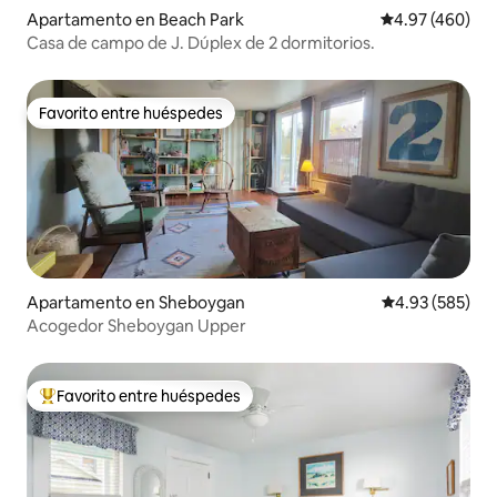
Apartamento en Beach Park
Calificación pr
4.97 (460)
Casa de campo de J. Dúplex de 2 dormitorios.
Favorito entre huéspedes
Favorito entre huéspedes
Apartamento en Sheboygan
Calificación pr
4.93 (585)
Acogedor Sheboygan Upper
Favorito entre huéspedes
Favorito entre huéspedes preferido