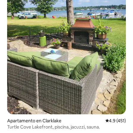
Apartamento en Clarklake
Calificación 
4.9 (451)
Turtle Cove Lakefront, piscina, jacuzzi, sauna.