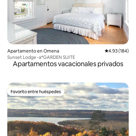
Apartamento en Omena
Calificación pr
4.93 (184)
Sunset Lodge -a*GARDEN SUITE
Apartamentos vacacionales privados
Favorito entre huéspedes
Favorito entre huéspedes