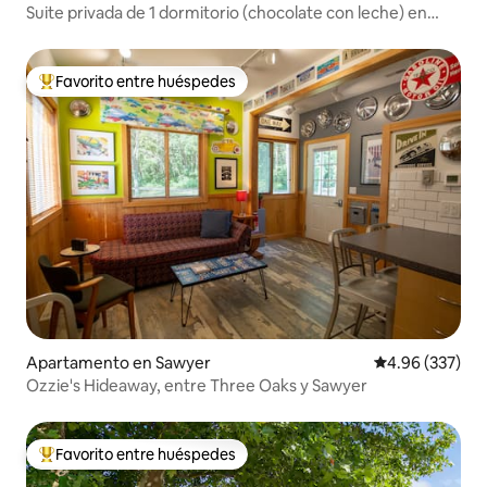
Suite privada de 1 dormitorio (chocolate con leche) en
GDC
Favorito entre huéspedes
Favorito entre huéspedes preferido
Apartamento en Sawyer
Calificación pr
4.96 (337)
Ozzie's Hideaway, entre Three Oaks y Sawyer
Favorito entre huéspedes
Favorito entre huéspedes preferido