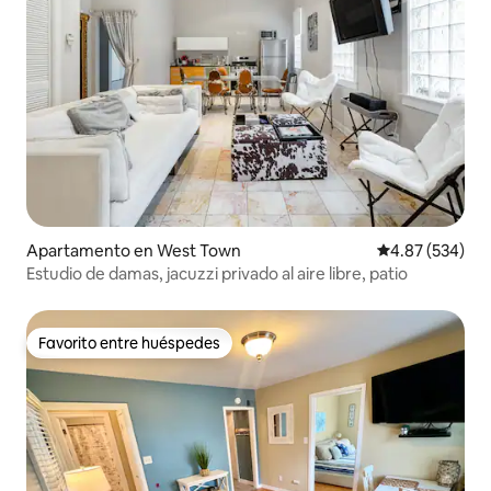
Apartamento en West Town
Calificación pr
4.87 (534)
Estudio de damas, jacuzzi privado al aire libre, patio
Favorito entre huéspedes
Favorito entre huéspedes