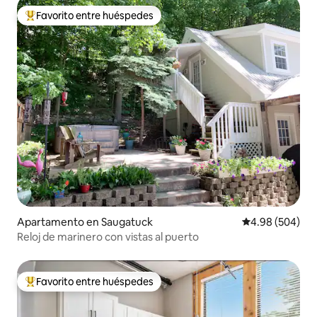
Favorito entre huéspedes
Favorito entre huéspedes preferido
Apartamento en Saugatuck
Calificación pr
4.98 (504)
Reloj de marinero con vistas al puerto
Favorito entre huéspedes
Favorito entre huéspedes preferido