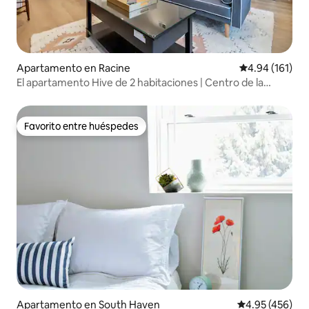
Apartamento en Racine
Calificación p
4.94 (161)
El apartamento Hive de 2 habitaciones | Centro de la
ciudad con estacionamiento
Favorito entre huéspedes
Favorito entre huéspedes
Apartamento en South Haven
Calificación pr
4.95 (456)