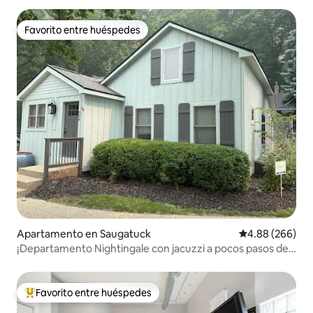
Favorito entre huéspedes
Favorito entre huéspedes
Apartamento en Saugatuck
Calificación pr
4.88 (266)
¡Departamento Nightingale con jacuzzi a pocos pasos de
Saugatuck!
Favorito entre huéspedes
Favorito entre huéspedes preferido