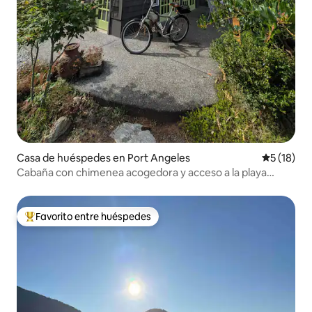
Casa de huéspedes en Port Angeles
Calificaci
5 (18)
Cabaña con chimenea acogedora y acceso a la playa
cercana
Favorito entre huéspedes
Favorito entre huéspedes preferido