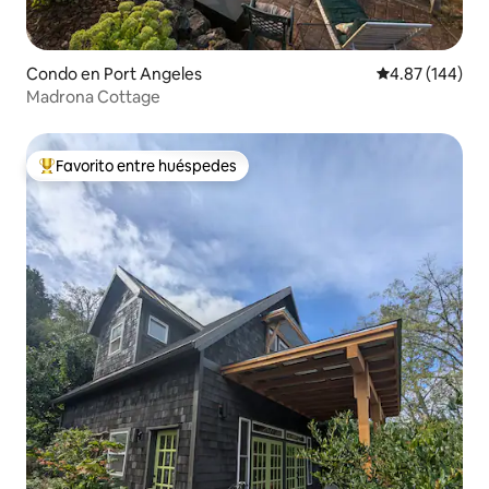
Condo en Port Angeles
Calificación pr
4.87 (144)
Madrona Cottage
Favorito entre huéspedes
Favorito entre huéspedes preferido