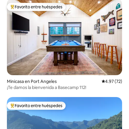
Favorito entre huéspedes
Favorito entre huéspedes preferido
Minicasa en Port Angeles
Calificación 
4.97 (72)
¡Te damos la bienvenida a Basecamp 112!
Favorito entre huéspedes
Favorito entre huéspedes preferido