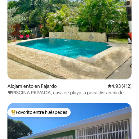
Alojamiento en Fajardo
Calificación p
4.93 (412)
❤️PISCINA PRIVADA, casa de playa, a poca distancia de
BioBay Tour
Favorito entre huéspedes
Favorito entre huéspedes preferido