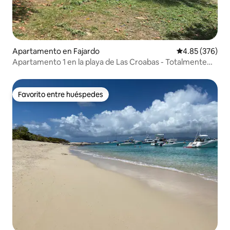
Apartamento en Fajardo
Calificación pr
4.85 (376)
Apartamento 1 en la playa de Las Croabas - Totalmente
amueblado
Favorito entre huéspedes
Favorito entre huéspedes