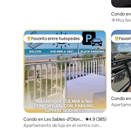
Condo en 
de-Vie
☀️Muy bon
en el agu
Favorito entre huéspedes
Favor
Favorito entre huéspedes preferido
Favorito
Condo en 
de-Vie
Apartamen
mar
Condo en Les Sables-d'Olonn
Calificación promedio:
4.9 (385)
e
Apartamento de lujo en el centro con
vistas al mar