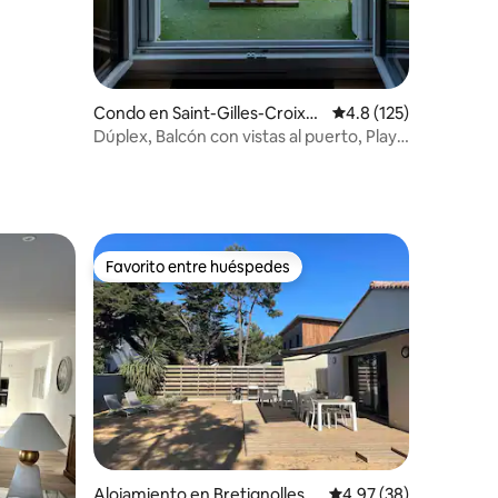
Condo en Saint-Gilles-Croix-d
Calificación promedio:
4.8 (125)
e-Vie
Dúplex, Balcón con vistas al puerto, Playa
a 100 m, 4 personas, TV 4K
Favorito entre huéspedes
Favorito entre huéspedes
Alojamiento en Bretignolles-s
Calificación promedio:
4.97 (38)