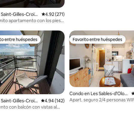
Saint-Gilles-Croix-
Calificación promedio: 4.92 de 5, 271 reseñas
4.92 (271)
ito apartamento con los pies
a☀️
ito entre huéspedes
Favorito entre huéspedes
 entre huéspedes preferido
Favorito entre huéspedes
Condo en Les Sables-d'Olon
C
ne
Apart. seguro 2/4 personas WIF
Saint-Gilles-Croix-
Calificación promedio: 4.94 de 5, 142 reseñas
4.94 (142)
Playa/800 m Puerto/500 m
to con balcón con vistas al
 4.9 de 5, 385 reseñas