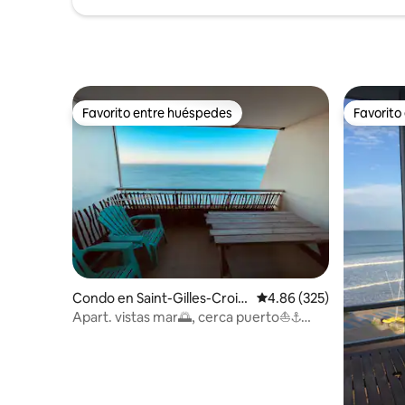
Favorito entre huéspedes
Favorito
Favorito entre huéspedes
Favorito
Condo en Saint-Gilles-Croix
Calificación promedio: 
4.86 (325)
-de-Vie
Apart. vistas mar🌅, cerca puerto⛵️⚓️
aparcamiento privado🅿️ +wifi