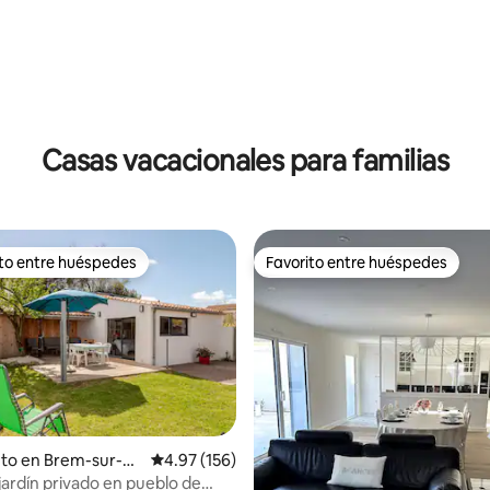
Casas vacacionales para familias
ito entre huéspedes
Favorito entre huéspedes
 entre huéspedes preferido
Favorito entre huéspedes
nto en Brem-sur-M
Calificación promedio: 4.97 de 5, 156 reseñas
4.97 (156)
jardín privado en pueblo de
4.79 de 5, 375 reseñas