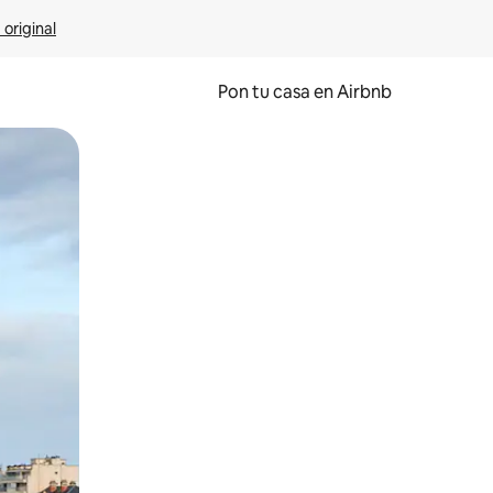
 original
Pon tu casa en Airbnb
o o desliza el dedo.