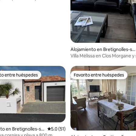
es
Alojamiento en Bretignolles-su
-Mer
Villa Mélissa en Clos Morgane y 
privada
ito entre huéspedes
Favorito entre huéspedes
 entre huéspedes preferido
Favorito entre huéspedes
to en Bretignolles-su
Calificación promedio: 5.0 de 5, 51 reseñas
5.0 (51)
a cornisa y playa a 800 m