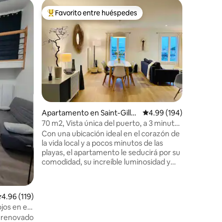
Casa ados
Favorito entre huéspedes
Favor
Favorito entre huéspedes preferido
Favorit
-Croix-d
La casa d
acogedor
¡Bienveni
estadía p
mar, acce
Nantes) y
lugar, p
damos la 
una casa 
situada a
océano, l
Apartamento en Saint-Gilles
Calificación promedio: 
4.99 (194)
restauran
-Croix-de-Vie
70 m2, Vista única del puerto, a 3 minutos
madera, m
de la playa
cuidados
Con una ubicación ideal en el corazón de
acompaña
la vida local y a pocos minutos de las
acogedor
playas, el apartamento le seducirá por su
comodidad, su increíble luminosidad y
sus impresionantes vistas al puerto de
Saint Gilles. Con un diseño
contemporáneo bohemio, el alojamiento
alificación promedio: 4.96 de 5, 119 reseñas
4.96 (119)
cuenta con una cocina totalmente
jos en el
equipada, abierta a una gran sala de estar
 renovado
frente al puerto, un dormitorio con baño