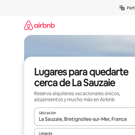
Omite
Part
el
contenido
Lugares para quedarte
cerca de La Sauzaie
Reserva alquileres vacacionales únicos,
alojamientos y mucho más en Airbnb
Ubicación
Cuando los resultados estén disponibles, navega co
Llegada