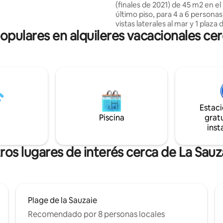
(finales de 2021) de 45 m2 en el 
ble • Cocina grande y mesa de
último piso, para 4 a 6 personas
 Acceso directo a rutas de
vistas laterales al mar y 1 plaza 
 paseos por el bosque y
ulares en alquileres vacacionales cer
aparcamiento privado, en una
acuáticos
residencia tranquila y florida. C
entrada con armarios, 1 dormit
pequeño, 1 sala de estar grande
luminosa con vistas al mar, zon
cocina y sofá, 1 baño pequeño 
inodoro, 1 altillo (dormitorio 2 
y 1 sofá cama) cerrado por cort
Estac
opacas. Equipamiento : LL, LV, 
Piscina
gratu
inducción, horno, microondas,
inst
congelador, TV.
ros lugares de interés cerca de La Sauz
Plage de la Sauzaie
Recomendado por 8 personas locales