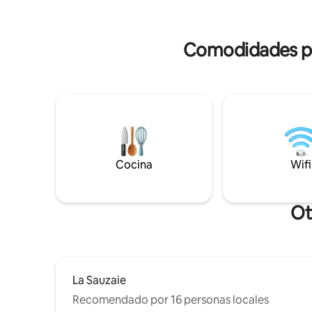
Bañera do
Podrás pasar un rato de relax en la
comedor •
piscina privada climatizada en la piscina
ciclismo,
privada climatizada
Comodidades pop
deportes 
Cocina
Wifi
Ot
La Sauzaie
Recomendado por 16 personas locales