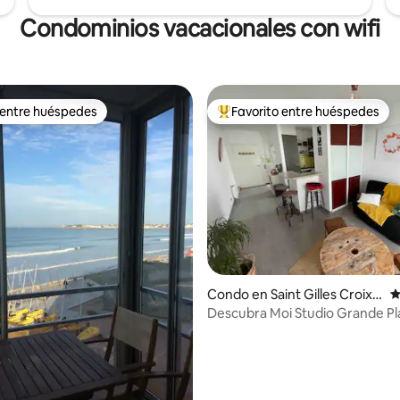
Condominios vacacionales con wifi
 entre huéspedes
Favorito entre huéspedes
 entre huéspedes
Favorito entre huéspedes prefe
4.86 de 5, 325 reseñas
Condo en Saint Gilles Croix d
C
e Vie
Descubra Moi Studio Grande P