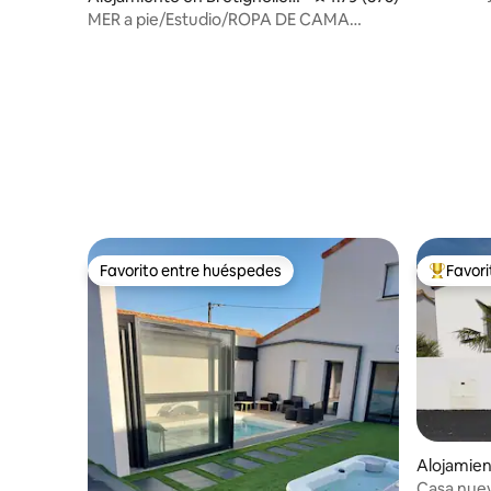
pescador
sur-Mer
MER a pie/Estudio/ROPA DE CAMA
proporcionada/VERDADERA
CAMA/Jardín.
Favorito entre huéspedes
Favor
Favorito entre huéspedes
Favorito
Alojamien
r-Mer
Casa nuev