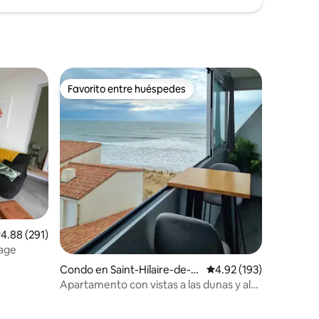
Favorito entre huéspedes
rido
Favorito entre huéspedes
alificación promedio: 4.88 de 5, 291 reseñas
4.88 (291)
lage
Condo en Saint-Hilaire-de-Ri
Calificación promedio: 
4.92 (193)
ez
Apartamento con vistas a las dunas y al
mar