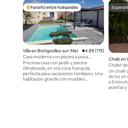
Favorito entre huéspedes
Superanf
Favorito entre huéspedes preferido
Superanf
Villa en Bretignolles-sur-Mer
Calificación promedio: 
4.89 (175)
Casa moderna con piscina a poca
Chalé en 
distancia del mar
Preciosa casa con jardín y piscina
Chalet de
climatizada, en una zona tranquila,
de la play
Un chalé 
perfecta para vacaciones familiares. Una
de luz en
habitación grande con muebles
a 5 minuto
modernos. Una cocina abierta con todas
puertas y 
las comodidades (máquina de platos,
perfección
horno de microondas, cafetera
aroma de 
senseo,...). WIFI y TV por cable con canal
sonido de 
de varios idiomas y canales desde tu país.
disfrutan 
3 dormitorios : 2 camas tamaño queen.
televisión
Una cama doble más una individual en el
quedarse a
dormitorio de los niños. Una gran terraza
del sauna. • 3 baños • 4 regaderas
exterior con barbacoa, mesa para 8.