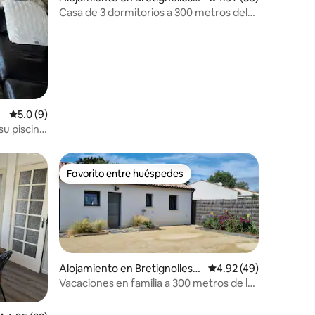
ur-Mer
Casa de 3 dormitorios a 300 metros del
océano
r
Calificación promedio: 5.0 de 5, 9 reseñas
5.0 (9)
su piscina
Favorito entre huéspedes
Favorito entre huéspedes
Alojamiento en Bretignolles-s
Calificación promedio:
4.92 (49)
ur-Mer
Vacaciones en familia a 300 metros de la
playa