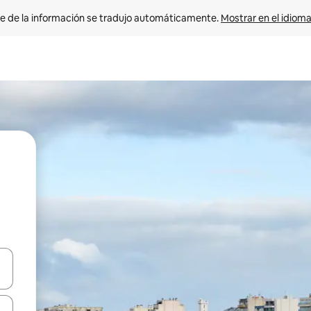
e de la información se tradujo automáticamente. 
Mostrar en el idioma
n las teclas de flecha hacia arriba y hacia abajo o explora con el tact