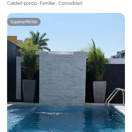
Calidad-precio
·
Familiar
·
Comodidad
Superanfitrión
Superanfitrión