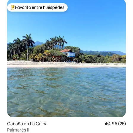
Favorito entre huéspedes
Favorito entre huéspedes preferido
Cabaña en La Ceiba
Calificación p
4.96 (25)
Palmarés II