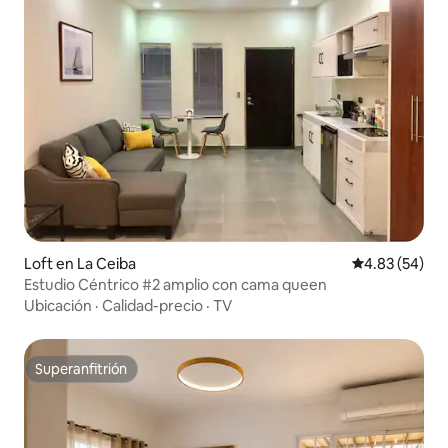
Loft en La Ceiba
Calificación p
4.83 (54)
Estudio Céntrico #2 amplio con cama queen
Ubicación
·
Calidad-precio
·
TV
Superanfitrión
Superanfitrión