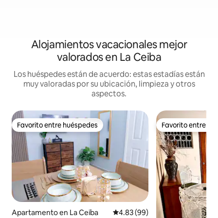
Alojamientos vacacionales mejor
valorados en La Ceiba
Los huéspedes están de acuerdo: estas estadías están
muy valoradas por su ubicación, limpieza y otros
aspectos.
Favorito entre huéspedes
Favorito entre h
Favorito entre huéspedes
Favorito entre h
Apartamento en La Ceiba
Calificación promedio: 4.83 de 
4.83 (99)