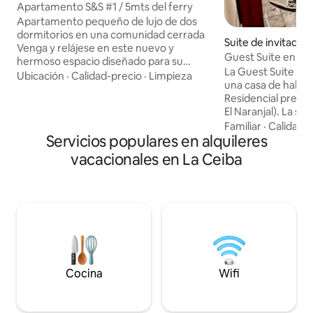
Apartamento S&S #1 / 5mts del ferry
Apartamento pequeño de lujo de dos
dormitorios en una comunidad cerrada
Suite de invitados
Venga y relájese en este nuevo y
ba
Guest Suite en Ex
hermoso espacio diseñado para su
La Guest Suite es
comodidad y conveniencia. El
Ubicación
·
Calidad-precio
·
Limpieza
una casa de habit
departamento cuenta con agua caliente
Residencial presti
y tiene capacidad para 4 huéspedes. ✔️
El Naranjal). La s
Entrada privada ✔️ Se permite un
del mismo terreno
Familiar
·
Calidad-
automóvil por apartamento ✔️
Servicios populares en alquileres
independiente de l
Comunidad cerrada segura y tranquila
alojamiento disfru
Para hacer el check-in, todos los
vacacionales en La Ceiba
acojeder, privado,
huéspedes adultos deben presentar un
ubicado. Suite de invitados en una casa
documento de identidad oficial válido.
residencial ubicad
Este es un requisito obligatorio de la
de élite (El Naranja
comunidad cerrada. Estas medidas de
independiente de 
seguridad están implementadas para
disfrutar de un al
garantizar la seguridad.
privado, seguro y 
Cocina
Wifi