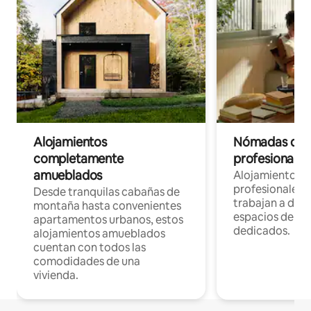
Alojamientos
Nómadas digit
completamente
profesionales 
amueblados
Alojamientos 
profesionales 
Desde tranquilas cabañas de
trabajan a dist
montaña hasta convenientes
espacios de tr
apartamentos urbanos, estos
dedicados.
alojamientos amueblados
cuentan con todos las
comodidades de una
vivienda.