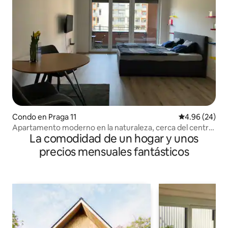
Condo en Praga 11
Calificación p
4.96 (24)
Apartamento moderno en la naturaleza, cerca del centro
La comodidad de un hogar y unos
de Praga
precios mensuales fantásticos