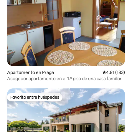
Apartamento en Praga
Calificación p
4.81 (183)
Acogedor apartamento en el 1.º piso de una casa familiar.
Favorito entre huéspedes
Favorito entre huéspedes