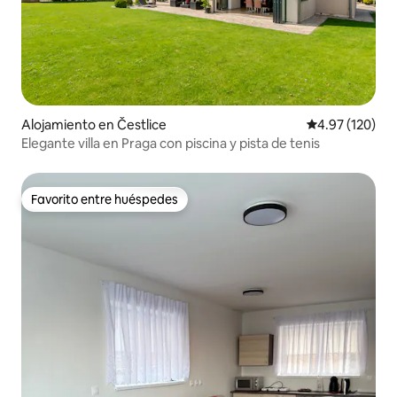
Alojamiento en Čestlice
Calificación p
4.97 (120)
Elegante villa en Praga con piscina y pista de tenis
Favorito entre huéspedes
Favorito entre huéspedes