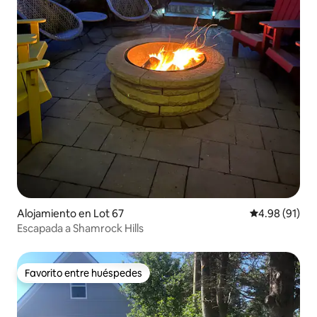
Alojamiento en Lot 67
Calificación 
4.98 (91)
Escapada a Shamrock Hills
Favorito entre huéspedes
Favorito entre huéspedes