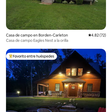
Casa de campo en Borden-Carleton
Calificación 
4.82 (72)
Casa de campo Eagles Nest a la orilla
Favorito entre huéspedes
Favorito entre huéspedes preferido