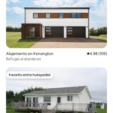
Alojamiento en Kensington
Calificación pr
4.98 (109)
Refugio al atardecer
Favorito entre huéspedes
Favorito entre huéspedes