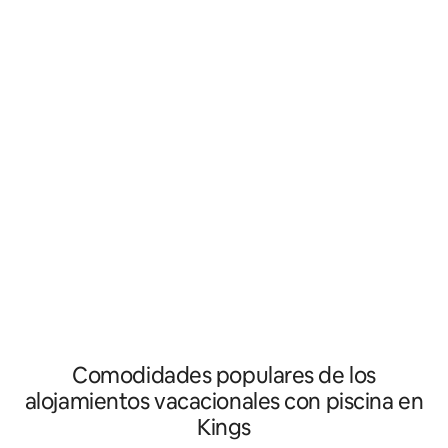
cocina, oficina y piscina. Los servicios
que necesitas para
adicionales incluyen wifi, una cocina
escapada relajante
totalmente equipada, asientos al aire
perfecta para los 
libre con fogata, una mesa de futbolín,
California (durant
garaje y un lavadero interior, por
es una forma perfe
mencionar solo algunos. ***El
final del día. La c
alojamiento está en proceso de mejoras
equipada y hay una 
estéticas. Es posible que algunas
aire libre. La bañ
habitaciones no sean exactamente
es para uso de los hu
como se muestran en la foto. Piscina
permiten fiestas, 
disponible del 15 de mayo a septiembre
Comodidades populares de los
alojamientos vacacionales con piscina en
Kings