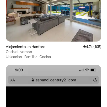
Alojamiento en Hanford
Calificación p
4.74 (105)
Oasis de verano
Ubicación
·
Familiar
·
Cocina