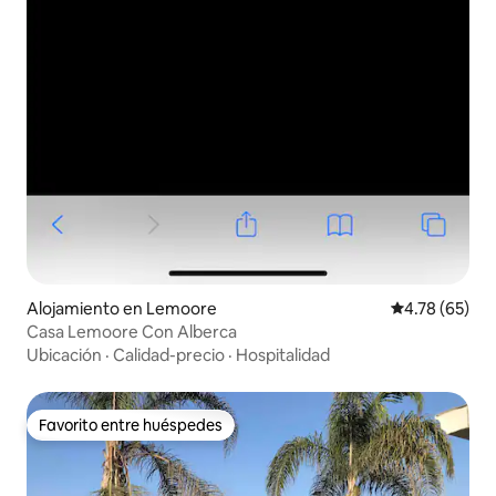
Alojamiento en Lemoore
Calificación 
4.78 (65)
Casa Lemoore Con Alberca
Ubicación
·
Calidad-precio
·
Hospitalidad
Favorito entre huéspedes
Favorito entre huéspedes