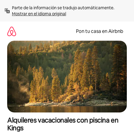
Omite
Parte de la información se tradujo automáticamente. 
el
Mostrar en el idioma original
contenido
Pon tu casa en Airbnb
Alquileres vacacionales con piscina en
Kings