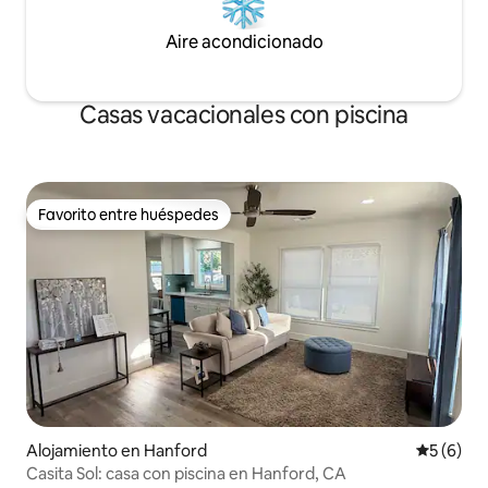
Aire acondicionado
Casas vacacionales con piscina
Favorito entre huéspedes
Favorito entre huéspedes
Alojamiento en Hanford
Calificac
5 (6)
Casita Sol: casa con piscina en Hanford, CA