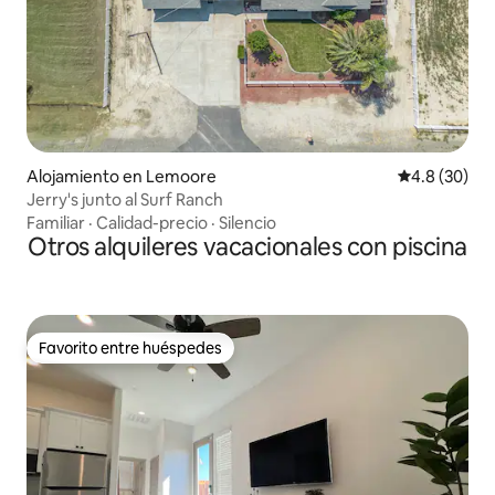
Alojamiento en Lemoore
Calificación
4.8 (30)
Jerry's junto al Surf Ranch
Familiar
·
Calidad-precio
·
Silencio
Otros alquileres vacacionales con piscina
Favorito entre huéspedes
Favorito entre huéspedes