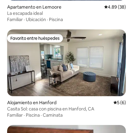
Apartamento en Lemoore
Calificación p
4.89 (38)
La escapada ideal
Familiar
·
Ubicación
·
Piscina
Favorito entre huéspedes
Favorito entre huéspedes
Alojamiento en Hanford
Calificac
5 (6)
Casita Sol: casa con piscina en Hanford, CA
Familiar
·
Piscina
·
Caminata