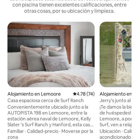
con piscina tienen excelentes calificaciones, entre
otras cosas, por su ubicación y limpieza.
Alojamiento en Lemoore
Calificación promedio: 4.78 de 
4.78 (74)
Alojamiento en L
Casa espaciosa cerca de Surf Ranch
Jerry's junto al Su
Convenientemente ubicado junto a la
¡Te damos la bienv
AUTOPISTA 198 en Lemoore, entre la
de huéspedes! Ubi
estación aérea naval de Lemoore, Kelly
Lemoore, a pocos
Slater 's Surf Ranch y Hanford, esta casa
Surf, ven a relajart
de 4 dormitorios y 2 baños tiene
estancia. Esta cas
Familiar
·
Calidad-precio
·
Moverse por la
Ubicación
·
Calida
capacidad para 7 personas y cuenta con
tres baños y medio
zona
acondicionado