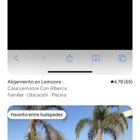
Alojamiento en Lemoore
Calificación 
4.78 (65)
Casa Lemoore Con Alberca
Familiar
·
Ubicación
·
Piscina
Favorito entre huéspedes
Favorito entre huéspedes