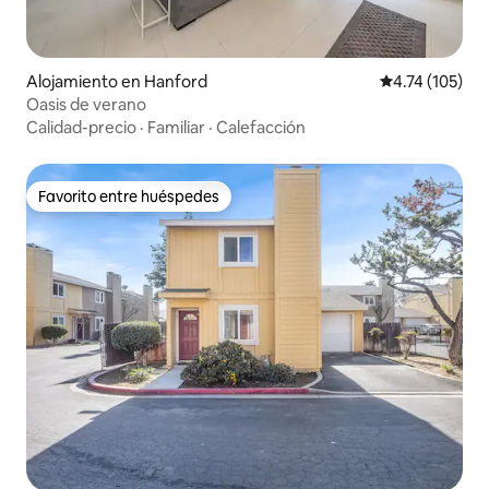
Alojamiento en Hanford
Calificación p
4.74 (105)
Oasis de verano
Calidad-precio
·
Familiar
·
Calefacción
Favorito entre huéspedes
Favorito entre huéspedes