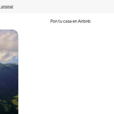
 original
Pon tu casa en Airbnb
o o desliza el dedo.