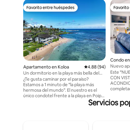
Favorito entre huéspedes
Favorito
Favorito entre huéspedes
Favorito
Condo en
Nuevo apa
Apartamento en Koloa
Calificación promedio:
4.88 (94)
vistas al 
Este “N
Un dormitorio en la playa más bella del
CON VIST
mundo
¿Te gusta caminar por el paraíso?
ACONDIC
Estamos a 1 minuto de “la playa más
completam
hermosa del mundo”. El nuestro es el
techo. Es
único condotel frente a la playa en Poipu,
planta su
Servicios po
con más de 30 acres de lagunas, lirios,
AL MAR. Di
estanques de koi, palmeras, flores
adicional 
tropicales y árboles frutales. Las arenas
esquina en
blancas y las aguas azules cristalinas de
baja altu
Kiahuna Beach son perfectas para tomar
abovedado
el sol, nadar, practicar surf, hacer