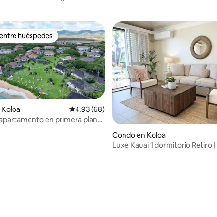
 Cama tamaño king•Grnd
x
 entre huéspedes
 entre huéspedes
 Koloa
Calificación promedio: 4.93 de 5, 68 reseñas
4.93 (68)
apartamento en primera planta
 4.87 de 5, 47 reseñas
as de Poipu Beach!
Condo en Koloa
Luxe Kauai 1 dormitorio Retiro 
la playa