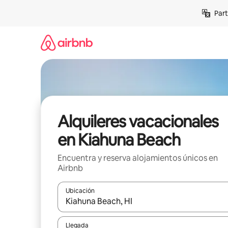
Omite
Part
el
contenido
Alquileres vacacionales
en Kiahuna Beach
Encuentra y reserva alojamientos únicos en
Airbnb
Ubicación
Cuando los resultados estén disponibles, navega co
Llegada