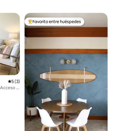
playa
Favorito entre huéspedes
Favorito entre huéspedes preferido
Calificación promedio: 5 de 5, 3 reseñas
5 (3)
| Acceso a