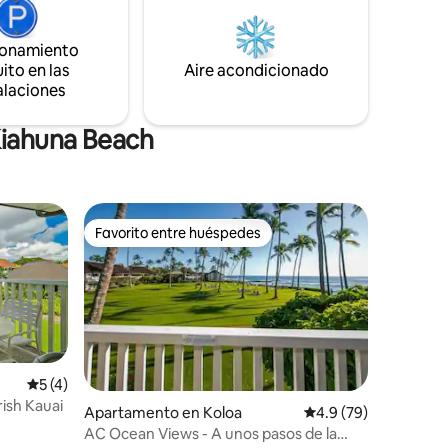
ajes,
persona que desee disfrutar de la isla
jores
jardín de Kauai. Encontrarás casi todo lo
ionamiento
que necesitas aquí para hacerte sentir en
guro que
ito en las
Aire acondicionado
casa. Departamento n.º 431, edificio 41
ca
alaciones
(último piso, extremo izquierdo).
Kiahuna Beach
Favorito entre huéspedes
Favorito entre huéspedes
Calificación promedio: 5 de 5, 4 reseñas
5 (4)
rish Kauai
Apartamento en Koloa
Calificación promedio
4.9 (79)
AC Ocean Views - A unos pasos de la