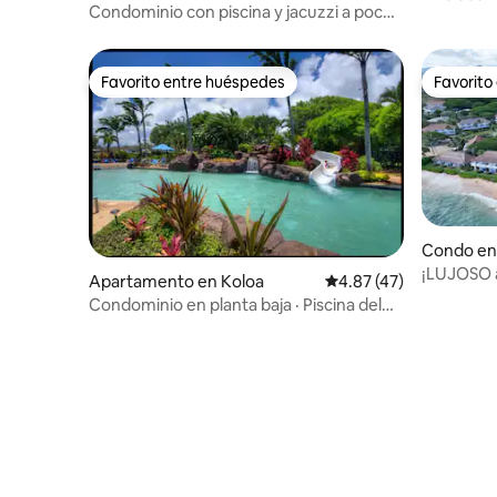
Condominio con piscina y jacuzzi a pocos
•Piscina•
pasos de Poipu Beach
Flr•Netfli
Favorito entre huéspedes
Favorito
Favorito entre huéspedes
Favorito
Condo en
¡LUJOSO 
Apartamento en Koloa
Calificación promedio:
4.87 (47)
a 50 yard
Condominio en planta baja · Piscina del
complejo turístico · Aire acondicionado ·
Cama tamaño king