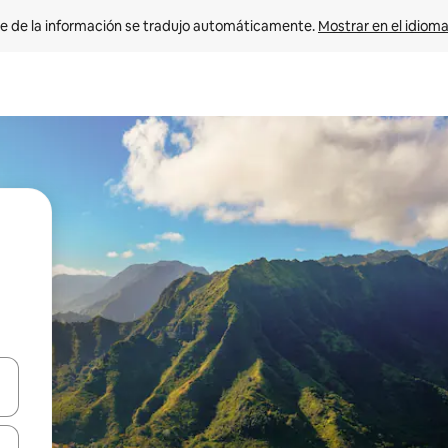
e de la información se tradujo automáticamente. 
Mostrar en el idioma
n las teclas de flecha hacia arriba y hacia abajo o explora con el tact