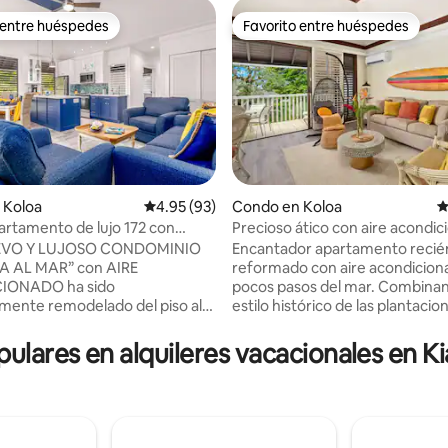
 entre huéspedes
Favorito entre huéspedes
 entre huéspedes
Favorito entre huéspedes
 Koloa
Calificación promedio: 4.95 de 5, 93 reseñas
4.95 (93)
Condo en Koloa
C
rtamento de lujo 172 con
Precioso ático con aire acondic
 4.88 de 5, 94 reseñas
mar azul y aire acondicionado
pocos pasos de la playa!
UEVO Y LUJOSO CONDOMINIO
Encantador apartamento recié
A AL MAR” con AIRE
reformado con aire acondicion
IONADO ha sido
pocos pasos del mar. Combinan
ente remodelado del piso al
estilo histórico de las plantacio
 una unidad de esquina de la
hawaianas con las comodidade
perior con una increíble VISTA
modernas, este sereno refugio
pulares en alquileres vacacionales en 
sfrutarás del flujo de aire
perfecto para familias, recién 
y la privacidad de esta unidad de
cualquier persona que busque 
 un edificio de dos pisos de
escapada tranquila en Kauai. T
ra con excelentes techos
equipado para una experiencia
s. La puerta principal se
fuera de casa, el apartamento 