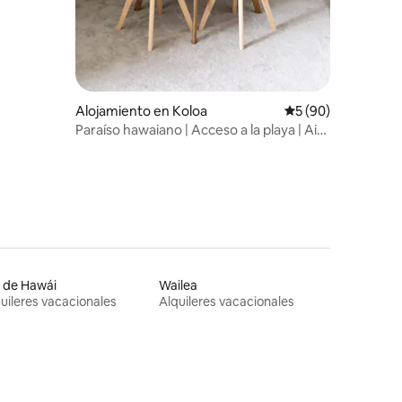
Alojamiento en Koloa
Calificación promed
5 (90)
Paraíso hawaiano | Acceso a la playa | Aire
acondicionado
a de Hawái
Wailea
uileres vacacionales
Alquileres vacacionales