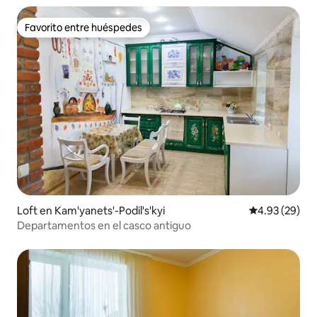
Favorito entre huéspedes
Favorito entre huéspedes
Loft en Kam'yanets'-Podil's'kyi
Calificación p
4.93 (29)
Departamentos en el casco antiguo