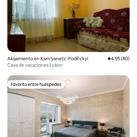
Alojamiento en Kam'yanets'-Podil's'kyi
Calificación p
4.95 (80)
Casa de vacaciones Lubov
Favorito entre huéspedes
Favorito entre huéspedes