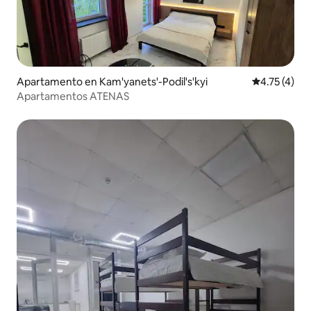
Apartamento en Kam'yanets'-Podil's'kyi
Calificación
4.75 (4)
Apartamentos ATENAS