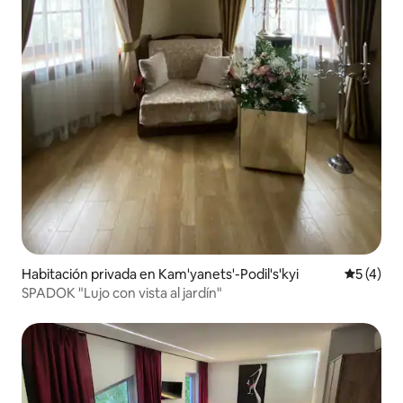
Habitación privada en Kam'yanets'-Podil's'kyi
Calificac
5 (4)
SPADOK "Lujo con vista al jardín"