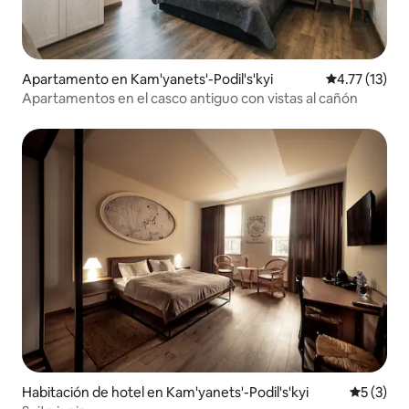
Apartamento en Kam'yanets'-Podil's'kyi
Calificación 
4.77 (13)
Apartamentos en el casco antiguo con vistas al cañón
Habitación de hotel en Kam'yanets'-Podil's'kyi
Calificac
5 (3)