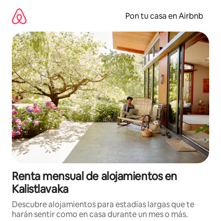
Omite
el
Pon tu casa en Airbnb
contenido
Renta mensual de alojamientos en
Kalistlavaka
Descubre alojamientos para estadías largas que te
harán sentir como en casa durante un mes o más.