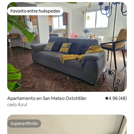
Favorito entre huéspedes
Favorito entre huéspedes
Apartamento en San Mateo Oxtotitlán
Calificación p
4.96 (48)
cielo Azul
Superanfitrión
Superanfitrión