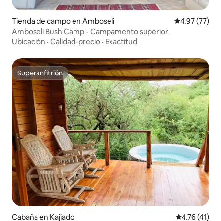
Tienda de campo en Amboseli
Calificación 
4.97 (77)
Amboseli Bush Camp - Campamento superior
Ubicación
·
Calidad-precio
·
Exactitud
Superanfitrión
Superanfitrión
Cabaña en Kajiado
Calificación 
4.76 (41)