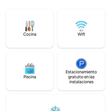
combina la natural
silvestre, ¡no te aburrirás! Nuestro
comodidad y el rel
amable personal se encarga de la
luminosa sala de e
limpieza, la preparación de alimentos y el
una acogedora ch
lavado de platos. Bonus: a veces hay un
piscina perfectam
sexto dormitorio disponible, ¡solo tienes
corazón de la casa. Pase los días junto
que preguntar! Se puede reservar con
la piscina, las tard
antelación un chef y/o masajista.
fogata y las noches
Cocina
Wifi
total privacidad.
Estacionamiento
Piscina
gratuito en las
instalaciones