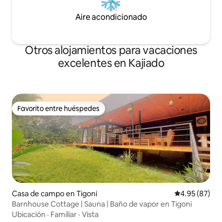
Aire acondicionado
Otros alojamientos para vacaciones
excelentes en Kajiado
Favorito entre huéspedes
Favorito entre huéspedes
Casa de campo en Tigoni
Calificación p
4.95 (87)
Barnhouse Cottage | Sauna | Baño de vapor en Tigoni
Ubicación
·
Familiar
·
Vista