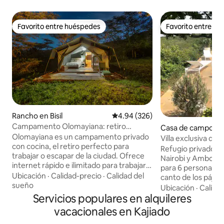
Favorito entre huéspedes
Favorito entre h
Favorito entre huéspedes
Favorito entre h
Rancho en Bisil
Calificación promedio: 4.94 de 5
4.94 (326)
Campamento Olomayiana: retiro
Casa de campo en
privado, senderismo y caballos.
Olomayiana es un campamento privado
a Hills, Il’Bisil
Villa exclusiva de 
con cocina, el retiro perfecto para
de Nairobi con pis
Refugio privado en
trabajar o escapar de la ciudad. Ofrece
Nairobi y Amboseli
internet rápido e ilimitado para trabajar a
para 6 personas Despiértese con el
distancia, además de paz y tranquilidad.
Ubicación
·
Calidad-precio
·
Calidad del
canto de los pájaro
Las cinco habitaciones con baño (tiendas
sueño
panorámicas de la
Ubicación
·
Calida
de campaña y casas de campo) están
Servicios populares en alquileres
su propia casa aisl
repartidas por todo el campamento para
solo 1 hora y 45 minu
vacacionales en Kajiado
mayor privacidad. Disfruta de la piscina,
para familias y gru
caballos, senderismo, masajes y vida