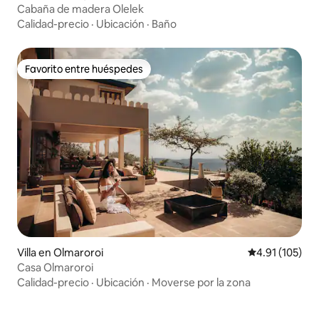
Cabaña de madera Olelek
Calidad-precio
·
Ubicación
·
Baño
Favorito entre huéspedes
Favorito entre huéspedes
Villa en Olmaroroi
Calificación p
4.91 (105)
Casa Olmaroroi
Calidad-precio
·
Ubicación
·
Moverse por la zona