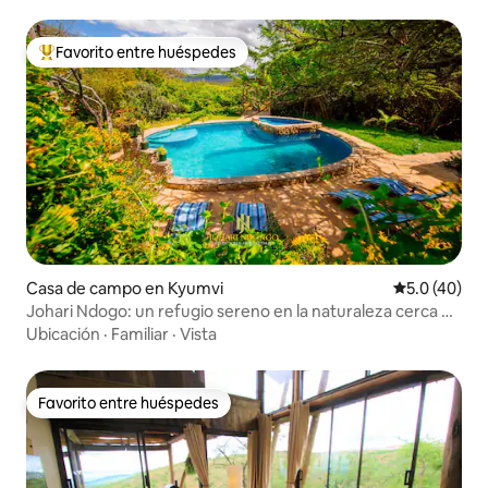
Favorito entre huéspedes
Favorito entre huéspedes preferido
Casa de campo en Kyumvi
Calificación
5.0 (40)
Johari Ndogo: un refugio sereno en la naturaleza cerca de
Nairobi
Ubicación
·
Familiar
·
Vista
Favorito entre huéspedes
Favorito entre huéspedes