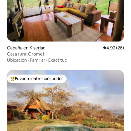
Cabaña en Kiserian
Calificación p
4.92 (26)
Casa rural Oromet
Ubicación
·
Familiar
·
Exactitud
Favorito entre huéspedes
Favorito entre huéspedes preferido