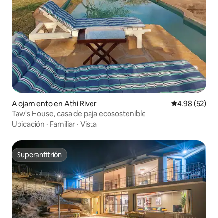
Alojamiento en Athi River
Calificación p
4.98 (52)
Taw's House, casa de paja ecosostenible
Ubicación
·
Familiar
·
Vista
Superanfitrión
Superanfitrión