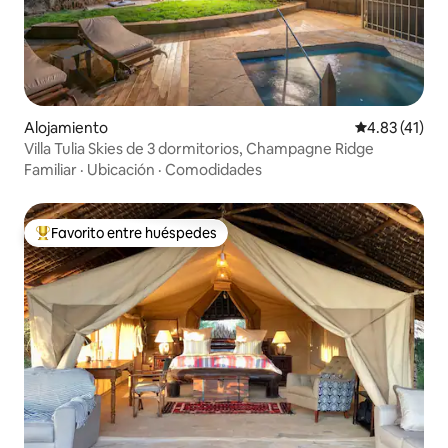
Alojamiento
Calificación 
4.83 (41)
Villa Tulia Skies de 3 dormitorios, Champagne Ridge
Familiar
·
Ubicación
·
Comodidades
Favorito entre huéspedes
Favorito entre huéspedes preferido