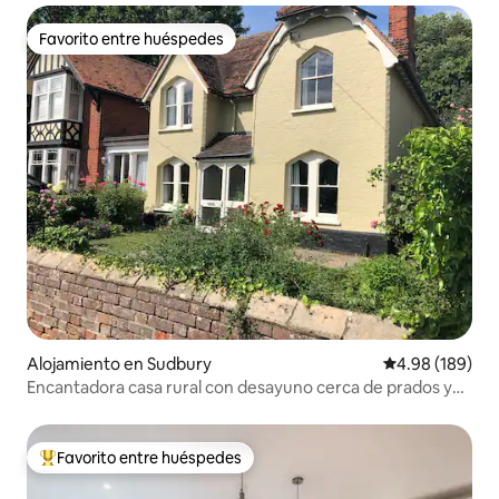
Favorito entre huéspedes
Favorito entre huéspedes
Alojamiento en Sudbury
Calificación pr
4.98 (189)
Encantadora casa rural con desayuno cerca de prados y
parque
Favorito entre huéspedes
Favorito entre huéspedes preferido