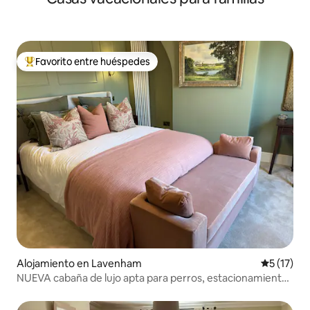
Favorito entre huéspedes
Favorito entre huéspedes preferido
Alojamiento en Lavenham
Calificaci
5 (17)
NUEVA cabaña de lujo apta para perros, estacionamiento
para vehículos eléctricos, jardín