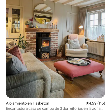
Alojamiento en Hasketon
Calificación p
4.99 (116)
Encantadora casa de campo de 3 dormitorios en la zona