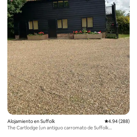
Alojamiento en Suffolk
Calificación pr
4.94 (288)
The Cartlodge (un antiguo carromato de Suffolk
reconvertido)