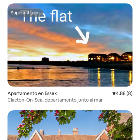
Superanfitrión
Superanfitrión
Apartamento en Essex
Calificación 
4.88 (8)
Clacton-On-Sea, departamento junto al mar