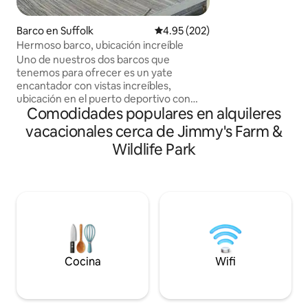
minutos de alguno
emblemáticos de Su
Barco en Suffolk
Calificación promedio: 4.95 de 5
4.95 (202)
Hoo, que aparece e
Hermoso barco, ubicación increíble
Despiértate con e
Uno de nuestros dos barcos que
mallores salvajes 
tenemos para ofrecer es un yate
ciruelas jugosas 
encantador con vistas increíbles,
una aventura a tr
ubicación en el puerto deportivo con
Perfecto para cam
Comodidades populares en alquileres
capacidad para 4 personas, lugar
bicicleta, explora
perfecto para reunirse o simplemente
esconderse.
vacacionales cerca de Jimmy's Farm &
para relajarse. Increíblemente cálido y
Wildlife Park
acogedor, con calefacción, todo lo que
necesitas para unos días de descanso,
con cafetera, TV, chimenea, 2 baños,
ducha caliente, 1 cama doble, 2
individuales, lavadora, nevera y
congelador, aparcamiento gratuito en el
lugar. ¿Qué más se puede pedir? Si no
encuentras la fecha que necesitas,
consulta nuestro otro barco.
Cocina
Wifi
https://air.tl/tOyHUoiv