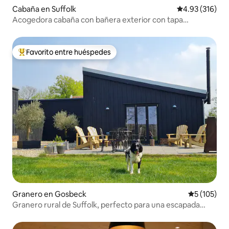
Cabaña en Suffolk
Calificación p
4.93 (316)
Acogedora cabaña con bañera exterior con tapa
enrollable y estufa de leña
Favorito entre huéspedes
Favorito entre huéspedes preferido
Granero en Gosbeck
Calificació
5 (105)
Granero rural de Suffolk, perfecto para una escapada
tranquila.