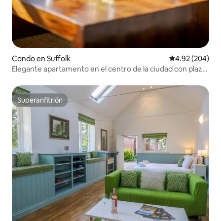
Condo en Suffolk
Calificación pr
4.92 (204)
Elegante apartamento en el centro de la ciudad con plaza
de aparcamiento
Superanfitrión
Superanfitrión