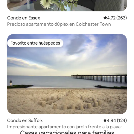
Condo en Essex
Calificación p
4.72 (263)
Precioso apartamento dúplex en Colchester Town
Favorito entre huéspedes
Favorito entre huéspedes
Condo en Suffolk
Calificación pr
4.94 (124)
Impresionante apartamento con jardín frente a la playa:
Casas vacacionales para familias
se admiten perros