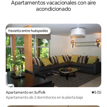
Apartamentos vacacionales con aire
de Woodbridge
acondicionado
Favorito entre huéspedes
Favorito entre huéspedes
Apartamento en Suffolk
Calificac
5 (5)
Apartamento de 2 dormitorios en la planta baja