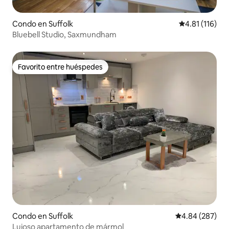
Condo en Suffolk
Calificación p
4.81 (116)
Bluebell Studio, Saxmundham
Favorito entre huéspedes
Favorito entre huéspedes
Condo en Suffolk
Calificación pr
4.84 (287)
Lujoso apartamento de mármol