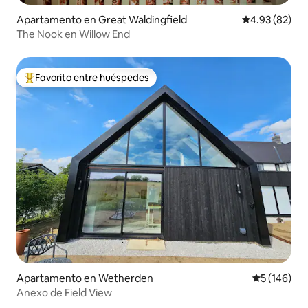
Apartamento en Great Waldingfield
Calificación p
4.93 (82)
The Nook en Willow End
Favorito entre huéspedes
Favorito entre huéspedes preferido
Apartamento en Wetherden
Calificació
5 (146)
Anexo de Field View