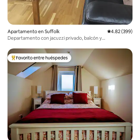
Apartamento en Suffolk
Calificación pr
4.82 (399)
Departamento con jacuzzi privado, balcón y
estacionamiento
Favorito entre huéspedes
Favorito entre huéspedes preferido