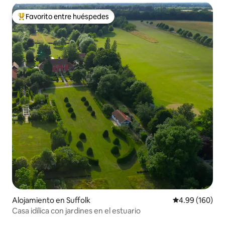
Favorito entre huéspedes
Favorito entre huéspedes preferido
Alojamiento en Suffolk
Calificación pr
4.99 (160)
Casa idílica con jardines en el estuario