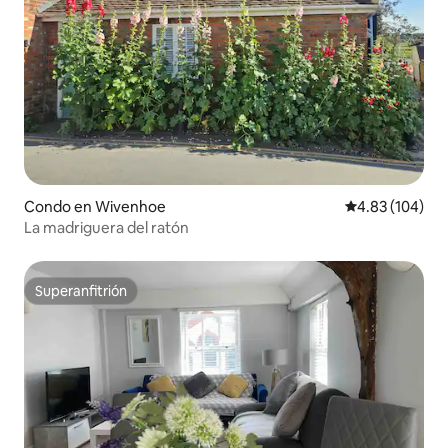
Condo en Wivenhoe
Calificación pr
4.83 (104)
La madriguera del ratón
Superanfitrión
Superanfitrión