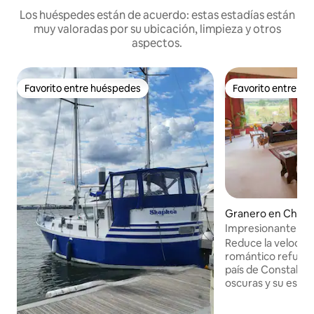
Los huéspedes están de acuerdo: estas estadías están
muy valoradas por su ubicación, limpieza y otros
aspectos.
Favorito entre huéspedes
Favorito entre h
Favorito entre huéspedes
Favorito entre h
Granero en Chatt
Impresionante co
granero de Suffol
Reduce la velocida
romántico refugio 
país de Constable. The Hay Barn, con su
oscuras y su estuf
encuentra tranqui
de ondulantes tier