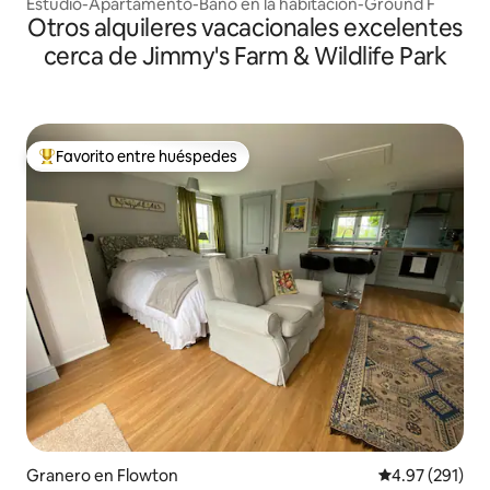
Estudio-Apartamento-Baño en la habitacion-Ground F
Otros alquileres vacacionales excelentes
cerca de Jimmy's Farm & Wildlife Park
Favorito entre huéspedes
Favorito entre huéspedes preferido
Granero en Flowton
Calificación p
4.97 (291)