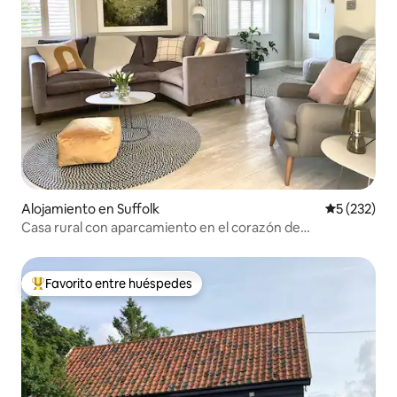
Alojamiento en Suffolk
Calificació
5 (232)
Casa rural con aparcamiento en el corazón de
Woodbridge
Favorito entre huéspedes
Favorito entre huéspedes preferido