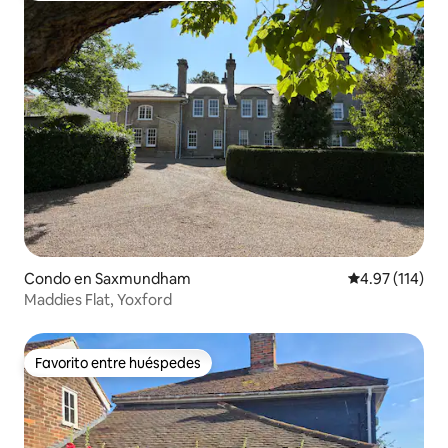
Condo en Saxmundham
Calificación p
4.97 (114)
Maddies Flat, Yoxford
Favorito entre huéspedes
Favorito entre huéspedes