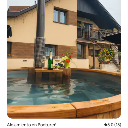
Alojamiento en Podtureň
Calificación
5.0 (15)