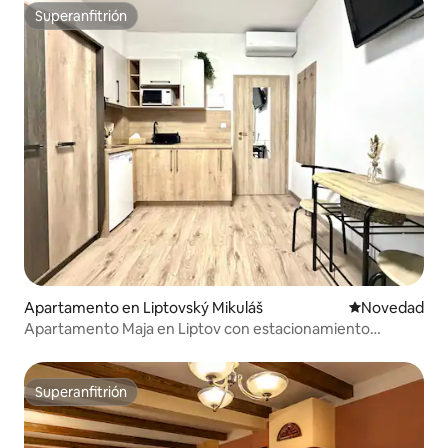
Superanfitrión
Superanfitrión
Apartamento en Liptovský Mikuláš
Lugar para ho
Novedad
Apartamento Maja en Liptov con estacionamiento
gratuito
Superanfitrión
Superanfitrión