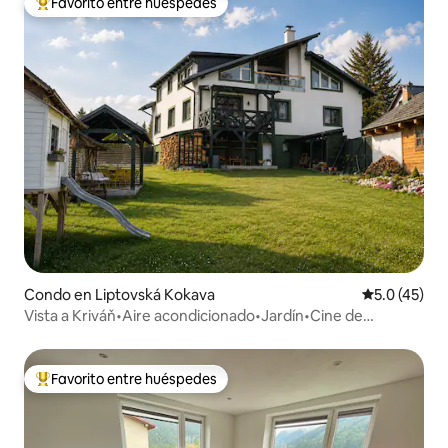
Favorito entre huéspedes
Favorito entre huéspedes preferido
Condo en Liptovská Kokava
Calificación
5.0 (45)
Vista a Kriváň•Aire acondicionado•Jardín•Cine de
verano•Senderos directos
Favorito entre huéspedes
Favorito entre huéspedes preferido