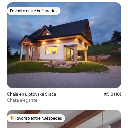
Favorito entre huéspedes
Favorito entre huéspedes
Chalé en Liptovské Sliače
Calificación
5.0 (10)
Chata elegante
Favorito entre huéspedes
Favorito entre huéspedes preferido