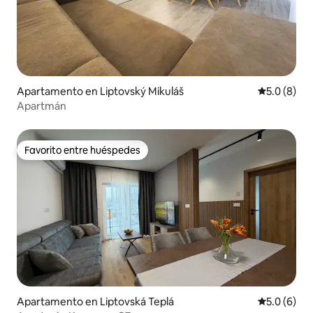
Apartamento en Liptovský Mikuláš
Calificació
5.0 (8)
Apartmán
Favorito entre huéspedes
Favorito entre huéspedes
Apartamento en Liptovská Teplá
Calificació
5.0 (6)