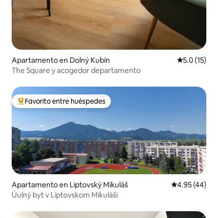
Apartamento en Dolný Kubín
Calificación
5.0 (15)
The Square y acogedor departamento
Favorito entre huéspedes
Favorito entre huéspedes preferido
Apartamento en Liptovský Mikuláš
Calificación 
4.95 (44)
Úulný byt v Liptovskom Mikuláši