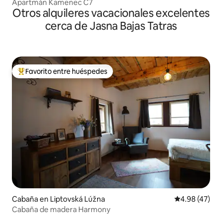
Apartmán Kamenec C7
Otros alquileres vacacionales excelentes
cerca de Jasna Bajas Tatras
Favorito entre huéspedes
Favorito entre huéspedes preferido
Cabaña en Liptovská Lúžna
Calificación 
4.98 (47)
Cabaña de madera Harmony