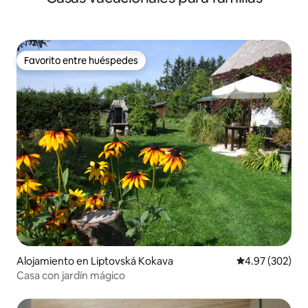
Favorito entre huéspedes
Favorito entre huéspedes
Alojamiento en Liptovská Kokava
Calificación pr
4.97 (302)
Casa con jardín mágico