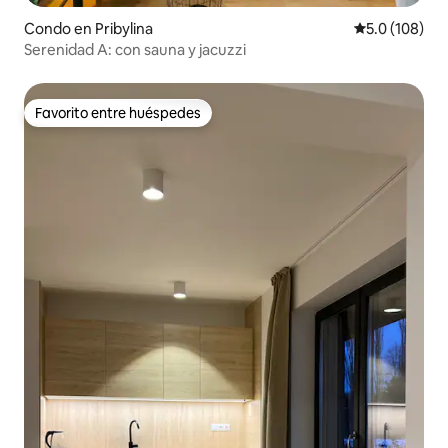
Condo en Pribylina
Calificación 
5.0 (108)
Serenidad A: con sauna y jacuzzi
Favorito entre huéspedes
Favorito entre huéspedes