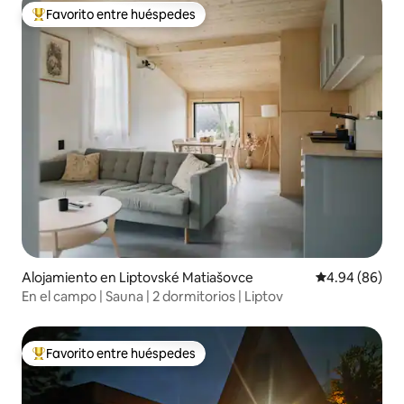
Favorito entre huéspedes
Favorito entre huéspedes preferido
Alojamiento en Liptovské Matiašovce
Calificación p
4.94 (86)
En el campo | Sauna | 2 dormitorios | Liptov
Favorito entre huéspedes
Favorito entre huéspedes preferido