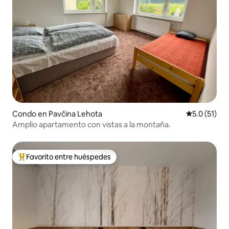
Condo en Pavčina Lehota
Calificación
5.0 (51)
Amplio apartamento con vistas a la montaña.
Favorito entre huéspedes
Favorito entre huéspedes preferido