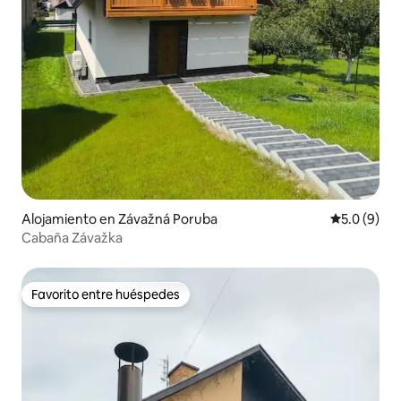
Alojamiento en Závažná Poruba
Calificació
5.0 (9)
Cabaña Závažka
Favorito entre huéspedes
Favorito entre huéspedes