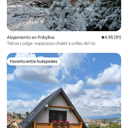
Alojamiento en Pribylina
Calificación 
4.95 (91)
Tatras Lodge: espacioso chalet a orillas del río
Favorito entre huéspedes
Favorito entre huéspedes