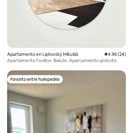
Apartamento en Liptovský Mikuláš
Calificación p
4.96 (24)
Apartamento FoxBox. Balcón. Aparcamiento gratuito.
Favorito entre huéspedes
Favorito entre huéspedes