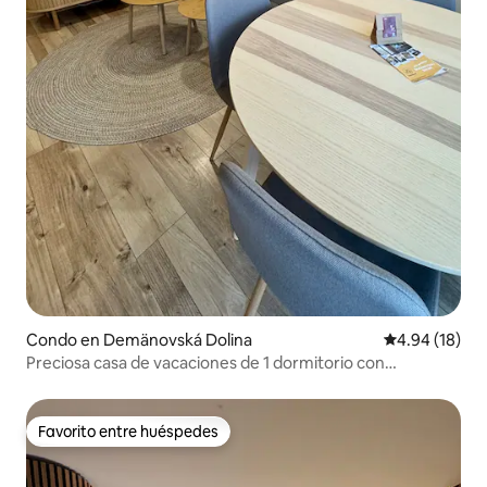
Condo en Demänovská Dolina
Calificación 
4.94 (18)
Preciosa casa de vacaciones de 1 dormitorio con
aparcamiento gratuito
Favorito entre huéspedes
Favorito entre huéspedes