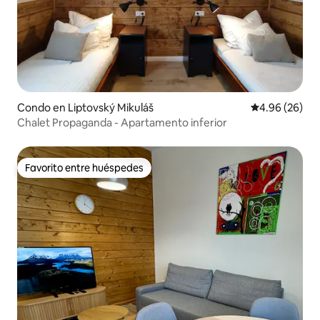
Condo en Liptovský Mikuláš
Calificación p
4.96 (26)
Chalet Propaganda - Apartamento inferior
Favorito entre huéspedes
Favorito entre huéspedes