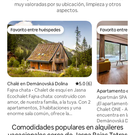
muy valoradas por su ubicación, limpieza y otros
aspectos.
Favorito entre huéspedes
Favorito entre h
Favorito entre huéspedes
Favorito entre h
Chalé en Demänovská Dolina
Calificación promedio: 5.0 de
5.0 (6)
Fajna chata • Chalet de esquí en Jasna
Apartamento en 
Ecochalet Fajna chata: construido con
Dolina
Apartmán SPA - C
amor, de nuestra familia, a la tuya. Con 2
¡El apartamento má
apartamentos, 3 habitaciones y una
Chalet ONE - Apa
enorme sala común, ofrece la
encuentra en la z
combinación perfecta de privacidad y
Demänovská Dolin
diversión. Cada habitación ofrece 2
Comodidades populares en alquileres
junto al lago y en 
camas con una disposición flexible para
apartamento tiene