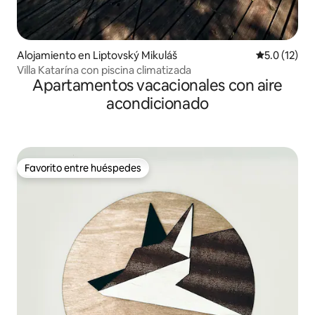
Alojamiento en Liptovský Mikuláš
Calificación
5.0 (12)
Villa Katarína con piscina climatizada
Apartamentos vacacionales con aire
acondicionado
Favorito entre huéspedes
Favorito entre huéspedes