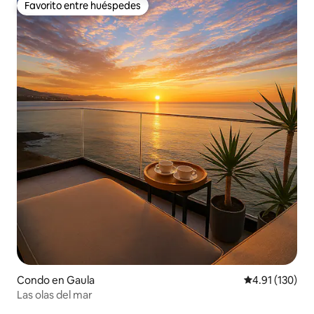
Favorito entre huéspedes
Favorito entre huéspedes
Condo en Gaula
Calificación p
4.91 (130)
Las olas del mar