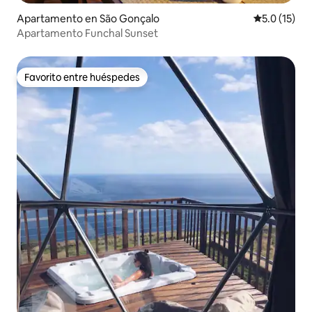
Apartamento en São Gonçalo
Calificación
5.0 (15)
Apartamento Funchal Sunset
Favorito entre huéspedes
Favorito entre huéspedes