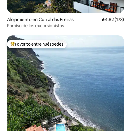
Alojamiento en Curral das Freiras
Calificación p
4.82 (173)
Paraíso de los excursionistas
Favorito entre huéspedes
Favorito entre huéspedes preferido