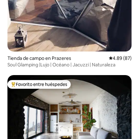
Tienda de campo en Prazeres
Calificación p
4.89 (87)
Soul Glamping |Lujo | Océano | Jacuzzi | Naturaleza
Favorito entre huéspedes
Favorito entre huéspedes preferido