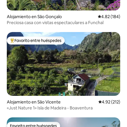
Alojamiento en São Gonçalo
Calificación pr
4.82 (184)
Preciosa casa con vistas espectaculares a Funchal
Favorito entre huéspedes
Favorito entre huéspedes preferido
Alojamiento en São Vicente
Calificación p
4.92 (212)
«Just Nature 1» Isla de Madeira - Boaventura
Favorito entre huéspedes