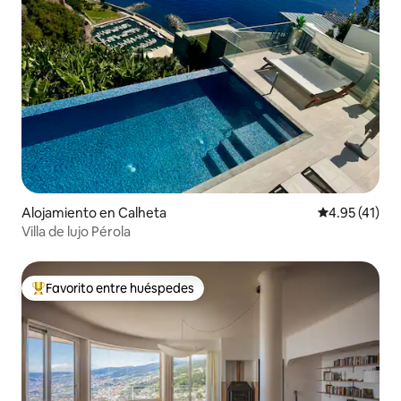
Alojamiento en Calheta
Calificación 
4.95 (41)
Villa de lujo Pérola
Favorito entre huéspedes
Favorito entre huéspedes preferido