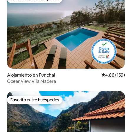
Favorito entre huéspedes
Alojamiento en Funchal
Calificación pr
4.86 (159)
OceanView Villa Madera
Favorito entre huéspedes
Favorito entre huéspedes