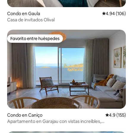
Condo en Gaula
Calificación pr
4.94 (106)
Casa de invitados Olival
Favorito entre huéspedes
Favorito entre huéspedes
Condo en Caniço
Calificación 
4.9 (155)
Apartamento en Garajau con vistas increíbles,
aparcamiento y wifi.