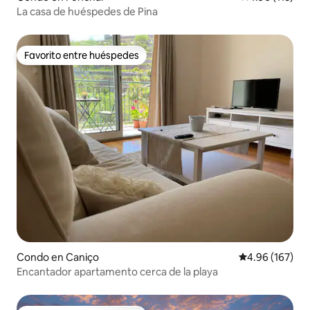
La casa de huéspedes de Pina
Favorito entre huéspedes
Favorito entre huéspedes
Condo en Caniço
Calificación pr
4.96 (167)
Encantador apartamento cerca de la playa