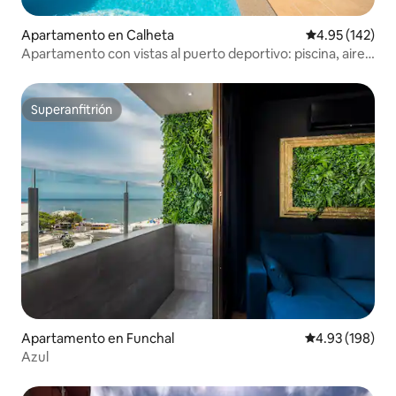
Apartamento en Calheta
Calificación p
4.95 (142)
Apartamento con vistas al puerto deportivo: piscina, aire
acondicionado y vistas al mar
Superanfitrión
Superanfitrión
Apartamento en Funchal
Calificación pr
4.93 (198)
Azul