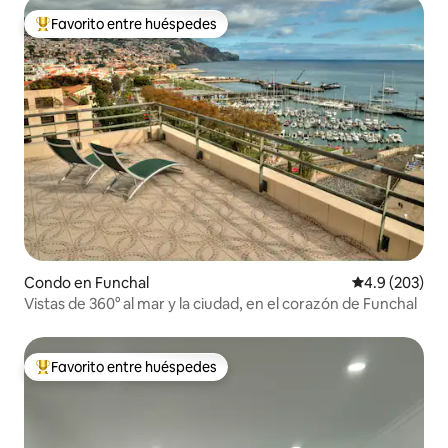
Favorito entre huéspedes
Favorito entre huéspedes preferido
Condo en Funchal
Calificación p
4.9 (203)
Vistas de 360° al mar y la ciudad, en el corazón de Funchal
Favorito entre huéspedes
Favorito entre huéspedes preferido