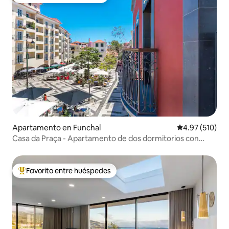
Favorito entre huéspedes
Apartamento en Funchal
Calificación p
4.97 (510)
Casa da Praça - Apartamento de dos dormitorios con
vistas a la plaza
Favorito entre huéspedes
Favorito entre huéspedes preferido