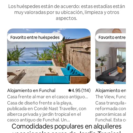
Los huéspedes están de acuerdo: estas estadías están
muy valoradas por su ubicación, limpieza y otros
aspectos.
Favorito entre huéspedes
Favorito entre h
Favorito entre huéspedes
Favorito entre h
Alojamiento en Funchal
Calificación promedio: 4.95 de 5
4.95 (114)
Alojamiento en Fu
Casa frente al mar en el casco antiguo
The View, Funchal
de Funchal con piscina y jardín
Casa de diseño frente a la playa,
Casa tranquila de 
publicada en Condé Nast Traveller, con
reformada con fant
alberca privada y jardín tropical en el
panorámicas al mar
casco antiguo de Funchal. Un
Funchal. Esta cóm
Comodidades populares en alquileres
impresionante oasis a solo 5 minutos a
contemporánea se 
pie del centro de la ciudad, la playa y los
pared de cristal a