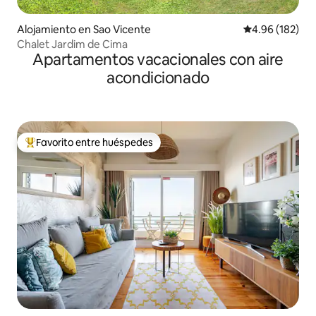
Alojamiento en Sao Vicente
Calificación pr
4.96 (182)
Chalet Jardim de Cima
Apartamentos vacacionales con aire
acondicionado
Favorito entre huéspedes
Favorito entre huéspedes preferido