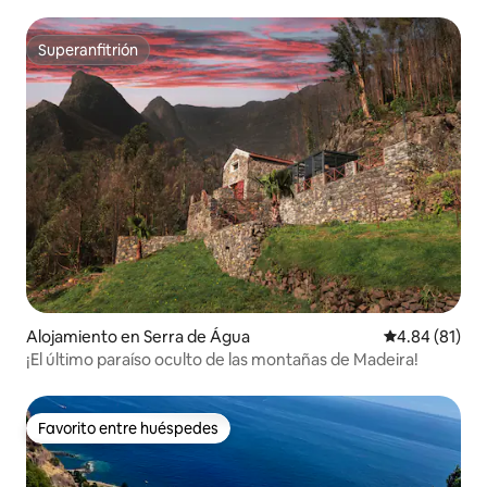
encanto de Babosas
Superanfitrión
Superanfitrión
Alojamiento en Serra de Água
Calificación 
4.84 (81)
¡El último paraíso oculto de las montañas de Madeira!
Favorito entre huéspedes
Favorito entre huéspedes