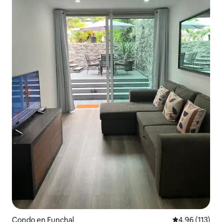
Condo en Funchal
Calificación p
4.96 (113)