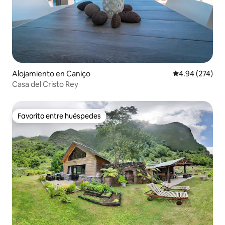
Alojamiento en Caniço
Calificación pr
4.94 (274)
Casa del Cristo Rey
Favorito entre huéspedes
Favorito entre huéspedes