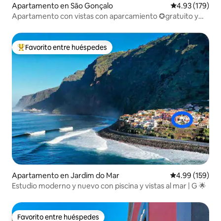
Apartamento en São Gonçalo
Calificación p
4.93 (179)
Apartamento con vistas con aparcamiento ✪gratuito y
puestas de sol✪ increíbles
Favorito entre huéspedes
Favorito entre huéspedes preferido
Apartamento en Jardim do Mar
Calificación pr
4.99 (159)
Estudio moderno y nuevo con piscina y vistas al mar | G 🌟
Favorito entre huéspedes