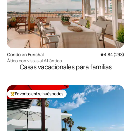
Condo en Funchal
Calificación pr
4.84 (293)
Ático con vistas al Atlántico
Casas vacacionales para familias
Favorito entre huéspedes
Favorito entre huéspedes preferido