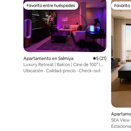
Favorito entre huéspedes
Favorito
Favorito entre huéspedes
Favorito
Apartamento en Salmiya
Calificación promed
5 (21)
Luxury Retreat | Balcón | Cine de 100” |
Salmiya
Ubicación
·
Calidad-precio
·
Check-out
Apartame
SEA View 
con vistas
Estacion