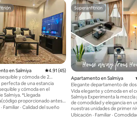
itrión
Superanfitrión
itrión
Superanfitrión
nto en Salmiya
Calificación promedio: 4.91 de 5, 45 reseñas
4.91 (45)
asequible y cómoda de 2
Apartamento en Salmiya
 4.86 de 5, 91 reseñas
os
 perfecta de una estancia
Elegante departamento de dos
asequible y cómoda en el
habitaciones + 5G + Netflix 07
Vida elegante y cómoda en el 
e Salmiya. *Llegada
Salmiya Experimenta la mezcla perfecta
(código proporcionado antes
de comodidad y elegancia en u
ada) * Elapartamento tiene 2
·
Familiar
·
Calidad del sueño
nuestras unidades de primer ni
s y uno es el principal con baño
donde te sentirás como en tu p
Ubicación
·
Familiar
·
Comodida
*Ambos dormitorios tienen
casa. Con una ubicación ideal en
maño queen (160*200)
vibrante corazón de Salmiya, e
 para 2 personas. *
espacio está diseñado pensand
ento tiene internet 5G. * TV