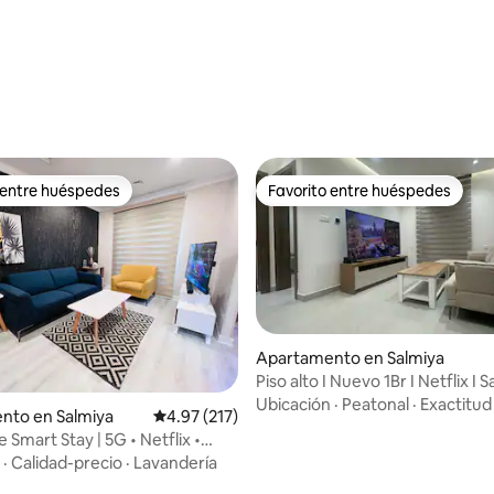
 entre huéspedes
Favorito entre huéspedes
 entre huéspedes
Favorito entre huéspedes
Apartamento en Salmiya
Piso alto I Nuevo 1Br I Netflix I 
Ubicación
·
Peatonal
·
Exactitud
nto en Salmiya
Calificación promedio: 4.97 de 5, 217 reseñas
4.97 (217)
io: 5 de 5, 53 reseñas
e Smart Stay | 5G • Netflix •
·
Calidad-precio
·
Lavandería