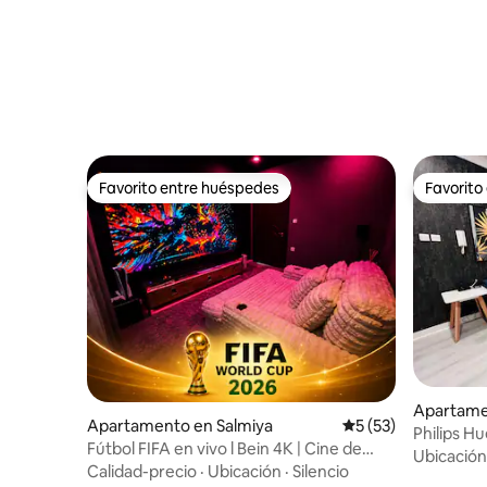
Favorito entre huéspedes
Favorito
Favorito entre huéspedes
Favorito
Apartame
Apartamento en Salmiya
Calificación promed
5 (53)
Philips Hu
Fútbol FIFA en vivo l Bein 4K | Cine de
Espresso
Ubicación
100” | ATMOS
Calidad-precio
·
Ubicación
·
Silencio