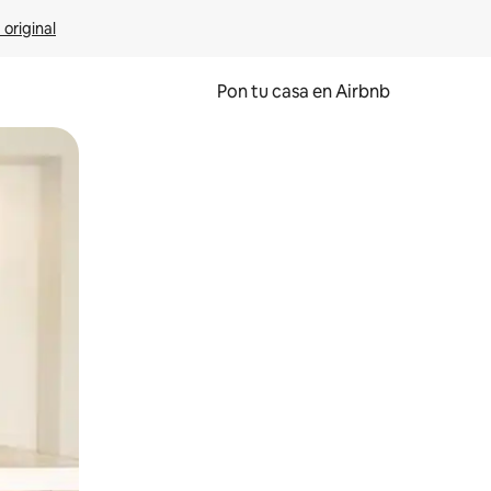
 original
Pon tu casa en Airbnb
o o desliza el dedo.