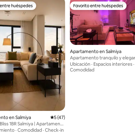
 entre huéspedes
Favorito entre huéspedes
 entre huéspedes
Favorito entre huéspedes
Apartamento en Salmiya
Apartamento tranquilo y elega
io: 5 de 5, 21 reseñas
dormitorios | ¡Salmiya!
Ubicación
·
Espacios interiores
·
Comodidad
nto en Salmiya
Calificación promedio: 5 de 5, 47 reseñas
5 (47)
Bliss 1BR Salmiya | Apartamento
 al mar
amiento
·
Comodidad
·
Check-in