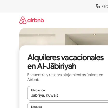
Omite
Part
el
contenido
Alquileres vacacionales
en Al-Jābiriyah
Encuentra y reserva alojamientos únicos en
Airbnb
Ubicación
Cuando los resultados estén disponibles, navega co
Llegada