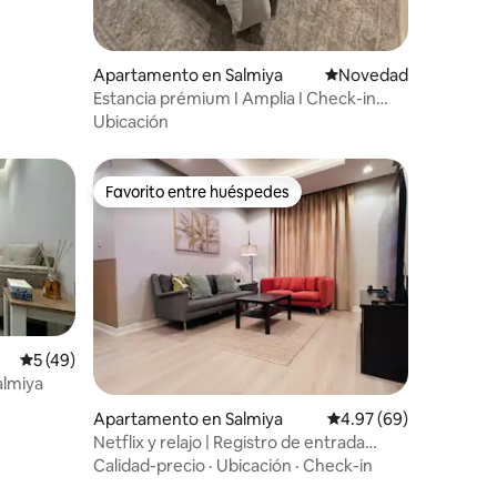
Apartamento en Salmiya
Lugar para hospedars
Novedad
Estancia prémium I Amplia I Check-in
autónomo - Salmiya
Ubicación
Favorito entre huéspedes
Favorito entre huéspedes
Calificación promedio: 5 de 5, 49 reseñas
5 (49)
Salmiya
Apartamento en Salmiya
Calificación promedio:
4.97 (69)
Netflix y relajo | Registro de entrada
autónomo y tranquilo en Salmiya
Calidad-precio
·
Ubicación
·
Check-in