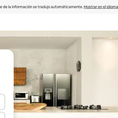
e de la información se tradujo automáticamente. 
Mostrar en el idioma
n las teclas de flecha hacia arriba y hacia abajo o explora con el tact