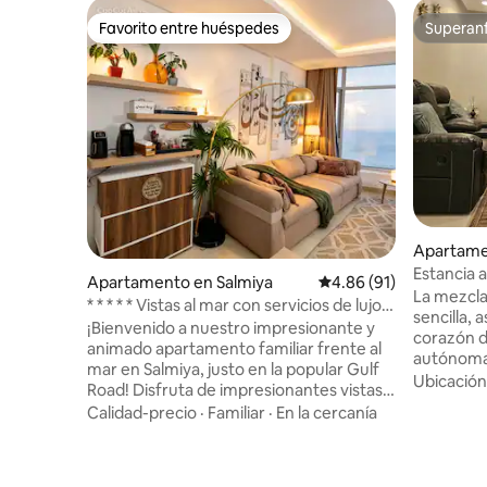
Favorito entre huéspedes
Superanf
Favorito entre huéspedes
Superanf
Apartame
Estancia 
Apartamento en Salmiya
Calificación promedio:
4.86 (91)
dormitori
La mezcla
* * * * * Vistas al mar con servicios de lujo
sencilla, 
en Salmiya
¡Bienvenido a nuestro impresionante y
corazón d
animado apartamento familiar frente al
autónoma
mar en Salmiya, justo en la popular Gulf
de la lleg
Ubicación
Road! Disfruta de impresionantes vistas
dormitorio
al mar desde el salón y los dormitorios.
Calidad-precio
·
Familiar
·
En la cercanía
adjunto. 
Salga a disfrutar de las nuevas
camas ta
actividades frente al mar y del pintoresco
perfectas
sendero para caminar. Este moderno
Elapartam