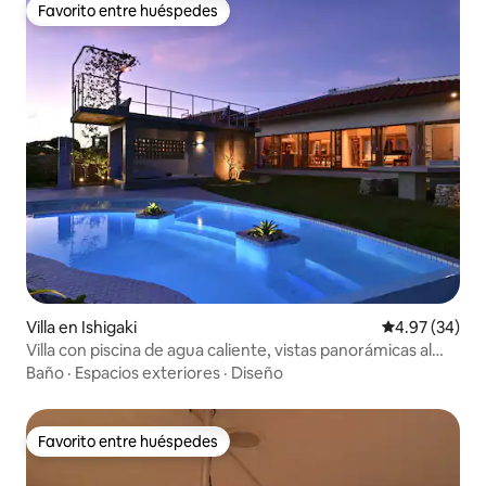
Favorito entre huéspedes
Favorito entre huéspedes
Villa en Ishigaki
Calificación p
4.97 (34)
Villa con piscina de agua caliente, vistas panorámicas al
mar, instalaciones para barbacoa, capacidad para 8
Baño
·
Espacios exteriores
·
Diseño
adultos y niños (gratis para niños que duermen con sus
padres), Ishigaki Hills
Favorito entre huéspedes
Favorito entre huéspedes