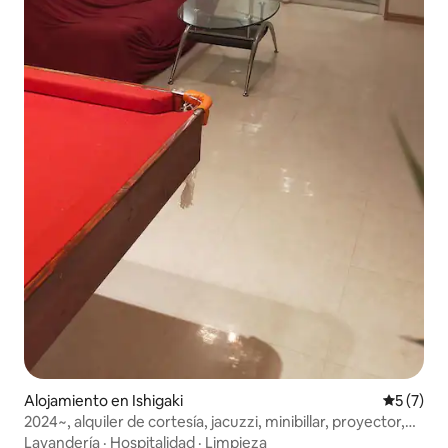
Alojamiento en Ishigaki
Calificac
5 (7)
2024~, alquiler de cortesía, jacuzzi, minibillar, proyector,
zona de barbacoa, 60 m², 1 piso, Wii
Lavandería
·
Hospitalidad
·
Limpieza