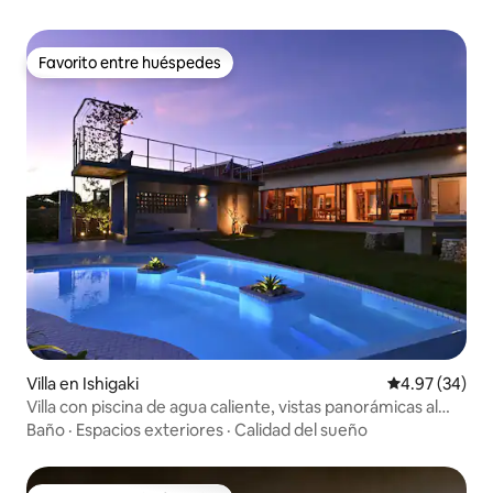
Favorito entre huéspedes
Favorito entre huéspedes
Villa en Ishigaki
Calificación p
4.97 (34)
Villa con piscina de agua caliente, vistas panorámicas al
mar, instalaciones para barbacoa, capacidad para 8
Baño
·
Espacios exteriores
·
Calidad del sueño
adultos y niños (gratis para niños que duermen con sus
padres), Ishigaki Hills