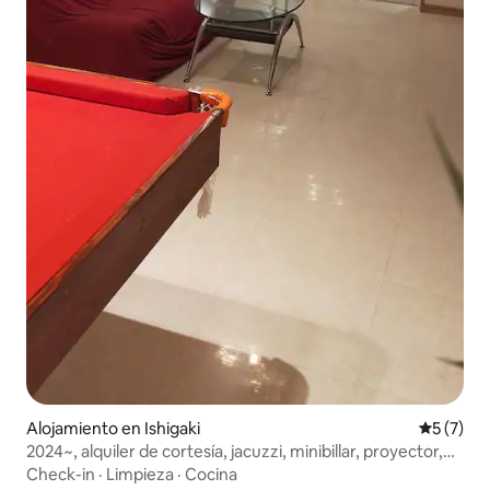
Alojamiento en Ishigaki
Calificac
5 (7)
2024~, alquiler de cortesía, jacuzzi, minibillar, proyector,
zona de barbacoa, 60 m², 1 piso, Wii
Check-in
·
Limpieza
·
Cocina