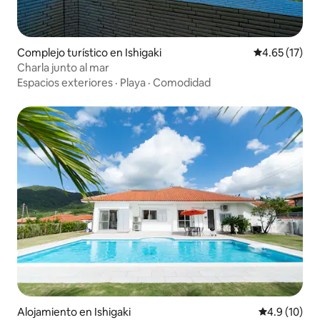
Complejo turístico en Ishigaki
Calificación 
4.65 (17)
Charla junto al mar
Espacios exteriores
·
Playa
·
Comodidad
Alojamiento en Ishigaki
Calificación
4.9 (10)