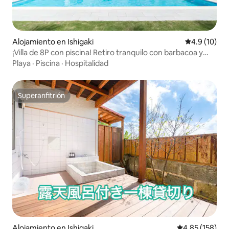
Alojamiento en Ishigaki
Calificación
4.9 (10)
¡Villa de 8P con piscina! Retiro tranquilo con barbacoa y
observación de estrellas
Playa
·
Piscina
·
Hospitalidad
Superanfitrión
Superanfitrión
Alojamiento en Ishigaki
Calificación p
4.85 (158)