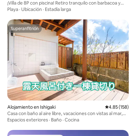
¡Villa de 8P con piscina! Retiro tranquilo con barbacoa y
observación de estrellas
Playa
·
Ubicación
·
Estadía larga
Superanfitrión
Superanfitrión
Alojamiento en Ishigaki
Calificación p
4.85 (158)
Casa con baño al aire libre, vacaciones con vistas al mar,
cielo estrellado por la noche, estacionamiento gratuito
Espacios exteriores
·
Baño
·
Cocina
para 3 coches, a 10 minutos del puerto