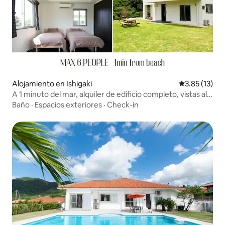
Alojamiento en Ishigaki
Calificación 
3.85 (13)
A 1 minuto del mar, alquiler de edificio completo, vistas al
mar, baño al aire libre, capacidad para 6 personas, ¡solo un
Baño
·
Espacios exteriores
·
Check-in
grupo al día!