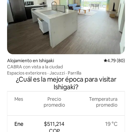
Alojamiento en Ishigaki
Calificación p
4.79 (80)
CABRA con vista a la ciudad
Espacios exteriores
·
Jacuzzi
·
Parrilla
¿Cuál es la mejor época para visitar
Ishigaki?
Mes
Precio
Temperatura
promedio
promedio
Ene
$511,214
19 °C
COP