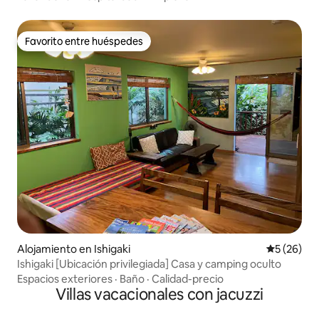
Favorito entre huéspedes
Favorito entre huéspedes
Alojamiento en Ishigaki
Calificaci
5 (26)
Ishigaki [Ubicación privilegiada] Casa y camping oculto
Espacios exteriores
·
Baño
·
Calidad-precio
Villas vacacionales con jacuzzi