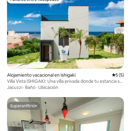
Favorito entre huéspedes
Alojamiento vacacional en Ishigaki
Calificac
5 (5)
Villa Vista ISHIGAKI: Una villa privada donde tu estancia se
convierte en una experiencia de vida
Jacuzzi
·
Baño
·
Ubicación
Superanfitrión
Superanfitrión