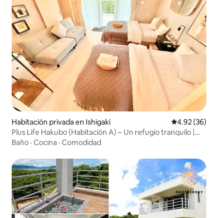
Habitación privada en Ishigaki
Calificación p
4.92 (36)
Plus Life Hakubo (Habitación A) ~ Un refugio tranquilo |
Con cocina y secadora, experiencias marítimas y
Baño
·
Cocina
·
Comodidad
naturales