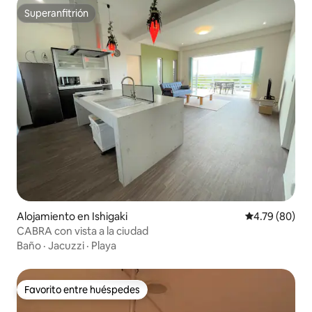
Superanfitrión
Superanfitrión
Alojamiento en Ishigaki
Calificación p
4.79 (80)
CABRA con vista a la ciudad
Baño
·
Jacuzzi
·
Playa
Favorito entre huéspedes
Favorito entre huéspedes