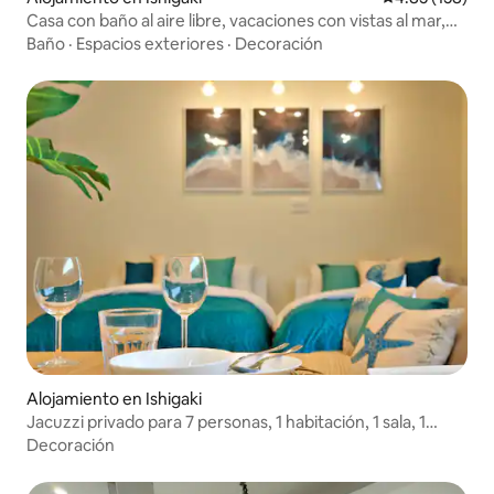
Casa con baño al aire libre, vacaciones con vistas al mar,
cielo estrellado por la noche, estacionamiento gratuito
Baño
·
Espacios exteriores
·
Decoración
para 3 coches, a 10 minutos del puerto
Alojamiento en Ishigaki
Jacuzzi privado para 7 personas, 1 habitación, 1 sala, 1
cocina, 1 baño, Wi-Fi, 30 minutos al aeropuerto, lavandería
Decoración
en seco