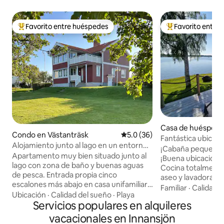
Favorito entre huéspedes
Favorito entre
Favorito entre huéspedes preferido
Favorito entre hu
Casa de huéspede
Condo en Västanträsk
Calificación promedio: 5.0 de 
5.0 (36)
sboda
Fantástica ubicació
Alojamiento junto al lago en un entorno
Umeälven.
¡Cabaña pequeña a 
tranquilo.
Apartamento muy bien situado junto al
¡Buena ubicación p
lago con zona de baño y buenas aguas
Cocina totalmente
de pesca. Entrada propia cinco
aseo y lavadora/se
escalones más abajo en casa unifamiliar.
48" con Chromeca
Familiar
·
Calidad-
Dos dormitorios, cocina totalmente
Ubicación
·
Calidad del sueño
·
Playa
cm. Sofá cama de 140 cm. S
equipada con comedor, salón/zona de
Servicios populares en alquileres
y bañera de hidrom
escritorio, ducha y WC. TV con
SEK/4 h bañera de
vacacionales en Innansjön
Chromecast. Wifi gratuito, conexión de