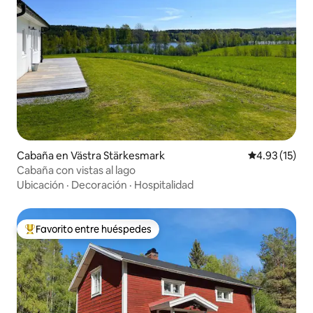
Cabaña en Västra Stärkesmark
Calificación 
4.93 (15)
Cabaña con vistas al lago
Ubicación
·
Decoración
·
Hospitalidad
Favorito entre huéspedes
Favorito entre huéspedes preferido