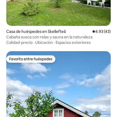
Casa de huéspedes en Skellefteå
Calificación 
4.93 (43)
Cabaña sueca con relax y sauna en la naturaleza
Calidad-precio
·
Ubicación
·
Espacios exteriores
Favorito entre huéspedes
Favorito entre huéspedes