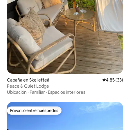
Cabaña en Skellefteå
Calificación 
4.85 (33)
Peace & Quiet Lodge
Ubicación
·
Familiar
·
Espacios interiores
Favorito entre huéspedes
Favorito entre huéspedes