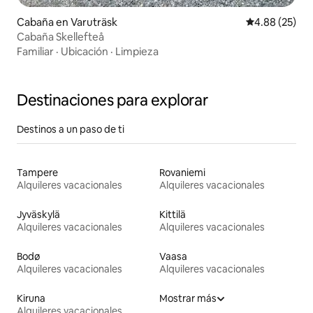
Cabaña en Varuträsk
Calificación p
4.88 (25)
Cabaña Skellefteå
Familiar
·
Ubicación
·
Limpieza
Destinaciones para explorar
Destinos a un paso de ti
Tampere
Rovaniemi
Alquileres vacacionales
Alquileres vacacionales
Jyväskylä
Kittilä
Alquileres vacacionales
Alquileres vacacionales
Bodø
Vaasa
Alquileres vacacionales
Alquileres vacacionales
Kiruna
Mostrar más
Alquileres vacacionales