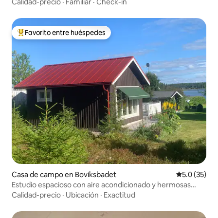
Calidad-precio
·
Familiar
·
Check-in
Favorito entre huéspedes
Favorito entre huéspedes preferido
Casa de campo en Boviksbadet
Calificación
5.0 (35)
Estudio espacioso con aire acondicionado y hermosas
vistas al mar
Calidad-precio
·
Ubicación
·
Exactitud