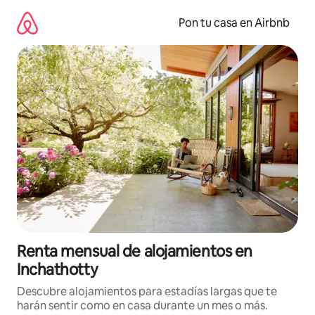
Omite
el
Pon tu casa en Airbnb
contenido
Renta mensual de alojamientos en
Inchathotty
Descubre alojamientos para estadías largas que te
harán sentir como en casa durante un mes o más.