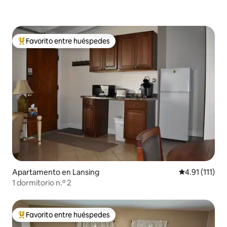
Favorito entre huéspedes
Favorito entre huéspedes preferido
Apartamento en Lansing
Calificación p
4.91 (111)
1 dormitorio n.º 2
Favorito entre huéspedes
Favorito entre huéspedes preferido