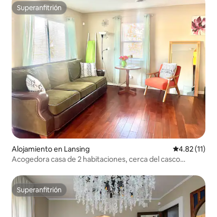
Superanfitrión
Superanfitrión
Alojamiento en Lansing
Calificación 
4.82 (11)
Acogedora casa de 2 habitaciones, cerca del casco
antiguo
Superanfitrión
Superanfitrión