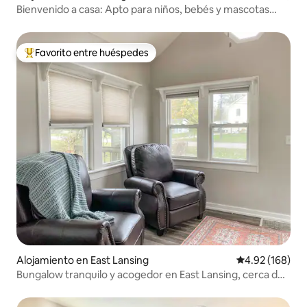
Bienvenido a casa: Apto para niños, bebés y mascotas
cerca de MSU
Favorito entre huéspedes
Favorito entre huéspedes preferido
Alojamiento en East Lansing
Calificación pr
4.92 (168)
Bungalow tranquilo y acogedor en East Lansing, cerca de
MSU