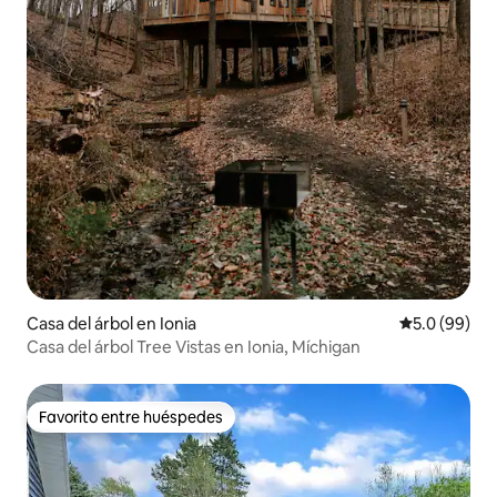
Casa del árbol en Ionia
Calificación
5.0 (99)
Casa del árbol Tree Vistas en Ionia, Míchigan
Favorito entre huéspedes
Favorito entre huéspedes