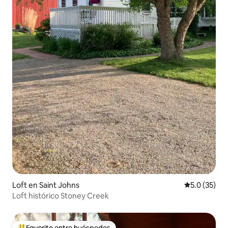
Loft en Saint Johns
Calificación
5.0 (35)
Loft histórico Stoney Creek
Favorito entre huéspedes