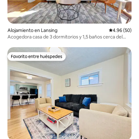
Alojamiento en Lansing
Calificación p
4.96 (50)
Acogedora casa de 3 dormitorios y 1,5 baños cerca del
centro, MSU y el Capitolio
Favorito entre huéspedes
Favorito entre huéspedes