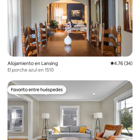
Alojamiento en Lansing
Calificación 
4.76 (34)
El porche azul en 1510
Favorito entre huéspedes
Favorito entre huéspedes