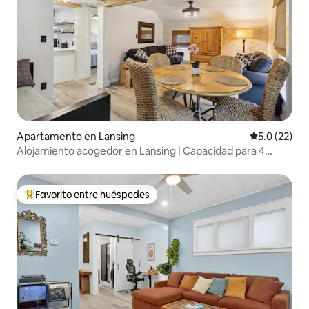
Apartamento en Lansing
Calificación
5.0 (22)
Alojamiento acogedor en Lansing | Capacidad para 4
personas | Cerca de Sparrow y del centro de la ciudad
Favorito entre huéspedes
Favorito entre huéspedes preferido