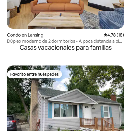
Condo en Lansing
Calificación 
4.78 (18)
Dúplex moderno de 2 dormitorios - A poca distancia a pie
Casas vacacionales para familias
del Capitolio y de la Facultad de Derecho
Favorito entre huéspedes
Favorito entre huéspedes