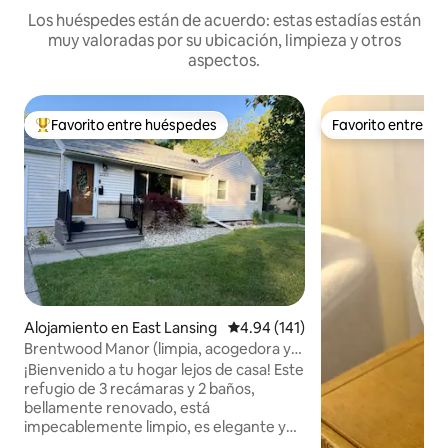
Los huéspedes están de acuerdo: estas estadías están
muy valoradas por su ubicación, limpieza y otros
aspectos.
Favorito entre huéspedes
Favorito entre h
Favorito entre huéspedes preferido
Favorito entre h
Alojamiento en East Lansing
Calificación promedio: 4.94 de 5
4.94 (141)
Brentwood Manor (limpia, acogedora y
tranquila)
¡Bienvenido a tu hogar lejos de casa! Este
refugio de 3 recámaras y 2 baños,
bellamente renovado, está
impecablemente limpio, es elegante y
está diseñado para la comodidad.