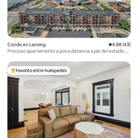
Condo en Lansing
Calificación 
4.88 (43)
Precioso apartamento a poca distancia a pie del estadio y
del centro de Lansing
Favorito entre huéspedes
Favorito entre huéspedes preferido