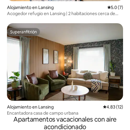
Alojamiento en Lansing
Calificació
5.0 (7)
Acogedor refugio en Lansing | 2 habitaciones cerca de
MSU y del centro de la ciudad
Superanfitrión
Superanfitrión
Alojamiento en Lansing
Calificación 
4.83 (12)
Encantadora casa de campo urbana
Apartamentos vacacionales con aire
acondicionado