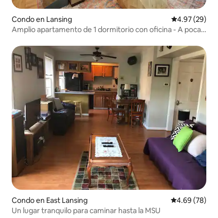
Condo en Lansing
Calificación p
4.97 (29)
Amplio apartamento de 1 dormitorio con oficina - A poca
distancia a pie del Capitolio y Law
Condo en East Lansing
Calificación p
4.69 (78)
Un lugar tranquilo para caminar hasta la MSU