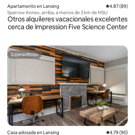
Apartamento en Lansing
Calificación p
4.87 (89)
Sparrow Annex, arriba, a menos de 3 km de MSU
Otros alquileres vacacionales excelentes
cerca de Impression Five Science Center
Superanfitrión
Superanfitrión
Casa adosada en Lansing
Calificación p
4.79 (90)