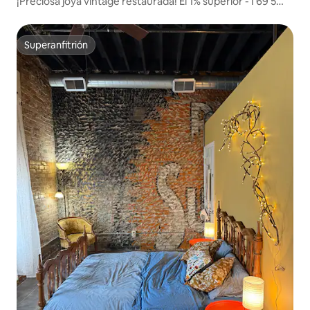
¡Preciosa joya vintage restaurada! El 1% superior - I 69 5
min
Superanfitrión
Superanfitrión