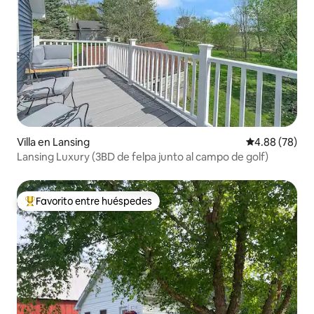
Villa en Lansing
Calificación p
4.88 (78)
Lansing Luxury (3BD de felpa junto al campo de golf)
Favorito entre huéspedes
Favorito entre huéspedes preferido