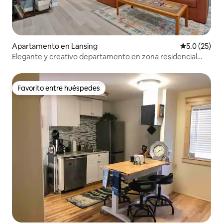
Apartamento en Lansing
Calificación
5.0 (25)
Elegante y creativo departamento en zona residencial
cerca del centro de la ciudad
Favorito entre huéspedes
Favorito entre huéspedes