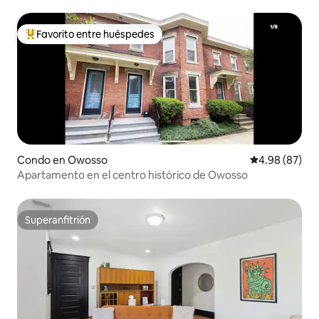
Favorito entre huéspedes
Favorito entre huéspedes preferido
Condo en Owosso
Calificación p
4.98 (87)
Apartamento en el centro histórico de Owosso
Superanfitrión
Superanfitrión