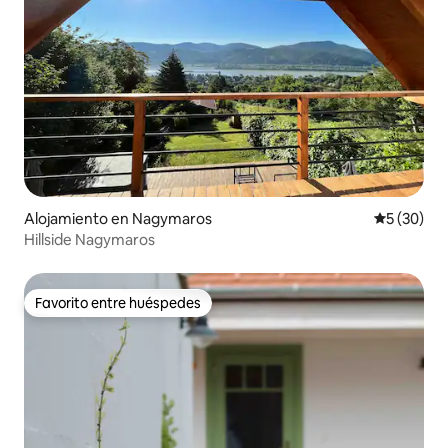
Alojamiento en Nagymaros
Calificaci
5 (30)
Hillside Nagymaros
Favorito entre huéspedes
Favorito entre huéspedes