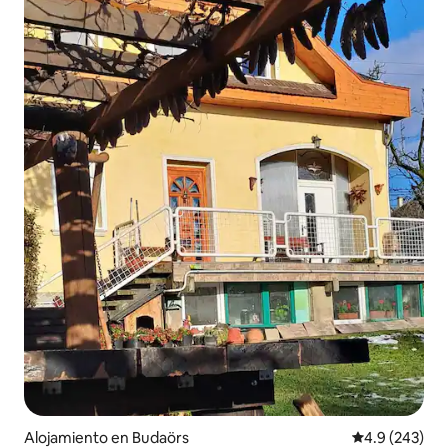
Alojamiento en Budaörs
Calificación p
4.9 (243)