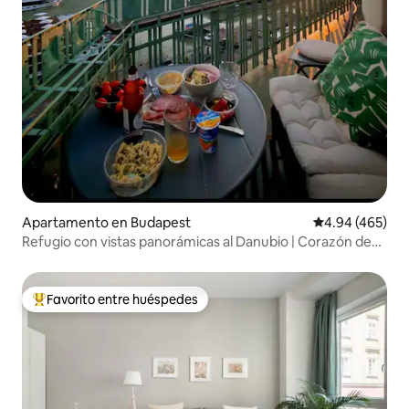
Apartamento en Budapest
Calificación pr
4.94 (465)
Refugio con vistas panorámicas al Danubio | Corazón de
Budapest
Favorito entre huéspedes
Favorito entre huéspedes preferido