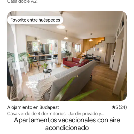
Casa doble A2.
Favorito entre huéspedes
Favorito entre huéspedes
Alojamiento en Budapest
Calificaci
5 (24)
Casa verde de 4 dormitorios | Jardín privado y
Apartamentos vacacionales con aire
estacionamiento gratuito
acondicionado