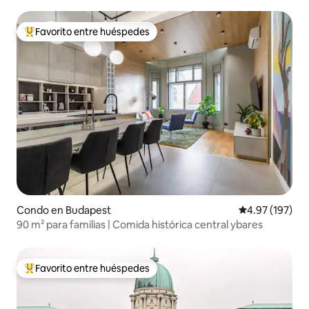
dormitorios
Favorito entre huéspedes
Favorito entre huéspedes preferido
Condo en Budapest
Calificación p
4.97 (197)
90 m² para familias | Comida histórica central ybares
Favorito entre huéspedes
Favorito entre huéspedes preferido