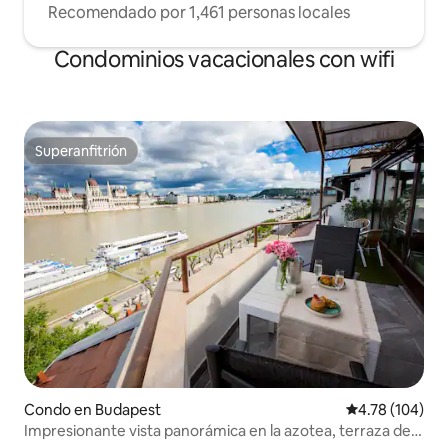
Recomendado por 1,461 personas locales
Condominios vacacionales con wifi
Superanfitrión
Superanfitrión
Condo en Budapest
Calificación p
4.78 (104)
Impresionante vista panorámica en la azotea, terraza de 3