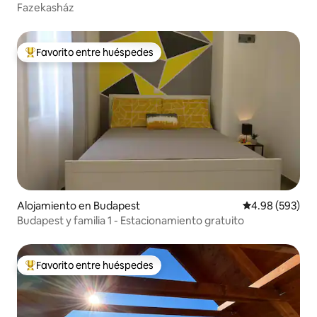
Fazekasház
Favorito entre huéspedes
Favorito entre huéspedes preferido
Alojamiento en Budapest
Calificación pr
4.98 (593)
Budapest y familia 1 - Estacionamiento gratuito
Favorito entre huéspedes
Favorito entre huéspedes preferido