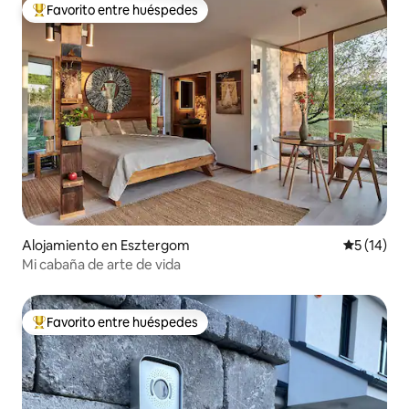
Favorito entre huéspedes
Favorito entre huéspedes preferido
Alojamiento en Esztergom
Calificaci
5 (14)
Mi cabaña de arte de vida
Favorito entre huéspedes
Favorito entre huéspedes preferido