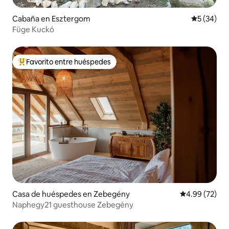
Cabaña en Esztergom
Calificaci
5 (34)
Füge Kuckó
Favorito entre huéspedes
Favorito entre huéspedes preferido
Casa de huéspedes en Zebegény
Calificación p
4.99 (72)
Naphegy21 guesthouse Zebegény