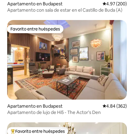
Apartamento en Budapest
Calificación pr
4.97 (200)
Apartamento con sala de estar en el Castillo de Buda (A)
Favorito entre huéspedes
Favorito entre huéspedes
Apartamento en Budapest
Calificación pr
4.84 (362)
Apartamento de lujo de Hi5 - The Actor's Den
Favorito entre huéspedes
Favorito entre huéspedes preferido