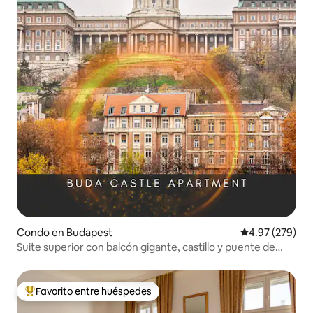
Condo en Budapest
Calificación pr
4.97 (279)
Suite superior con balcón gigante, castillo y puente de
cadenas
Favorito entre huéspedes
Favorito entre huéspedes preferido