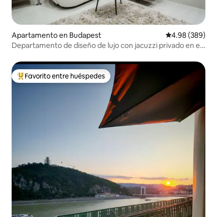
Apartamento en Budapest
Calificación pr
4.98 (389)
Departamento de diseño de lujo con jacuzzi privado en el
centro de la ciudad
Favorito entre huéspedes
Favorito entre huéspedes preferido