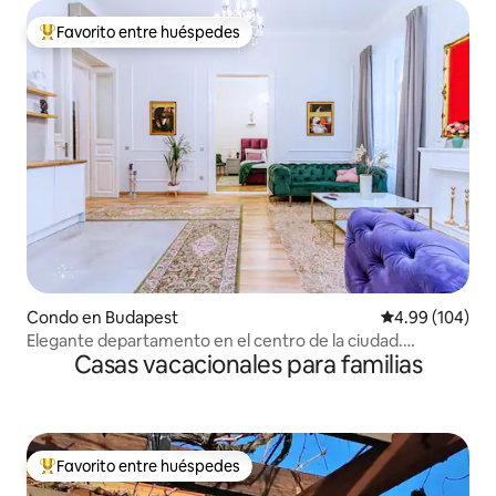
Favorito entre huéspedes
Favorito entre huéspedes preferido
Condo en Budapest
Calificación pr
4.99 (104)
Elegante departamento en el centro de la ciudad.
Casas vacacionales para familias
Limpiado por el propietario
Favorito entre huéspedes
Favorito entre huéspedes preferido