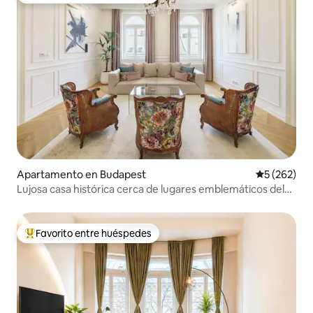
Apartamento en Budapest
Calificación
5 (262)
Lujosa casa histórica cerca de lugares emblemáticos del
centro
Favorito entre huéspedes
Favorito entre huéspedes preferido