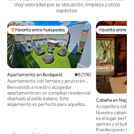
muy valoradas por su ubicación, limpieza y otros
aspectos.
Favorito entre huéspedes
Favorito entre h
Favorito entre huéspedes preferido
Favorito entre h
Apartamento en Budapest
Calificación promedio: 5 de 5
5 (176)
Apartamento con terraza y jacuzzi en
Toscana + Aparcamiento gratuito
Bienvenido a nuestro acogedor
apartamento en un complejo residencial
diseñado al estilo italiano. Este
Cabaña en Nagym
alojamiento es perfecto para aquellos
Acogedora cabañ
que valoran la paz y la comodidad. La
chimenea y vistas 
Nuestra cabaña en
característica principal es un amplio
es el lugar perfec
balcón con jacuzzi, ducha al aire libre,
ajetreo y el bullici
tumbonas y zona de comedor. El
Puedes poner los pi
complejo está rodeado de tiendas,