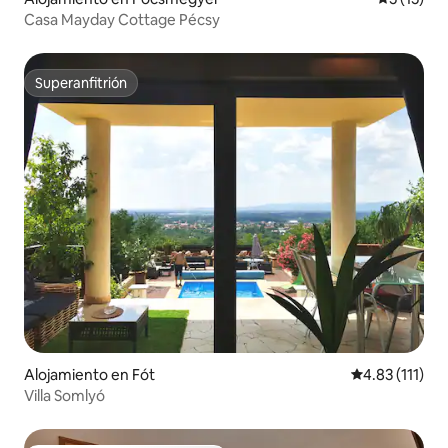
Casa Mayday Cottage Pécsy
Superanfitrión
Superanfitrión
Alojamiento en Fót
Calificación p
4.83 (111)
Villa Somlyó