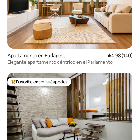
Apartamento en Budapest
Calificación pr
4.98 (140)
Elegante apartamento céntrico en el Parlamento
Favorito entre huéspedes
Favorito entre huéspedes preferido