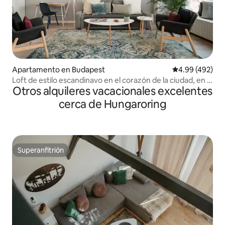
Apartamento en Budapest
Calificación pr
4.99 (492)
Loft de estilo escandinavo en el corazón de la ciudad, en el
Otros alquileres vacacionales excelentes
distrito V
cerca de Hungaroring
Superanfitrión
Superanfitrión