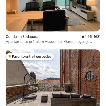
Condo en Budapest
Calificación pr
4.96 (163)
Apartamento prémium Academian Garden, ¡garaje
gratuito!
Favorito entre huéspedes
Favorito entre huéspedes preferido