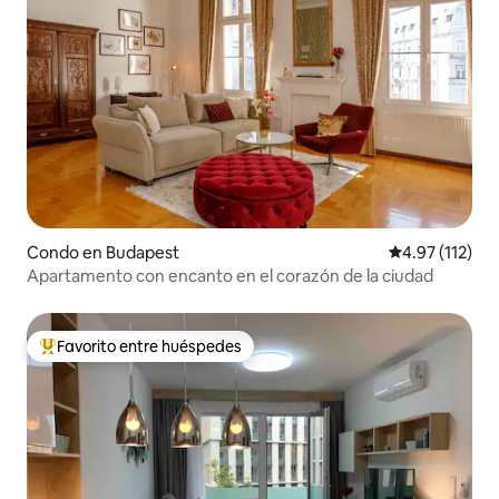
Condo en Budapest
Calificación p
4.97 (112)
Apartamento con encanto en el corazón de la ciudad
Favorito entre huéspedes
Favorito entre huéspedes preferido