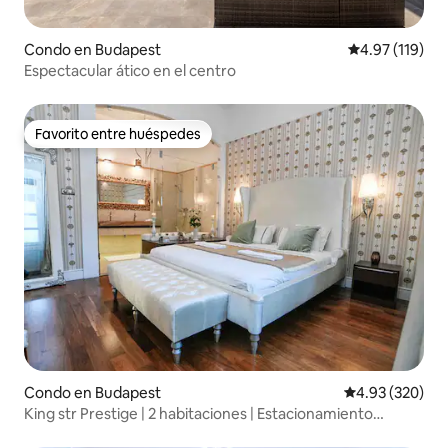
Condo en Budapest
Calificación p
4.97 (119)
Espectacular ático en el centro
Favorito entre huéspedes
Favorito entre huéspedes
Condo en Budapest
Calificación pr
4.93 (320)
King str Prestige | 2 habitaciones | Estacionamiento
gratuito