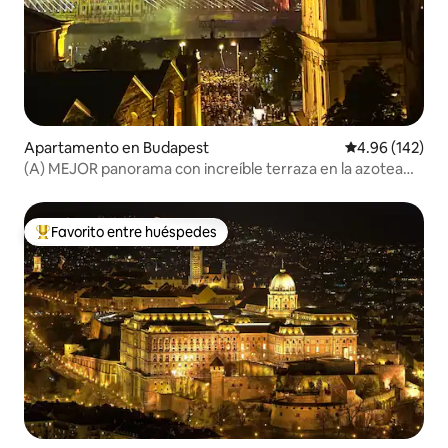
Apartamento en Budapest
Calificación pr
4.96 (142)
(A) MEJOR panorama con increíble terraza en la azotea
junto al Danubio
Favorito entre huéspedes
Favorito entre huéspedes preferido