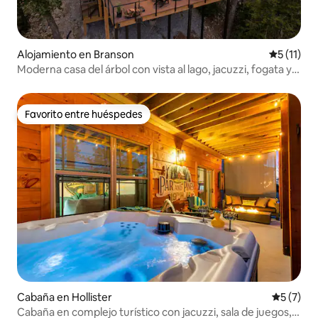
Alojamiento en Branson
Calificaci
5 (11)
Moderna casa del árbol con vista al lago, jacuzzi, fogata y
piscina
Favorito entre huéspedes
Favorito entre huéspedes
Cabaña en Hollister
Calificac
5 (7)
Cabaña en complejo turístico con jacuzzi, sala de juegos,