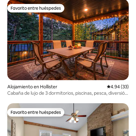
Favorito entre huéspedes
Favorito entre huéspedes
Alojamiento en Hollister
Calificación p
4.94 (33)
Cabaña de lujo de 3 dormitorios, piscinas, pesca, diversión
familiar limpia
Favorito entre huéspedes
Favorito entre huéspedes