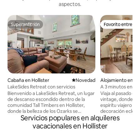
aspectos.
Superanfitrión
Favorito entre h
Superanfitrión
Favorito entre h
Cabaña en Hollister
Lugar para hospedarse
Novedad
Alojamiento en Hol
LakeSides Retreat con servicios
A 3 minutos en au
| Jacuzzi
Bienvenido a LakeSides Retreat, un lugar
Viaja al pasado e
de descanso escondido dentro de la
vintage, donde la h
comunidad Tall Timbers en Hollister,
espíritu viajero s
donde la belleza de los Ozarks se
decoración eclécti
Servicios populares en alquileres
combina con una comodidad inigualable.
acogedoras y un c
A solo unos minutos de Table Rock Lake
este refugio único
vacacionales en Hollister
y a poca distancia en auto de los
viajeros que aman 
espectáculos, las atracciones y las
historias que conta