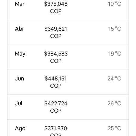
Mar
$375,048
10 °C
COP
Abr
$349,621
15 °C
COP
May
$384,583
19 °C
COP
Jun
$448,151
24 °C
COP
Jul
$422,724
26 °C
COP
Ago
$371,870
25 °C
COP