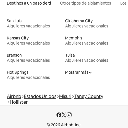
Destinos a un paso de ti
Otros tipos de alojamientos
Los 
San Luis
Oklahoma City
Alquileres vacacionales
Alquileres vacacionales
Kansas City
Memphis
Alquileres vacacionales
Alquileres vacacionales
Branson
Tulsa
Alquileres vacacionales
Alquileres vacacionales
Hot Springs
Mostrar más
Alquileres vacacionales
Airbnb
Estados Unidos
Misuri
Taney County
Hollister
© 2026 Airbnb, Inc.