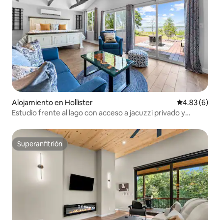
Alojamiento en Hollister
Calificación
4.83 (6)
Estudio frente al lago con acceso a jacuzzi privado y
boletos gratis
Superanfitrión
Superanfitrión