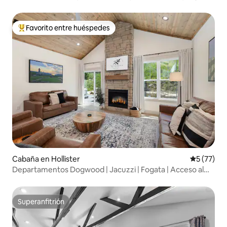
cerca de un campo de golf
Favorito entre huéspedes
Favorito entre huéspedes preferido
Cabaña en Hollister
Calificaci
5 (77)
Departamentos Dogwood | Jacuzzi | Fogata | Acceso al
lago
Superanfitrión
Superanfitrión