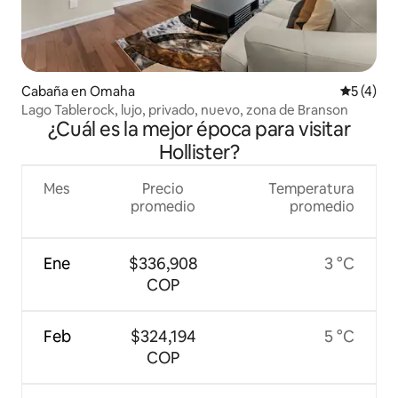
Cabaña en Omaha
Calificac
5 (4)
Lago Tablerock, lujo, privado, nuevo, zona de Branson
¿Cuál es la mejor época para visitar
Hollister?
Mes
Precio
Temperatura
promedio
promedio
Ene
$336,908
3 °C
COP
Feb
$324,194
5 °C
COP