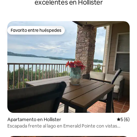
excelentes en Hollister
Favorito entre huéspedes
Favorito entre huéspedes
Apartamento en Hollister
Calificac
5 (6)
Escapada frente al lago en Emerald Pointe con vistas
inigualables